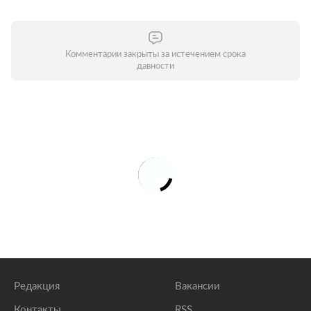
Комментарии закрыты за истечением срока
давности
Редакция
Вакансии
Контакты
RSS