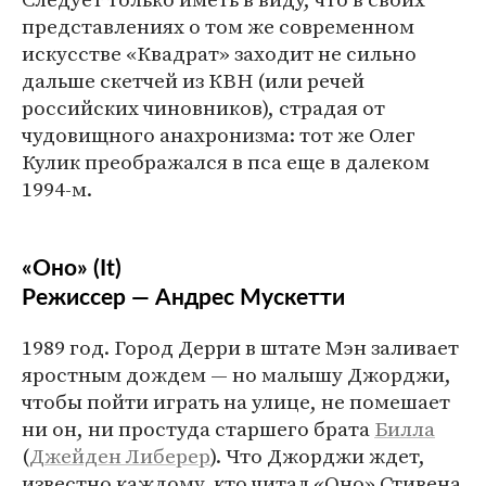
представлениях о том же современном
искусстве «Квадрат» заходит не сильно
дальше скетчей из КВН (или речей
российских чиновников), страдая от
чудовищного анахронизма: тот же Олег
Кулик преображался в пса еще в далеком
1994-м.
«Оно» (It)
Режиссер — Андрес Мускетти
1989 год. Город Дерри в штате Мэн заливает
яростным дождем — но малышу Джорджи,
чтобы пойти играть на улице, не помешает
ни он, ни простуда старшего брата
Билла
(
Джейден Либерер
). Что Джорджи ждет,
известно каждому, кто читал «Оно» Стивена