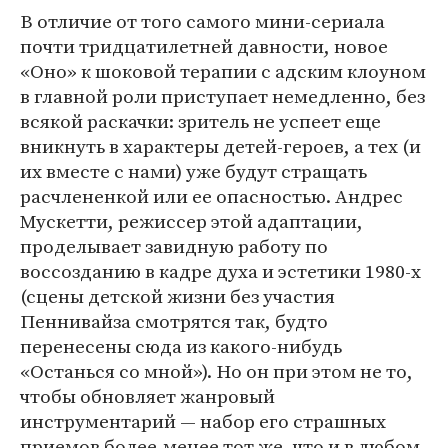
В отличие от того самого мини-сериала
почти тридцатилетней давности, новое
«Оно» к шоковой терапии с адским клоуном
в главной роли приступает немедленно, без
всякой раскачки: зритель не успеет еще
вникнуть в характеры детей-героев, а тех (и
их вместе с нами) уже будут стращать
расчлененкой или ее опасностью. Андрес
Мускетти, режиссер этой адаптации,
проделывает завидную работу по
воссозданию в кадре духа и эстетики 1980-х
(сцены детской жизни без участия
Пеннивайза смотрятся так, будто
перенесены сюда из какого-нибудь
«Останься со мной»). Но он при этом не то,
чтобы обновляет жанровый
инструментарий — набор его страшных
приемов более-менее тот же, что и в любом