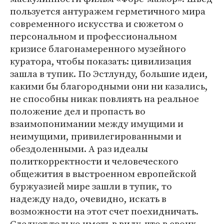
пользуется антуражем герметичного мира
современного искусства и сюжетом о
персональном и профессиональном
кризисе благонамеренного музейного
куратора, чтобы показать: цивилизация
зашла в тупик. По Эстлунду, большие идеи,
какими бы благородными они ни казались,
не способны никак повлиять на реальное
положение дел и пропасть во
взаимопонимании между имущими и
неимущими, привилегированными и
обездоленными. А раз идеалы
политкорректности и человеческого
общежития в выстроенном европейской
буржуазией мире зашли в тупик, то
надежду надо, очевидно, искать в
возможности на этот счет поехидничать.
Следует только иметь в виду, что в своих