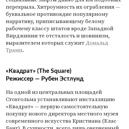
перекрыла. Хитроумность их ограбления —
буквальное противоядие популярному
нарративу, приписывающему белому
рабочему классу штатов вроде Западной
Вирджинии те отсталость и шовинизм,
выразителем которых служит
Дональд
Трамп
.
«Квадрат» (The Square)
Режиссер —
Рубен Эстлунд
На одной из центральных площадей
Стокгольма устанавливают инсталляцию
«Квадрат» — первую самостоятельную
покупку нового директора местного музея
современного искусства Кристиана (Клас
Банг). В сущности, всего лишь очерченный