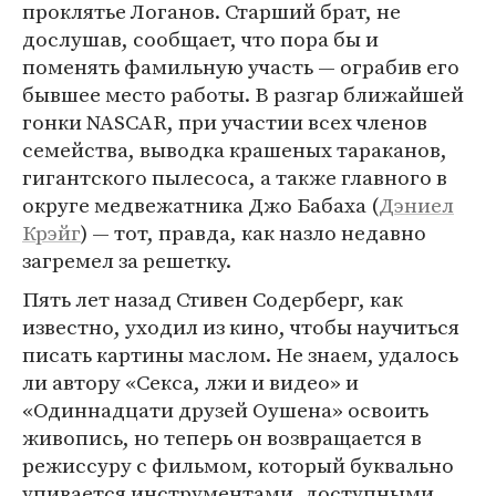
проклятье Логанов. Старший брат, не
дослушав, сообщает, что пора бы и
поменять фамильную участь — ограбив его
бывшее место работы. В разгар ближайшей
гонки NASCAR, при участии всех членов
семейства, выводка крашеных тараканов,
гигантского пылесоса, а также главного в
округе медвежатника Джо Бабаха (
Дэниел
Крэйг
) — тот, правда, как назло недавно
загремел за решетку.
Пять лет назад Стивен Содерберг, как
известно, уходил из кино, чтобы научиться
писать картины маслом. Не знаем, удалось
ли автору «Секса, лжи и видео» и
«Одиннадцати друзей Оушена» освоить
живопись, но теперь он возвращается в
режиссуру с фильмом, который буквально
упивается инструментами, доступными