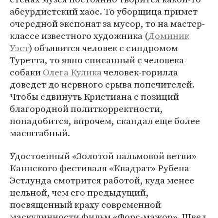
абсурдистский хаос. То уборщица примет
очередной экспонат за мусор, то на мастер-
классе известного художника (
Доминик
Уэст
) объявится человек с синдромом
Туретта, то явно списанный с человека-
собаки
Олега Кулика
человек-горилла
доведет до нервного срыва попечителей.
Чтобы сдвинуть Кристиана с позиций
благородной политкорректности,
понадобится, впрочем, скандал еще более
масштабный.
Удостоенный «Золотой пальмовой ветви»
Каннского фестиваля «Квадрат» Рубена
Эстлунда смотрится работой, куда менее
цельной, чем его предыдущий,
посвященный краху современной
маскулинности фильм «Форс-мажор». Швед