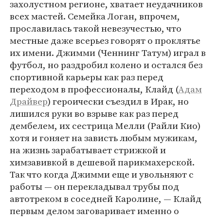
захолустном регионе, хватает неудачников
всех мастей. Семейка Логан, впрочем,
прославилась такой невезучестью, что
местные даже всерьез говорят о проклятье
их имени. Джимми (Ченнинг Татум) играл в
футбол, но раздробил колено и остался без
спортивной карьеры как раз перед
переходом в профессионалы, Клайд (
Адам
Драйвер
) героически съездил в Ирак, но
лишился руки во взрыве как раз перед
дембелем, их сестрица Мелли (Райли Кио)
хотя и гоняет на зависть любым мужикам,
на жизнь зарабатывает стрижкой и
химзавивкой в дешевой парикмахерской.
Так что когда Джимми еще и увольняют с
работы — он перекладывал трубы под
автотреком в соседней Каролине, — Клайд
первым делом заговаривает именно о