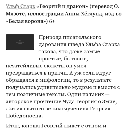
Ульф Старк
«Георгий и дракон» (перевод О.
Мяэотс, иллюстрации Анны Хёглунд, изд-во
«Белая ворона») 6+
Природа писательского
дарования шведа Ульфа Старка
такова, что даже самые
простые, бытовые,
незатейливые сюжеты он умел
превращаться в притчи. А уж если вдруг
обращался к мифологии, то в результате
получались удивительно мудрые и вместе с
тем поэтичные тексты. Один из таких —
авторское прочтение Чуда Георгия о Змие,
жития святого великомученика Георгия
Победоносца.
Итак, юноша Георгий живет с отцом и