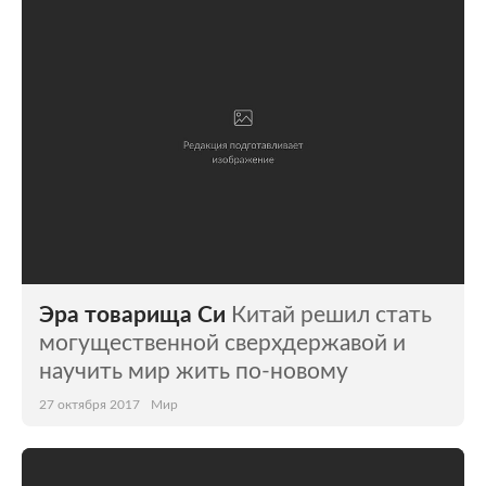
Мир
Бывший СССР
Экономика
Силовые структуры
Наука и техника
Спорт
Культура
Интернет и СМИ
Ценности
Путешествия
Из жизни
Среда обитания
Эра товарища Си
Китай решил стать
Забота о себе
Авто
могущественной сверхдержавой и
научить мир жить по-новому
27 октября 2017
Мир