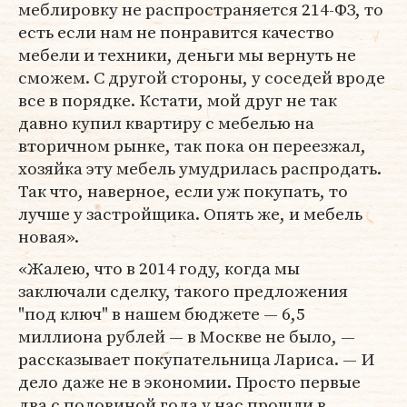
меблировку не распространяется 214-ФЗ, то
есть если нам не понравится качество
мебели и техники, деньги мы вернуть не
сможем. С другой стороны, у соседей вроде
все в порядке. Кстати, мой друг не так
давно купил квартиру с мебелью на
вторичном рынке, так пока он переезжал,
хозяйка эту мебель умудрилась распродать.
Так что, наверное, если уж покупать, то
лучше у застройщика. Опять же, и мебель
новая».
«Жалею, что в 2014 году, когда мы
заключали сделку, такого предложения
"под ключ" в нашем бюджете — 6,5
миллиона рублей — в Москве не было, —
рассказывает покупательница Лариса. — И
дело даже не в экономии. Просто первые
два с половиной года у нас прошли в