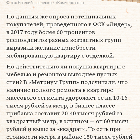
Фото: Евгений Павленко / «Коммерсантъ»
По данным же опроса потенциальных
покупателей, проведенного в ФСК «Лидер»,
в 2017 году более 60 процентов
респондентов разных возрастных групп
выразили желание приобрести
меблированную квартиру с отделкой.
Но действительно ли покупка квартиры с
мебелью и ремонтом выгоднее пустых
стен? В «Метриум Групп» подсчитали, что
наличие полного ремонта в квартире
массового сегмента удорожает ее на 10-16
тысяч рублей за метр, в бизнес-классе
прибавка составит 20-40 тысяч рублей за
квадратный метр, в элитном — от 60 тысяч
рублей и выше за «квадрат». То есть при
стоимости метра в районе 150 тысяч рублей