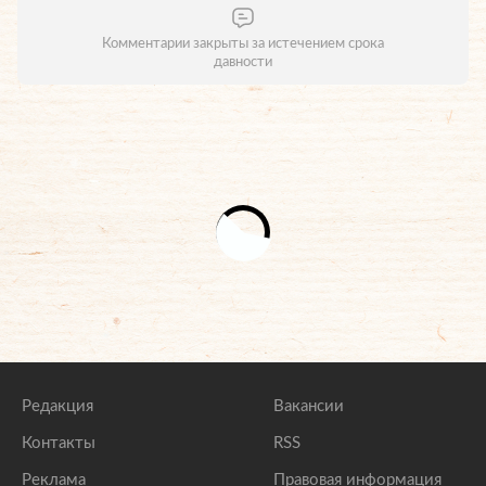
Комментарии закрыты за истечением срока
давности
Редакция
Вакансии
Контакты
RSS
Реклама
Правовая информация