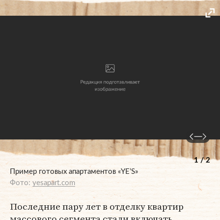
1 / 2
Пример готовых апартаментов «YE’S»
Фото:
yesapart.com
Последние пару лет в отделку квартир
массового сегмента стали включать