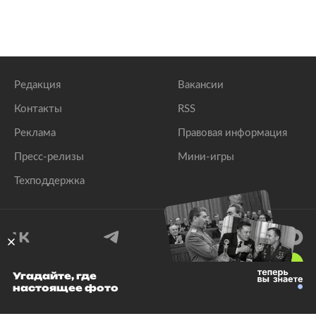
Редакция
Вакансии
Контакты
RSS
Реклама
Правовая информация
Пресс-релизы
Мини-игры
Техподдержка
18
+
Угадайте, где
настоящее фото
© 1999–2026 Все права защищены.
ООО «Лента.Ру»