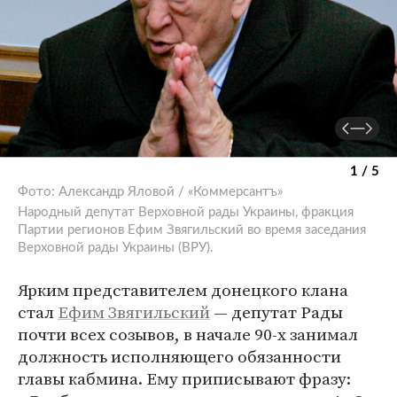
1 / 5
Фото: Александр Яловой / «Коммерсантъ»
Народный депутат Верховной рады Украины, фракция
Партии регионов Ефим Звягильский во время заседания
Верховной рады Украины (ВРУ).
Ярким представителем донецкого клана
стал
Ефим Звягильский
— депутат Рады
почти всех созывов, в начале 90-х занимал
должность исполняющего обязанности
главы кабмина. Ему приписывают фразу: