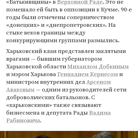
«Батькивщины» в
Верховной Раде
. Это не
помешало ей быть в оппозиции к Кучме. 90-е
годы были отмечены соперничеством
«донецких» и «днепропетровских». На
стыке веков границы между
конкурирующими группами размылись.
Харьковский клан представлен заклятыми
врагами — бывшим губернатором
Харьковской области
Михаилом Добкиным
и мэром Харькова
Геннадием Кернесом
и
министром внутренних дел
Арсеном
Аваковым
— одним из руководителей сети
добровольческих батальонов. С
«харьковскими» также связывают
бизнесмена и депутата Рады
Вадима
Рабиновича
.