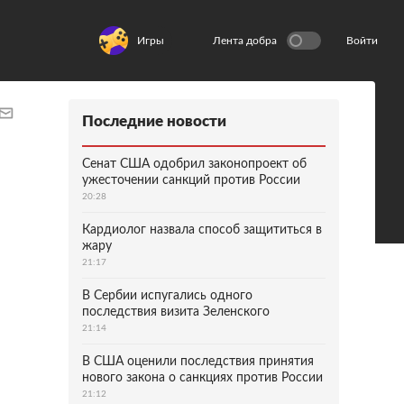
Игры
Лента добра
Войти
Последние новости
Сенат США одобрил законопроект об
ужесточении санкций против России
20:28
Кардиолог назвала способ защититься в
жару
21:17
В Сербии испугались одного
последствия визита Зеленского
21:14
В США оценили последствия принятия
нового закона о санкциях против России
21:12