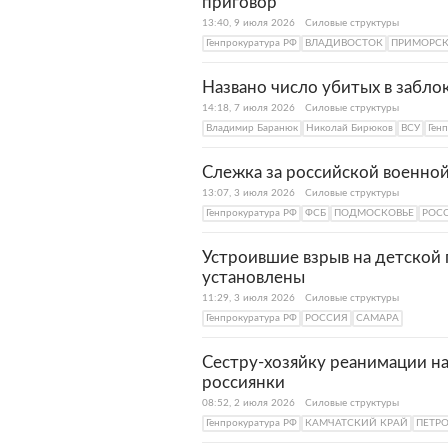
приговор
13:40, 9 июля 2026
Силовые структуры
Генпрокуратура РФ
ВЛАДИВОСТОК
ПРИМОРСК
Названо число убитых в забл
14:18, 7 июля 2026
Силовые структуры
Владимир Баранюк
Николай Бирюков
ВСУ
Ген
Слежка за российской военно
13:07, 3 июля 2026
Силовые структуры
Генпрокуратура РФ
ФСБ
ПОДМОСКОВЬЕ
РОС
Устроившие взрыв на детской
установлены
11:29, 3 июля 2026
Силовые структуры
Генпрокуратура РФ
РОССИЯ
САМАРА
Сестру-хозяйку реанимации на
россиянки
08:52, 2 июля 2026
Силовые структуры
Генпрокуратура РФ
КАМЧАТСКИЙ КРАЙ
ПЕТР