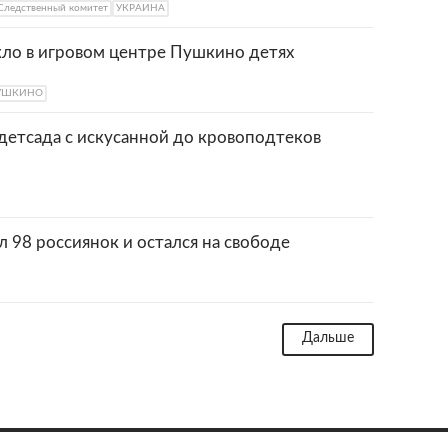
Следственный комитет
УКРАИНА
кло в игровом центре Пушкино детях
УШКИНО
 детсада с искусанной до кровоподтеков
 98 россиянок и остался на свободе
Дальше