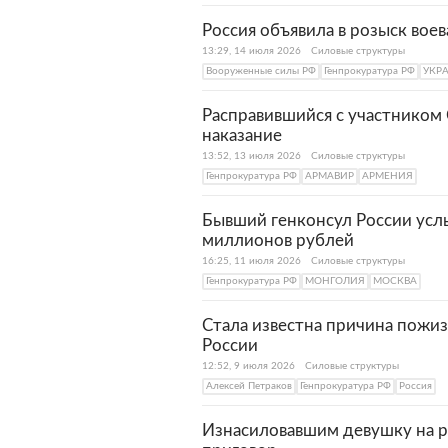
Россия объявила в розыск вое
13:29, 14 июля 2026
Силовые структуры
Вооруженные силы РФ
Генпрокуратура РФ
УКР
Расправившийся с участником
наказание
13:52, 13 июля 2026
Силовые структуры
Генпрокуратура РФ
АРМАВИР
АРМЕНИЯ
Бывший генконсул России услы
миллионов рублей
16:25, 11 июля 2026
Силовые структуры
Генпрокуратура РФ
МОНГОЛИЯ
МОСКВА
Стала известна причина пожиз
России
12:52, 9 июля 2026
Силовые структуры
Алексей Петраков
Генпрокуратура РФ
Россия
Изнасиловавшим девушку на 