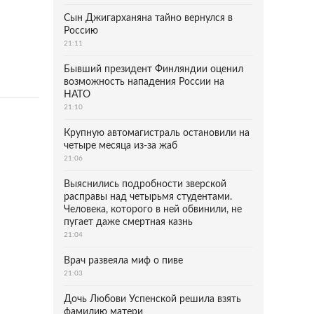
Сын Джигарханяна тайно вернулся в
Россию
21:11
Бывший президент Финляндии оценил
возможность нападения России на
НАТО
21:10
Крупную автомагистраль остановили на
четыре месяца из-за жаб
21:06
Выяснились подробности зверской
расправы над четырьмя студентами.
Человека, которого в ней обвинили, не
пугает даже смертная казнь
21:04
Врач развеяла миф о пиве
21:03
Дочь Любови Успенской решила взять
фамилию матери