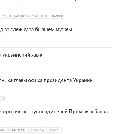
КРАСНОДАРСКИЙ КРАЙ
НОВОСИБИРСК
д за слежку за бывшем мужем
а украинский язык
тника главы офиса президента Украины
сия
й против экс-руководителей Промсвязьбанка
ура РФ
КБ "Глобэкс"
МОСКВА
РОССИЯ