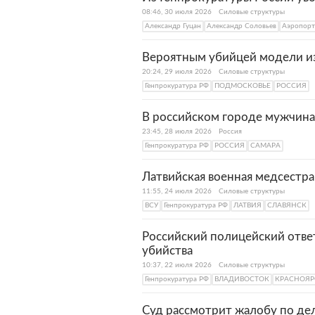
08:46, 30 июля 2026
Силовые структуры
Александр Гуцан
Александр Соловьев
Аэропорт
Вероятным убийцей модели из
20:24, 29 июля 2026
Силовые структуры
Генпрокуратура РФ
ПОДМОСКОВЬЕ
РОССИЯ
В российском городе мужчина 
23:45, 28 июля 2026
Россия
Генпрокуратура РФ
РОССИЯ
САМАРА
Латвийская военная медсестра
11:55, 24 июля 2026
Силовые структуры
ВСУ
Генпрокуратура РФ
ЛАТВИЯ
СЛАВЯНСК
Российский полицейский отве
убийства
10:37, 22 июля 2026
Силовые структуры
Генпрокуратура РФ
ВЛАДИВОСТОК
КРАСНОЯР
Суд рассмотрит жалобу по дел