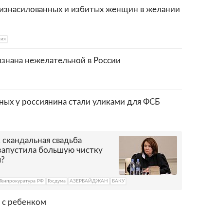
изнасилованных и избитых женщин в желании
сия
изнана нежелательной в России
ых у россиянина стали уликами для ФСБ
 скандальная свадьба
 запустила большую чистку
я?
Генпрокуратура РФ
Госдума
АЗЕРБАЙДЖАН
БАКУ
 с ребенком