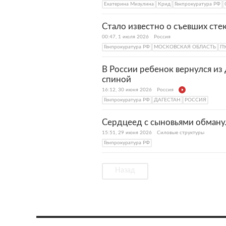
Екатерина Мизулина
Крид
Генпрокуратура РФ
Стало известно о съевших сте
00:47, 1 июля 2026
Россия
Генпрокуратура РФ
МОСКОВСКАЯ ОБЛАСТЬ
П
В России ребенок вернулся из
спиной
16:12, 30 июня 2026
Россия
Генпрокуратура РФ
ДАГЕСТАН
РОССИЯ
Сердцеед с сыновьями обманул
15:51, 29 июня 2026
Силовые структуры
Генпрокуратура РФ
Назад