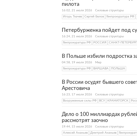
пилота
16:02, 21 июля 2026
Силовые структуры
Игорь Ткачев
Сергей Белов
Генпрокуратура РФ
Петербурженка пойдет под су
16:24, 21 июля 2026
Силовые структуры
Генпрокуратура РФ
РОССИЯ
САНКТ-ПЕТЕРБУРГ
В Польше избили подростка з
04:58, 19 июля 2026
Мир
Генпрокуратура РФ
ВАРШАВА
ПОЛЬША
В России осудят бывшего сове
Арестовича
16:23, 17 июля 2026
Силовые структуры
Вооруженные силы РФ
ВСУ
КРАМАТОРСК
Рос
Дело о 100 миллиардах рубле
рассмотрят заочно
19:44, 15 июля 2026
Силовые структуры
Алексей Ананьев
Дмитрий Ананьев
Генпрокурат