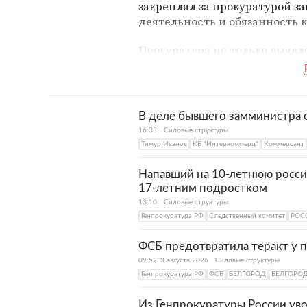
закреплял за прокуратурой з
деятельность и обязанность 
Прокуратура не только выявл
следит за соблюдением прав 
реагируют на противоречащи
решения. В отличие от Следс
не расследованием преступле
В деле бывшего замминистра 
не имеет в своем штате след
16:33
Силовые структуры
Тимур Иванов
КБ "Интеркоммерц"
Коммерсант
Напавший на 10-летнюю росси
17-летним подростком
13:10
Силовые структуры
Генпрокуратура РФ
Следственный комитет
РОС
ФСБ предотвратила теракт у 
09:52, 3 августа 2026
Силовые структуры
Генпрокуратура РФ
ФСБ
БЕЛГОРОД
БЕЛГОРО
Из Генпрокуратуры России ув