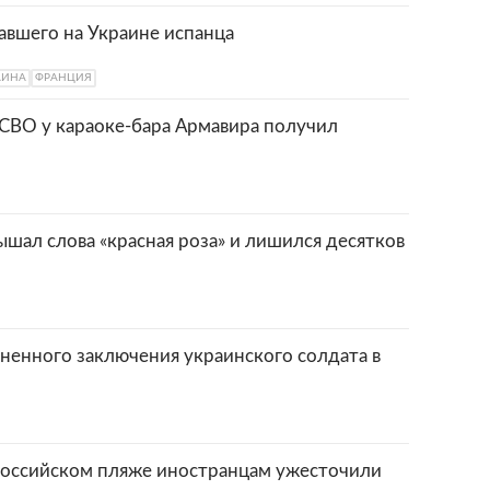
вавшего на Украине испанца
АИНА
ФРАНЦИЯ
 СВО у караоке-бара Армавира получил
шал слова «красная роза» и лишился десятков
ненного заключения украинского солдата в
российском пляже иностранцам ужесточили