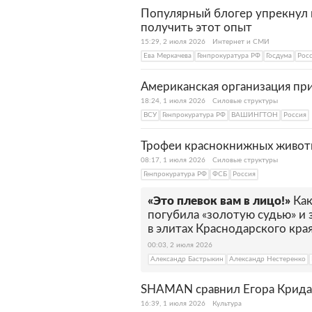
Популярный блогер упрекнул 
получить этот опыт
15:29, 2 июля 2026
Интернет и СМИ
Ева Меркачева
Генпрокуратура РФ
Госдума
Рос
Американская организация пр
18:24, 1 июля 2026
Силовые структуры
ВСУ
Генпрокуратура РФ
ВАШИНГТОН
Россия
Трофеи краснокнижных животн
08:17, 1 июля 2026
Силовые структуры
Генпрокуратура РФ
ФСБ
Россия
«Это плевок вам в лицо!»
Как
погубила «золотую судью» и
в элитах Краснодарского кра
00:03, 2 июля 2026
Александр Бастрыкин
Александр Нестеренко
SHAMAN сравнил Егора Крида
16:39, 1 июля 2026
Культура