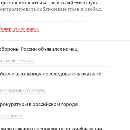
апрет на вмешательство в хозяйственную
контролировать соблюдение прав и свобод.
яет нарушения законодательства, но и
и свобод человека. Прокуроры также
е закону правовые акты и судебные
твенного комитета, прокуратура занимается
ний, а контролем за соблюдением закона и
обороны России объявился немец
ователей.
ГЕРМАНИЯ
МОСКВА
йскую школьницу преследователь оказался
СИЯ
САХАЛИНСКАЯ ОБЛАСТЬ
прокуратуры в российском городе
ДСКАЯ ОБЛАСТЬ
олили главного специалиста по конфискации