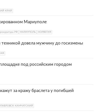
ИЙ КРАЙ
окированном Мариуполе
прокуратура РФ
МАРИУПОЛЬ
НОРВЕГИЯ
й техникой довела мужчину до госизмены
СИЯ
 площадке под российским городом
кажут за кражу браслета у погибшей
ОПАВЛОВСК-КАМЧАТСКИЙ