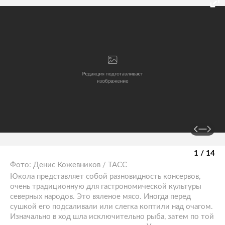
1 / 14
Фото: Денис Кожевников / ТАСС
Юкола представляет собой разновидность консервов,
очень традиционную для гастрономической культуры
северных народов. Это вяленое мясо. Иногда перед
сушкой его подсаливали или слегка коптили над очагом.
Изначально в ход шла исключительно рыба, затем по той