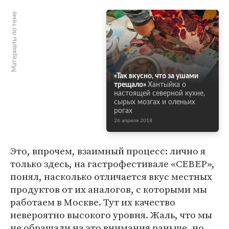
Материалы по теме
«Так вкусно, что за ушами
трещало»
Хантыйка о
настоящей северной кухне,
сырых мозгах и оленьих
рогах
26 апреля 2018
Это, впрочем, взаимный процесс: лично я
только здесь, на гастрофестивале «СЕВЕР»,
понял, насколько отличается вкус местных
продуктов от их аналогов, с которыми мы
работаем в Москве. Тут их качество
невероятно высокого уровня. Жаль, что мы
не обращали на это внимания раньше, но