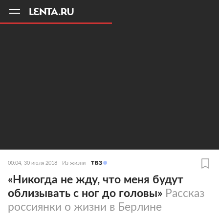
11
A
00:04, 30 июля 2018
Из жизни
«Никогда не жду, что меня будут
облизывать с ног до головы»
Рассказ
россиянки о жизни в Берлине