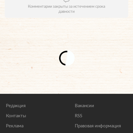
Комментарии закрыты за истечением срока
давности
Редакция
Вакансии
Контакты
RSS
Реклама
Правовая информация