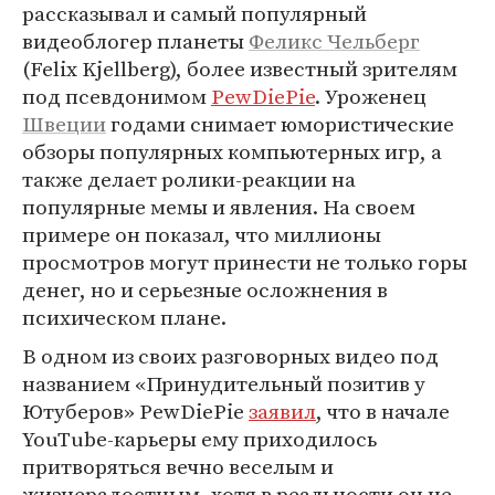
рассказывал и самый популярный
видеоблогер планеты
Феликс Чельберг
(Felix Kjellberg), более известный зрителям
под псевдонимом
PewDiePie
. Уроженец
Швеции
годами снимает юмористические
обзоры популярных компьютерных игр, а
также делает ролики-реакции на
популярные мемы и явления. На своем
примере он показал, что миллионы
просмотров могут принести не только горы
денег, но и серьезные осложнения в
психическом плане.
В одном из своих разговорных видео под
названием «Принудительный позитив у
Ютуберов» PewDiePie
заявил
, что в начале
YouTube-карьеры ему приходилось
притворяться вечно веселым и
жизнерадостным, хотя в реальности он не