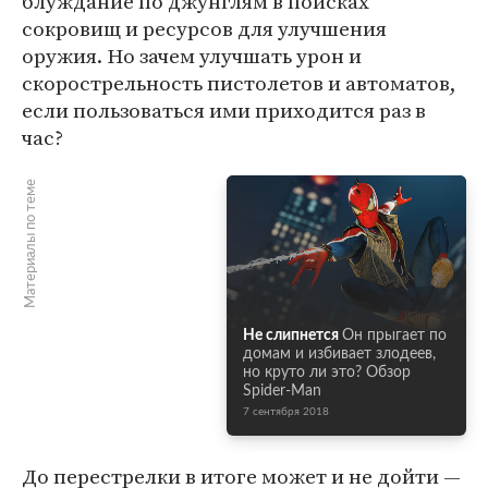
блуждание по джунглям в поисках
сокровищ и ресурсов для улучшения
оружия. Но зачем улучшать урон и
скорострельность пистолетов и автоматов,
если пользоваться ими приходится раз в
час?
Материалы по теме
Не слипнется
Он прыгает по
домам и избивает злодеев,
но круто ли это? Обзор
Spider-Man
7 сентября 2018
До перестрелки в итоге может и не дойти —