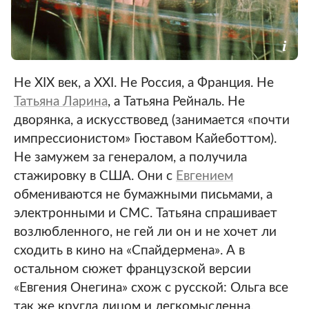
Не XIX век, а XXI. Не Россия, а Франция. Не
Татьяна Ларина
, а Татьяна Рейналь. Не
дворянка, а искусствовед (занимается «почти
импрессионистом» Гюставом Кайеботтом).
Не замужем за генералом, а получила
стажировку в США. Они с
Евгением
обмениваются не бумажными письмами, а
электронными и СМС. Татьяна спрашивает
возлюбленного, не гей ли он и не хочет ли
сходить в кино на «Спайдермена». А в
остальном сюжет французской версии
«Евгения Онегина» схож с русской: Ольга все
так же кругла лицом и легкомысленна,