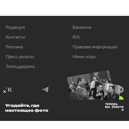
Редакция
Вакансии
Контакты
RSS
Реклама
Правовая информация
Пресс-релизы
Мини-игры
Техподдержка
18
+
Угадайте, где
настоящее фото
© 1999–2026 Все права защищены.
ООО «Лента.Ру»
Лента добра