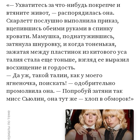
«— Ухватитесь за что-нибудь покрепче и
втяните живот, — распорядилась она.
Скарлетт послушно выполнила приказ,
вцепившись обеими руками в спинку
кровати. Мамушка, поднатужившись,
затянула шнуровку, и когда тоненькая,
зажатая между пластинок из китового уса
талия стала еще тоньше, взгляд ее выразил
восхищение и гордость.
— Да уж, такой талии, как у моего
ягненочка, поискать! — одобрительно
промолвила она. — Попробуй затяни так
мисс Сьюлин, она тут же — хлоп в обморок!»
Материалы по теме