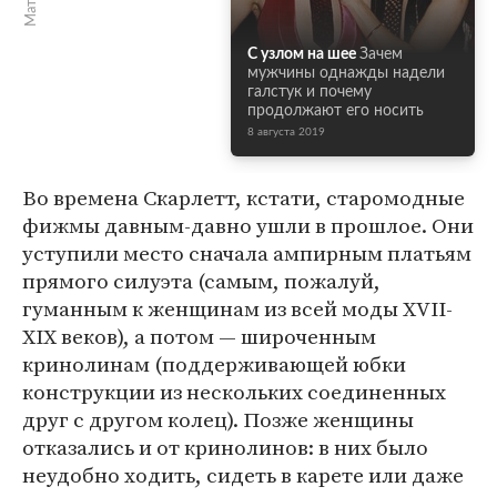
С узлом на шее
Зачем
мужчины однажды надели
галстук и почему
продолжают его носить
8 августа 2019
Во времена Скарлетт, кстати, старомодные
фижмы давным-давно ушли в прошлое. Они
уступили место сначала ампирным платьям
прямого силуэта (самым, пожалуй,
гуманным к женщинам из всей моды XVII-
XIX веков), а потом — широченным
кринолинам (поддерживающей юбки
конструкции из нескольких соединенных
друг с другом колец). Позже женщины
отказались и от кринолинов: в них было
неудобно ходить, сидеть в карете или даже