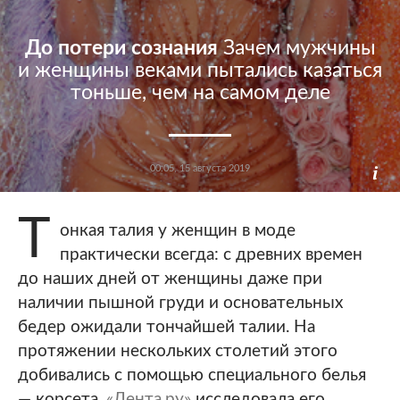
До потери сознания
Зачем мужчины
и женщины веками пытались казаться
тоньше, чем на самом деле
00:05, 15 августа 2019
Т
онкая талия у женщин в моде
практически всегда: с древних времен
до наших дней от женщины даже при
наличии пышной груди и основательных
бедер ожидали тончайшей талии. На
протяжении нескольких столетий этого
добивались с помощью специального белья
— корсета.
«Лента.ру»
исследовала его