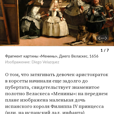
1 / 7
Фрагмент картины «Менины», Диего Веласкес, 1656
Изображение: Diego Velazquez
О том, что затягивать девочек-аристократок
в корсеты начинали еще задолго до
пубертата, свидетельствует знаменитое
полотно Веласкеса «Менины»: на переднем
плане изображена маленькая дочь
испанского короля Филиппа IV принцесса
(или, на испанский лад, инфанта)