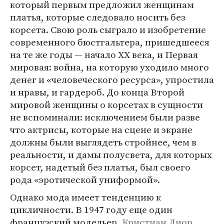
который первым предложил женщинам
платья, которые следовало носить без
корсета. Свою роль сыграло и изобретение
современного бюстгальтера, пришедшееся
на те же годы — начало XX века, и Первая
мировая: война, на которую уходило много
денег и «человеческого ресурса», упростила
и нравы, и гардероб. До конца Второй
мировой женщины о корсетах в сущности
не вспоминали: исключением были разве
что актрисы, которые на сцене и экране
должны были выглядеть стройнее, чем в
реальности, и дамы полусвета, для которых
корсет, надетый без платья, был своего
рода «эротической униформой».
Однако мода имеет тенденцию к
цикличности. В 1947 году еще один
французский модельер,
Кристиан Диор
,