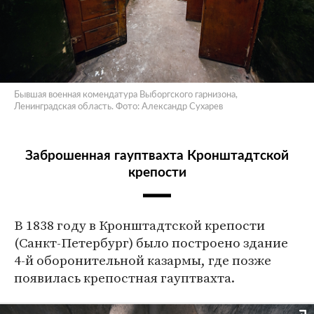
Бывшая военная комендатура Выборгского гарнизона,
Ленинградская область. Фото: Александр Сухарев
Заброшенная гауптвахта Кронштадтской
крепости
В 1838 году в Кронштадтской крепости
(Санкт-Петербург) было построено здание
4-й оборонительной казармы, где позже
появилась крепостная гауптвахта.