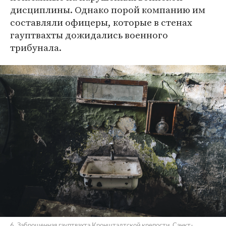
дисциплины. Однако порой компанию им
составляли офицеры, которые в стенах
гауптвахты дожидались военного
трибунала.
6. Заброшенная гауптвахта Кронштадтской крепости, Санкт-