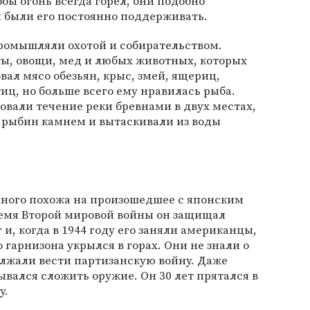
бы огонь всегда горел, они подобно
были его постоянно поддерживать.
ромышляли охотой и собирательством.
ты, овощи, мед и любых животных, которых
вал мясо обезьян, крыс, змей, ящериц,
иц, но больше всего ему нравилась рыба.
овали течение реки бревнами в двух местах,
 рыбин камнем и вытаскивали из воды
много похожа на произошедшее с японским
ремя Второй мировой войны он защищал
и, когда в 1944 году его заняли американцы,
 гарнизона укрылся в горах. Они не знали о
лжали вести партизанскую войну. Даже
ывался сложить оружие. Он 30 лет прятался в
у.