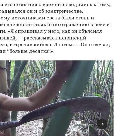
 а его познания о времени сводились к тому,
гадывался он и об электричестве.
му источниками света были огонь и
ою внешность только по отражению в реке и
и. «Я спрашивал у него, как он объяснял
 мышей, — рассказывает испанский
зо, встречавшийся с Лангом. — Он отвечал,
ли “больше десятка”».