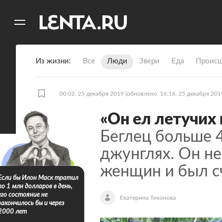
11
A
Из жизни
Все
Люди
Звери
Еда
Происш
00:02, 25 декабря 2019
(обновлено: 16:16, 25 декабря 201
«Он ел летучих
Беглец больше 4
джунглях. Он не
женщин и был с
Если бы Илон Маск тратил
по 1 млн долларов в день,
его состояние не
Екатерина Тихонова
закончилось бы и через
2000 лет