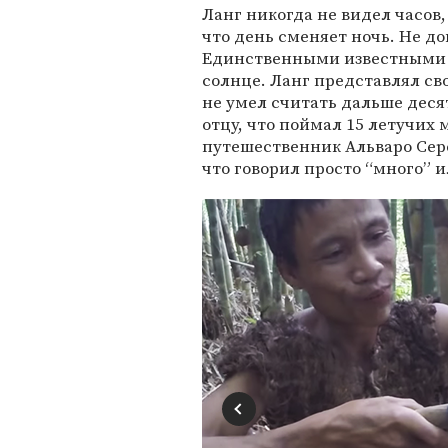
Ланг никогда не видел часов,
что день сменяет ночь. Не до
Единственными известными е
солнце. Ланг представлял св
не умел считать дальше десят
отцу, что поймал 15 летучих
путешественник Альваро Сере
что говорил просто “много” и