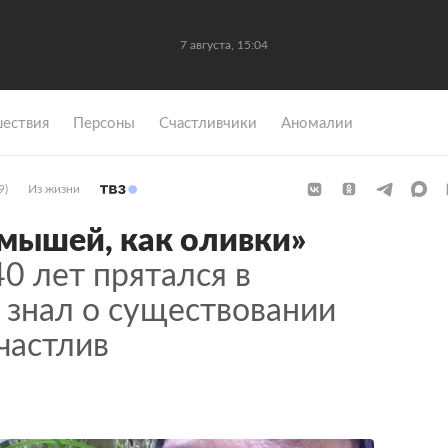
7 августа, 15:04
ествия
Персоны
Счастливчики
Аномалии
9)
Из жизни
 мышей, как оливки»
0 лет прятался в
 знал о существовании
частлив