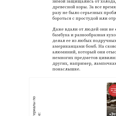
зимой защищались от холода,
древесной коры. За все время
разу не было серьезных проб
бороться с простудой или от
Даже вдали от людей они не е
бамбука и разнообразная кухо
делал ее из любых подручных
американцами бомб. На сков
алюминий, который они отыс
немногих предметов цивилиз
других, например, лампочках,
понаслышке.
М
а
т
р
и
а
л
ы
п
о
т
е
м
е
«Эт