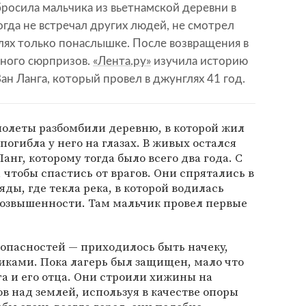
бросила мальчика из вьетнамской деревни в
огда не встречал других людей, не смотрел
лях только понаслышке. После возвращения в
ного сюрпризов.
«Лента.ру»
изучила историю
ан Ланга, который провел в джунглях 41 год.
молеты разбомбили деревню, в которой жил
погибла у него на глазах. В живых остался
анг, которому тогда было всего два года. С
 чтобы спастись от врагов. Они спрятались в
ды, где текла река, в которой водилась
 возвышенности. Там мальчик провел первые
опасностей — приходилось быть начеку,
иками. Пока лагерь был защищен, мало что
га и его отца. Они строили хижины на
в над землей, используя в качестве опоры