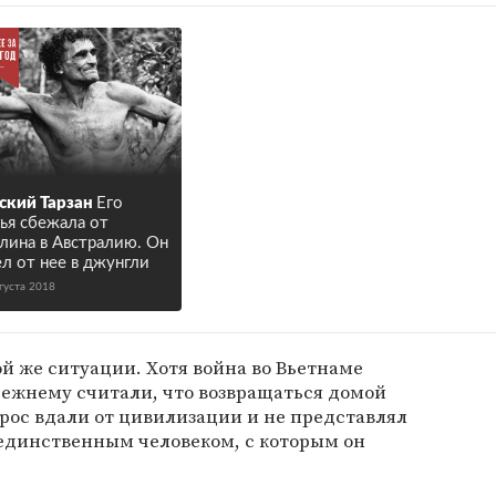
ский Тарзан
Его
ья сбежала от
лина в Австралию. Он
л от нее в джунгли
густа 2018
той же ситуации. Хотя война во Вьетнаме
режнему считали, что возвращаться домой
рос вдали от цивилизации и не представлял
 единственным человеком, с которым он