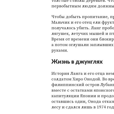
толстые стволы деревьев. Что
первобытным людям должны 
Чтобы добыть пропитание, п
Мальчик и его отец ели фрук
получалось убить. Ланг пробо
лягушек, летучих мышей и пт
Время от времени они блокир
а потом оглушали заплывших
руками.
Жизнь в джунглях
История Ланга и его отца не
солдатом Хиро Онодой. Во в
филиппинский остров Лубанг 
вместе с остатками японского
капитуляции Японии и продо
оставшись один, Онода отказ
лесу и сдался лишь в 1974 год