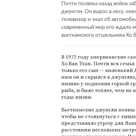
Почти полвека назад война за
джунгли. Он вырос в лесу, ник
телевизор и знал об автомоби
современный мир его ждало м
вьетнамского отшельника Хо В
В 1972 году американские са
Хо Ван Тхан. Почти вся семья 
только его сын — маленький Л
ним он и скрылся в джунглях,
низине у подножия горной гря
рыба, и было теплее, чем на
годы жизни.
Вьетнамские джунгли полны 
чтобы не столкнуться с хищн
представляло угрозу для Лан
расстоянии нескольких метро