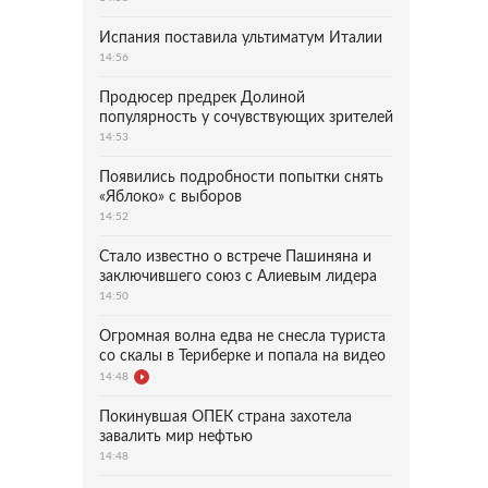
Испания поставила ультиматум Италии
14:56
Продюсер предрек Долиной
популярность у сочувствующих зрителей
14:53
Появились подробности попытки снять
«Яблоко» с выборов
14:52
Стало известно о встрече Пашиняна и
заключившего союз с Алиевым лидера
14:50
Огромная волна едва не снесла туриста
со скалы в Териберке и попала на видео
14:48
Покинувшая ОПЕК страна захотела
завалить мир нефтью
14:48