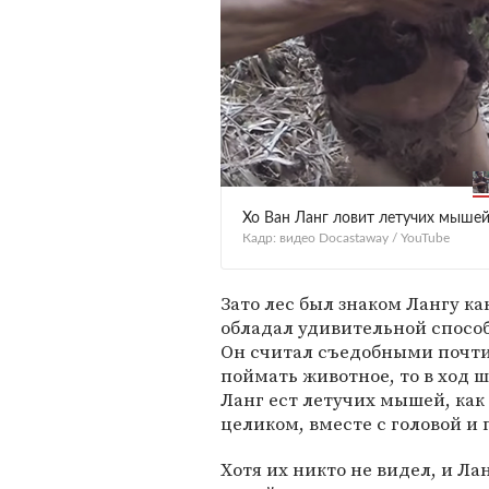
Хо Ван Ланг ловит летучих мыше
Кадр: видео Docastaway / YouTube
Зато лес был знаком Лангу ка
обладал удивительной спосо
Он считал съедобными почти 
поймать животное, то в ход шл
Ланг ест летучих мышей, как 
целиком, вместе с головой и 
Хотя их никто не видел, и Ла