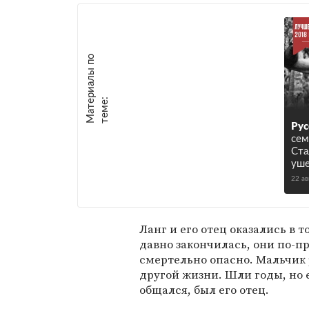
М
а
т
р
и
а
л
ы
п
о
т
е
м
е
е
:
Рус
сем
Ста
уше
22 ав
Ланг и его отец оказались в 
давно закончилась, они по-п
смертельно опасно. Мальчик 
другой жизни. Шли годы, но
общался, был его отец.