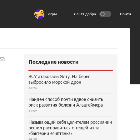
Игры
Лента добра
Войти
Последние новости
ВСУ атаковали Ялту. На берег
выбросило морской дрон
14:26
Найден способ почти вдвое снизить
риск развития болезни Альцгеймера
14:59
Называющий себя целителем россиянин
решил расправиться с тещей из-за
«бактерии египтянка»
14:58