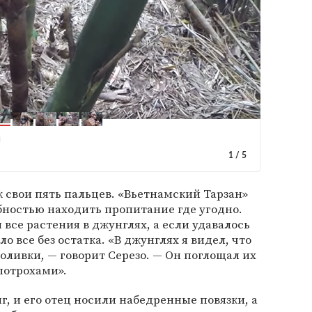
й
1
/
5
к свои пять пальцев. «Вьетнамский Тарзан»
бностью находить пропитание где угодно.
все растения в джунглях, а если удавалось
о все без остатка. «В джунглях я видел, что
оливки, — говорит Серезо. — Он поглощал их
потрохами».
нг, и его отец носили набедренные повязки, а