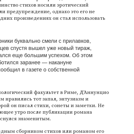
шинство стихов носили эротический
ли предупреждение, однако это его не
оздних произведениях он стал использовать
.
рники буквально смели с прилавков,
яцев спустя вышел уже новый тираж,
ался еще большим успехом. Об этом
ботился заранее — накануне
сообщил в газете о собственной
ологический факультет в Риме, Д'Аннунцио
м нравились тот запал, энтузиазм и
рой он писал стихи, сонеты и заметки. Не
дующее утро после публикации романа
оснулся знаменитым.
редным сборником стихов или романом его