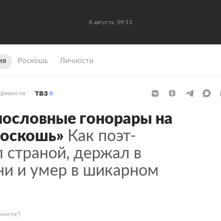
8 августа, 09:13
ия
Роскошь
Личности
Ценности
нословные гонорары на
роскошь»
Как поэт-
 страной, держал в
ни и умер в шикарном
ности")