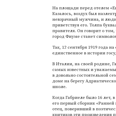
На площади перед отелем «Ев
Казалось, воздух был наэлект
невзрачный мужчина, и люди
приветствуя его. Толпа буква
правителя. Он говорит о том
город Фиуме станет символо
Так, 12 сентября 1919 года н
единственное в истории госу
В Италии, на своей родине, 
самых известных и уважаемых
в довольно состоятельной се
доме на берегу Адриатическо
школе.
Когда Габриеле было 16 лет,
его первый сборник «Ранней 
отец, поверивший в поэтичес
критиков эти произведения п