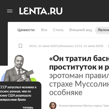
11
A
Ценности
Все
Стиль
Внешний вид
Явлен
00:01, 21 июня 2020
(обновлено: 23:52, 21 июня 2020)
«Он тратил бас
проституток и 
эротоман правил
страхе Муссоли
СССР запустил человека в
особняке
космос раньше, чем по
всему США разрешили
межрасовые браки
Ксения Архипова
(Автор отдела "Цен