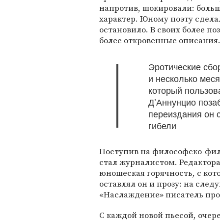
напротив, шокировали: боль
характер. Юному поэту сдела
остановило. В своих более п
более откровенные описания
Эротические сбо
и несколько мес
который пользов
Д’Аннунцио поза
переиздания он 
гибели
Поступив на философско-фил
стал журналистом. Редактора
юношеская горячность, с кото
оставлял он и прозу: на сле
«Наслаждение» писатель пр
С каждой новой пьесой, оче