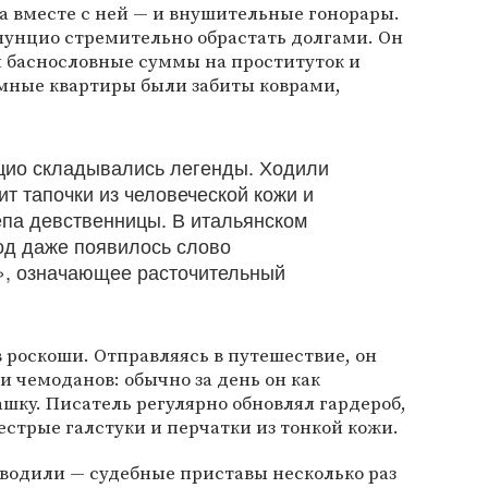
 а вместе с ней — и внушительные гонорары.
нунцио стремительно обрастать долгами. Он
я баснословные суммы на проституток и
емные квартиры были забиты коврами,
цио складывались легенды. Ходили
сит тапочки из человеческой кожи и
епа девственницы. В итальянском
иод даже появилось слово
, означающее расточительный
в роскоши. Отправляясь в путешествие, он
и чемоданов: обычно за день он как
ку. Писатель регулярно обновлял гардероб,
стрые галстуки и перчатки из тонкой кожи.
оводили — судебные приставы несколько раз