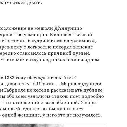
жимость за долги.
лосложение не мешали Д'Аннунцио
лярностью у женщин. В юношестве свой
 него «черные кудри и глаза одержимого»,
-прежнему с легкостью покорял женские
нередко становилось причиной дуэлей.
м по количеству поединков и ни на одном
в 1883 году обсуждал весь Рим. С
авидная невеста Италии — Мария Ардуэн ди
ы Габриеле не хотели рассказывать публике
ы обо всем узнали из стихов: поэт подробно
ы их отношений с возлюбленной. У пары
сыновей, однако как бы ни пытался
 одной женщине, у него это не получилось.