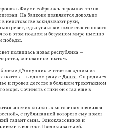
ропа» в Фиуме собралась огромная толпа.
ризован. На балконе появляется довольно
 в неистовстве вскидывают руки,
льно ревет, едва услышав голос своего нового
, что в этом подлом и безумном мире именно
м победы.
а свет появилась новая республика —
дарство, основанное поэтом.
Габриеле Д'Аннунцио считается одним из
 поэтов — в одном ряду с
Данте
. Он родился
мье и провел детство в большом трехэтажном
го моря. Сочинять стихи он стал еще в
 в итальянских книжных магазинах появился
весной», с публикацией которого ему помог
кий талант сына. Одноклассников и
ривели в восторг. Преподавателей,