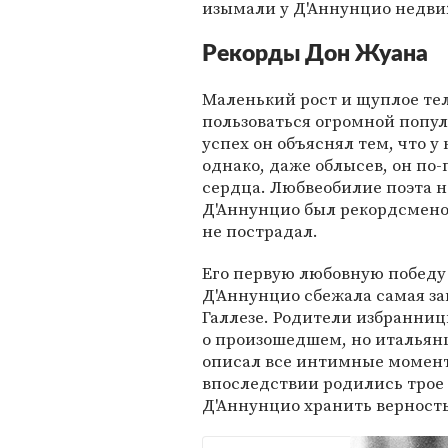
изымали у Д'Аннунцио недви
Рекорды Дон Жуана
Маленький рост и щуплое те
пользоваться огромной попу
успех он объяснял тем, что у
однако, даже облысев, он по
сердца. Любвеобилие поэта 
Д'Аннунцио был рекордсмено
не пострадал.
Его первую любовную победу 
Д'Аннунцио сбежала самая з
Галлезе. Родители избранниц
о произошедшем, но итальянц
описал все интимные момент
впоследствии родились трое 
Д'Аннунцио хранить верность