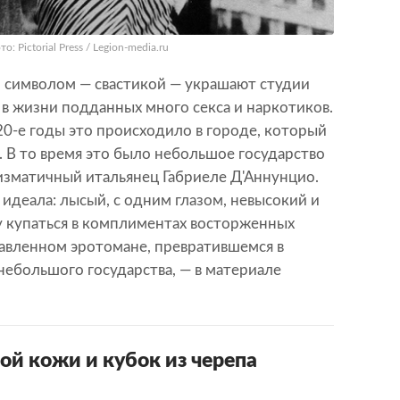
 Pictorial Press / Legion-media.ru
 символом — свастикой — украшают студии
, в жизни подданных много секса и наркотиков.
20-е годы это происходило в городе, который
 В то время это было небольшое государство
изматичный итальянец Габриеле Д'Аннунцио.
идеала: лысый, с одним глазом, невысокий и
у купаться в комплиментах восторженных
лавленном эротомане, превратившемся в
 небольшого государства, — в материале
ой кожи и кубок из черепа