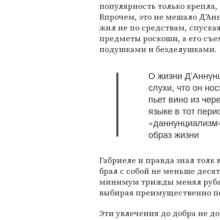
популярность только крепла,
Впрочем, это не мешало Д'Ан
жил не по средствам, спуска
предметы роскоши, а его съ
подушками и безделушками.
О жизни Д’Аннун
слухи, что он но
пьет вино из чер
языке в тот пер
«даннунциализм»
образ жизни
Габриеле и правда знал толк 
брал с собой не меньше десят
минимум трижды менял рубаш
выбирая преимущественно пе
Эти увлечения до добра не д