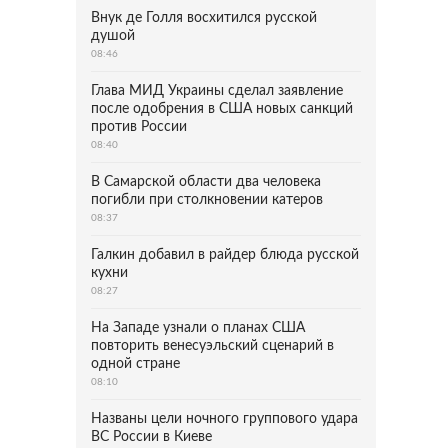
Внук де Голля восхитился русской
душой
08:46
Глава МИД Украины сделал заявление
после одобрения в США новых санкций
против России
08:40
В Самарской области два человека
погибли при столкновении катеров
08:37
Галкин добавил в райдер блюда русской
кухни
08:27
На Западе узнали о планах США
повторить венесуэльский сценарий в
одной стране
08:10
Названы цели ночного группового удара
ВС России в Киеве