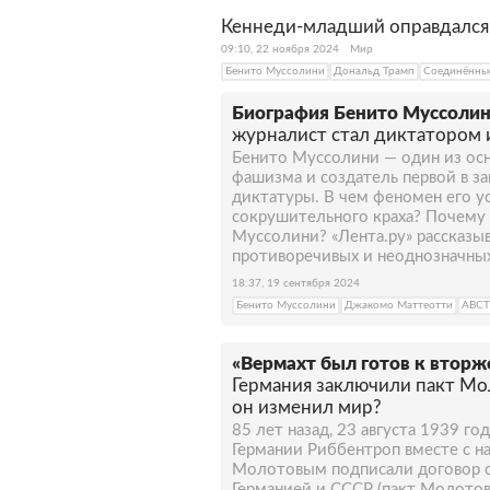
Кеннеди-младший оправдался 
09:10, 22 ноября 2024
Мир
Бенито Муссолини
Дональд Трамп
Соединённы
Биография Бенито Муссолин
журналист стал диктатором 
Бенито Муссолини — один из осн
фашизма и создатель первой в з
диктатуры. В чем феномен его ус
сокрушительного краха? Почему 
Муссолини? «Лента.ру» рассказы
противоречивых и неоднозначных
18:37, 19 сентября 2024
Бенито Муссолини
Джакомо Маттеотти
АВС
«Вермахт был готов к втор
Германия заключили пакт Мо
он изменил мир?
85 лет назад, 23 августа 1939 го
Германии Риббентроп вместе с 
Молотовым подписали договор 
Германией и СССР (пакт Молотов