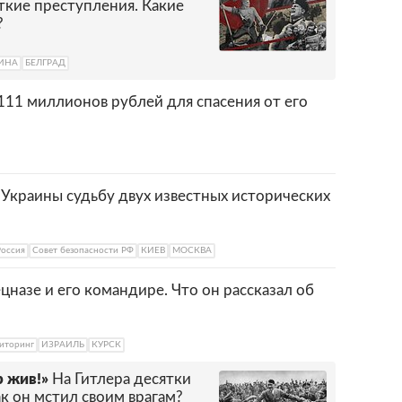
ткие преступления. Какие
?
ИНА
БЕЛГРАД
111 миллионов рублей для спасения от его
Украины судьбу двух известных исторических
Россия
Совет безопасности РФ
КИЕВ
МОСКВА
цназе и его командире. Что он рассказал об
иторинг
ИЗРАИЛЬ
КУРСК
 жив!»
На Гитлера десятки
к он мстил своим врагам?