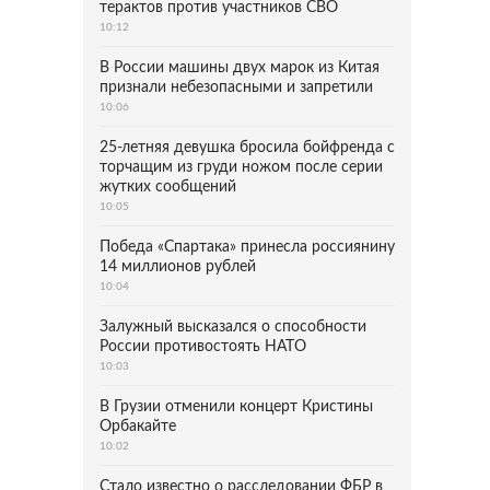
терактов против участников СВО
10:12
В России машины двух марок из Китая
признали небезопасными и запретили
10:06
25-летняя девушка бросила бойфренда с
торчащим из груди ножом после серии
жутких сообщений
10:05
Победа «Спартака» принесла россиянину
14 миллионов рублей
10:04
Залужный высказался о способности
России противостоять НАТО
10:03
В Грузии отменили концерт Кристины
Орбакайте
10:02
Стало известно о расследовании ФБР в