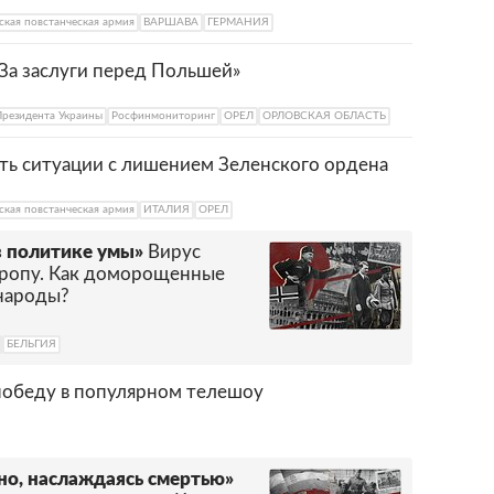
ская повстанческая армия
ВАРШАВА
ГЕРМАНИЯ
«За заслуги перед Польшей»
резидента Украины
Росфинмониторинг
ОРЕЛ
ОРЛОВСКАЯ ОБЛАСТЬ
ть ситуации с лишением Зеленского ордена
ская повстанческая армия
ИТАЛИЯ
ОРЕЛ
в политике умы»
Вирус
вропу. Как доморощенные
народы?
БЕЛЬГИЯ
победу в популярном телешоу
но, наслаждаясь смертью»