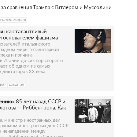
за сравнения Трампа с Гитлером и Муссолини
е Штаты Америки
и:
как талантливый
и основателем фашизма
ователей итальянского
ападном мире тоталитарной
пеха и причина
в Италии до сих пор спорят о
вает об одном из самых
 диктаторов XX века.
ТРИЯ
АЛБАНИЯ
жению»
85 лет назад СССР и
лотова — Риббентропа. Как
да, министр иностранных дел
наркомом иностранных дел СССР
о ненападении между
а — Риббентропа). «Лента.ру»