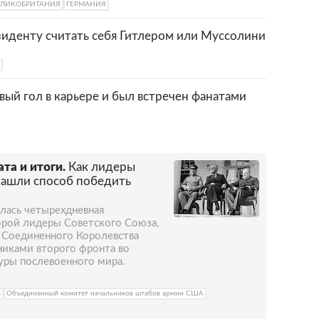
ЕЛИКОБРИТАНИЯ
ГЕРМАНИЯ
зиденту считать себя Гитлером или Муссолини
ый гол в карьере и был встречен фанатами
та и итоги.
Как лидеры
нашли способ победить
алась четырехдневная
торой лидеры Советского Союза,
Соединенного Королевства
никами второго фронта во
уры послевоенного мира.
б
Объединенный комитет начальников штабов армии США