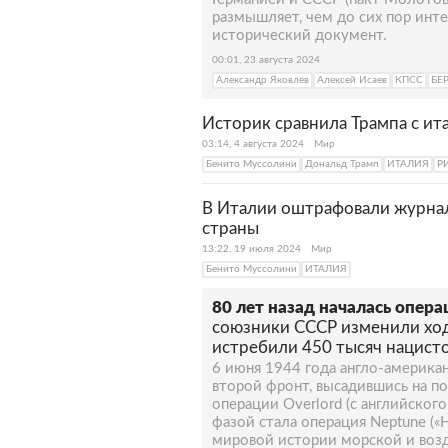
размышляет, чем до сих пор инте
исторический документ.
00:01, 23 августа 2024
Александр Яковлев
Алексей Исаев
КПСС
БЕ
Историк сравнила Трампа с и
03:14, 4 августа 2024
Мир
Бенито Муссолини
Дональд Трамп
ИТАЛИЯ
Р
В Италии оштрафовали журнал
страны
13:22, 19 июля 2024
Мир
Бенито Муссолини
ИТАЛИЯ
80 лет назад началась опер
союзники СССР изменили хо
истребили 450 тысяч нацист
6 июня 1944 года англо-америка
второй фронт, высадившись на п
операции Overlord (с английского
фазой стала операция Neptune («
мировой истории морской и воз