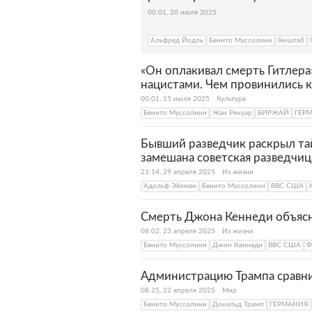
00:01, 20 июля 2025
Альфред Йодль
Бенито Муссолини
Генштаб
«Он оплакивал смерть Гитлера»
нацистами. Чем провинились 
00:01, 15 июля 2025
Культура
Бенито Муссолини
Жан Ренуар
БИРЖАЙ
ГЕР
Бывший разведчик раскрыл та
замешана советская разведчиц
21:14, 29 апреля 2025
Из жизни
Адольф Эйхман
Бенито Муссолини
ВВС США
Смерть Джона Кеннеди объясн
08:02, 23 апреля 2025
Из жизни
Бенито Муссолини
Джон Кеннеди
ВВС США
Ф
Администрацию Трампа сравни
08:25, 22 апреля 2025
Мир
Бенито Муссолини
Дональд Трамп
ГЕРМАНИЯ