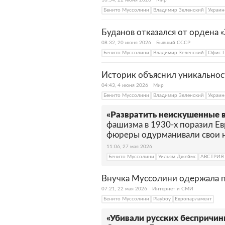
10:54, 22 июня 2026
Мир
Бенито Муссолини
Владимир Зеленский
Украин
Буданов отказался от ордена 
08:32, 20 июня 2026
Бывший СССР
Бенито Муссолини
Владимир Зеленский
Офис П
Историк объяснил уникальнос
04:43, 4 июня 2026
Мир
Бенито Муссолини
Владимир Зеленский
Украин
«Развратить неискушенные 
фашизма в 1930-х поразил Е
фюреры одурманивали свои 
11:06, 27 мая 2026
Бенито Муссолини
Уильям Джеймс
АВСТРИЯ
Внучка Муссолини одержала 
07:21, 22 мая 2026
Интернет и СМИ
Бенито Муссолини
Playboy
Европарламент
«Убивали русских беспричин