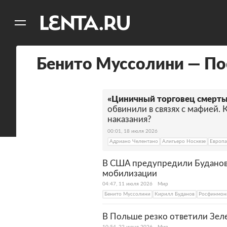
11
A
Бенито Муссолини — По
«Циничный торговец смерт
обвинили в связях с мафией. 
наказания?
00:01, 18 июля 2026
Адриано Челентано
Алигьеро Носкезе
Европ
В США предупредили Буданова
мобилизации
04:47, 11 июля 2026
Мир
Бенито Муссолини
Кирилл Буданов
Росфинмон
В Польше резко ответили Зел