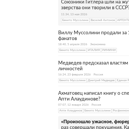
Союзники Гитлера шли на жу
зверства они творили в СССР
11:34, 13 мая 2026
Бенито Муссолини
Василий Антонов
АРГЕНТ
Виллу Муссолини продали за 
фанатов
18:40, 5 апреля 2026
Экономика
Бенито Муссолини
ИТАЛИЯ
РИМИНИ
Медведев предсказал властям 
личностей
16:24, 23 февраля 2026
Россия
Бенито Муссолини
Дмитрий Медведев
Единая 
Ахматовец написал книгу о спе
Апти Алаудинове?
07:07, 12 января 2026
Россия
Апти Алаудинов
Бенито Муссолини
Росфинмон
«Произошло ужасное, фюрер
раз совершали покушения. Ка