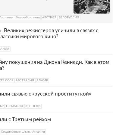
Парламент Великобритании
АВСТРИЯ
БЕЛОРУССИЯ
. Великих режиссеров уличили в связях с
классики мирового кино?
МАНИЯ
йну покушения на Джона Кеннеди. Как в этом
а?
КГБ СССР
АВСТРАЛИЯ
АЛЖИР
или связью с «русской проституткой»
БР
ГЕРМАНИЯ
КЕННЕДИ
ли с Третьим рейхом
Соединённые Штаты Америки