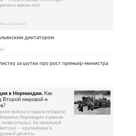
ресен и важен этот
РЛИН
БОЛГАРИЯ
тальянским диктатором
ИМ
истку за шутки про рост премьер-министра
ация в Нормандии.
Как
д Второй мировой и
ов?
нские войска открыли в Европе
обережье Нормандии в рамках
 «повелитель»). Ее начальной
Нептун») — крупнейшие в
душный десанты.