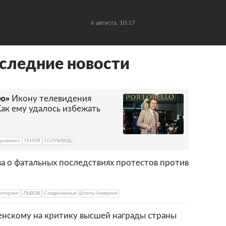
6 августа, 10:17
следние новости
ью»
Икону телевидения
Как ему удалось избежать
арламент
ГЕНУЯ
ГОЛЛИВУД
 о фатальных последствиях протестов против
иторинг
ЛЬВОВ
Соединённые Штаты Америки
енскому на критику высшей награды страны