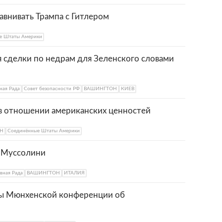
авнивать Трампа с Гитлером
е Штаты Америки
 сделки по недрам для Зеленского словами
ная Рада
Совет безопасности РФ
ВАШИНГТОН
КИЕВ
в отношении американских ценностей
Н
Соединённые Штаты Америки
ь Муссолини
вная Рада
ВАШИНГТОН
ИТАЛИЯ
вы Мюнхенской конференции об