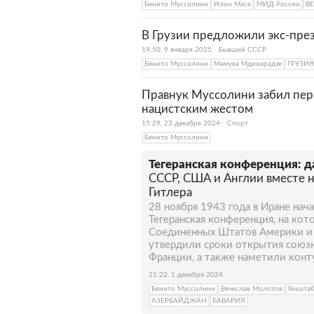
Бенито Муссолини
Илон Маск
МИД России
В
В Грузии предложили экс-пре
19:50, 9 января 2025
Бывший СССР
Бенито Муссолини
Мамука Мдинарадзе
ГРУЗИЯ
Правнук Муссолини забил перв
нацистским жестом
15:29, 23 декабря 2024
Спорт
Бенито Муссолини
Тегеранская конференция: да
СССР, США и Англии вместе 
Гитлера
28 ноября 1943 года в Иране нач
Тегеранская конференция, на ко
Соединенных Штатов Америки и 
утвердили сроки открытия союз
Франции, а также наметили конт
21:22, 1 декабря 2024
Бенито Муссолини
Вячеслав Молотов
Геншта
АЗЕРБАЙДЖАН
БАВАРИЯ