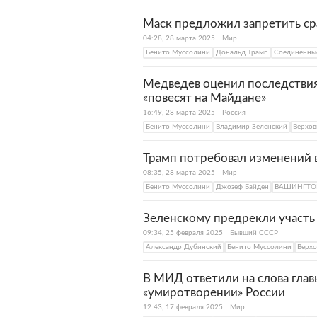
Маск предложил запретить ср
04:28, 28 марта 2025
Мир
Бенито Муссолини
Дональд Трамп
Соединённы
Медведев оценил последствия
«повесят на Майдане»
16:49, 28 марта 2025
Россия
Бенито Муссолини
Владимир Зеленский
Верхов
Трамп потребовал изменений 
08:35, 28 марта 2025
Мир
Бенито Муссолини
Джозеф Байден
ВАШИНГТО
Зеленскому предрекли участ
09:34, 25 февраля 2025
Бывший СССР
Александр Дубинский
Бенито Муссолини
Верхо
В МИД ответили на слова гла
«умиротворении» России
12:43, 17 февраля 2025
Мир