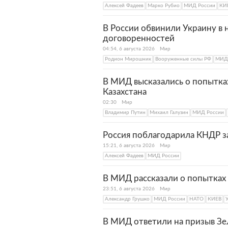
Алексей Фадеев
Марко Рубио
МИД России
КИ
В России обвинили Украину в
договоренностей
04:54, 6 августа 2026
Мир
Родион Мирошник
Вооруженные силы РФ
МИД 
В МИД высказались о попытка
Казахстана
02:30
Мир
Владимир Путин
Михаил Галузин
МИД России
Россия поблагодарила КНДР з
15:21, 6 августа 2026
Мир
Алексей Фадеев
МИД России
В МИД рассказали о попытках
23:51, 6 августа 2026
Мир
Александр Грушко
МИД России
НАТО
КИЕВ
В МИД ответили на призыв Зе