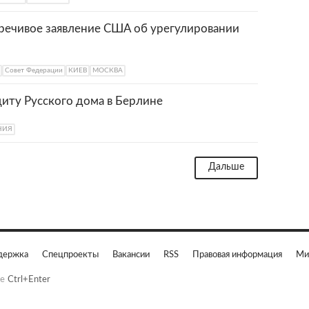
оречивое заявление США об урегулировании
Совет Федерации
КИЕВ
МОСКВА
щиту Русского дома в Берлине
НИЯ
Дальше
держка
Спецпроекты
Вакансии
RSS
Правовая информация
Ми
е
Ctrl+Enter