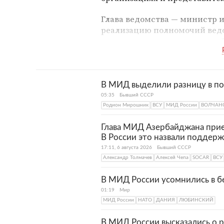
Глава ведомства — министр и
реализацию полномочий ведо
министерства представляет 
многосторонних переговорах
В МИД выделили разницу в по
05:35
Бывший СССР
Родион Мирошник
ВСУ
МИД России
ВОЛЧАН
Глава МИД Азербайджана приех
В России это назвали поддер
17:11, 6 августа 2026
Бывший СССР
Александр Толмачев
Алексей Чепа
SOCAR
ВСУ
В МИД России усомнились в б
01:19
Мир
МИД России
НАТО
ДАНИЯ
ЛЮБИНСКИЙ
В МИД России высказались о 