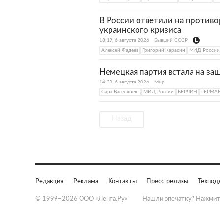
В России ответили на против
украинского кризиса
18:19, 6 августа 2026
Бывший СССР
Алексей Фадеев
Григорий Карасин
МИД России
Немецкая партия встала на за
14:30, 6 августа 2026
Мир
Сара Вагенкнехт
МИД России
БЕРЛИН
ГЕРМА
Назад
Редакция
Реклама
Контакты
Пресс-релизы
Техпод
© 1999–2026 ООО «Лента.Ру»
Нашли опечатку? Нажмит