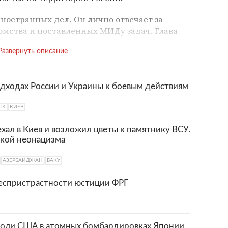
ностранных дел. Он лично отвечает за
мства и поставленных МИДу задач. Глава
Россию на международных двусторонних и
, подписывает международные договоры.
дходах России и Украины к боевым действиям
СК
КИЕВ
ал в Киев и возложил цветы к памятнику ВСУ.
жкой неонацизма
АЗЕРБАЙДЖАН
БАКУ
еспристрастности юстиции ФРГ
роли США в атомных бомбардировках Японии