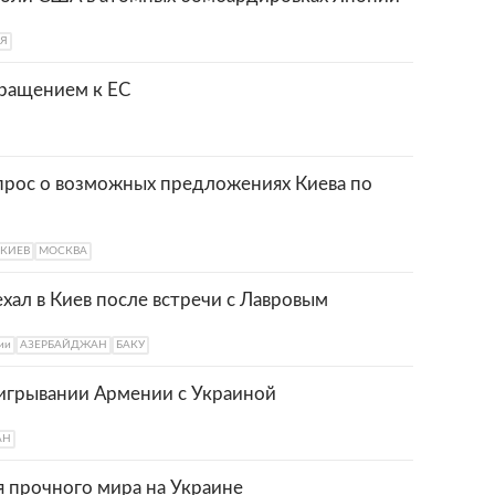
Я
ращением к ЕС
прос о возможных предложениях Киева по
КИЕВ
МОСКВА
ал в Киев после встречи с Лавровым
ии
АЗЕРБАЙДЖАН
БАКУ
аигрывании Армении с Украиной
АН
я прочного мира на Украине