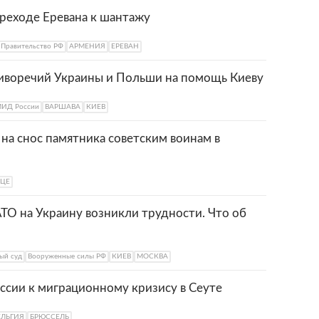
ереходе Еревана к шантажу
Правительство РФ
АРМЕНИЯ
ЕРЕВАН
иворечий Украины и Польши на помощь Киеву
ИД России
ВАРШАВА
КИЕВ
 на снос памятника советским воинам в
ЦЕ
АТО на Украину возникли трудности. Что об
ый суд
Вооруженные силы РФ
КИЕВ
МОСКВА
ссии к миграционному кризису в Сеуте
ЕЛЬГИЯ
БРЮССЕЛЬ