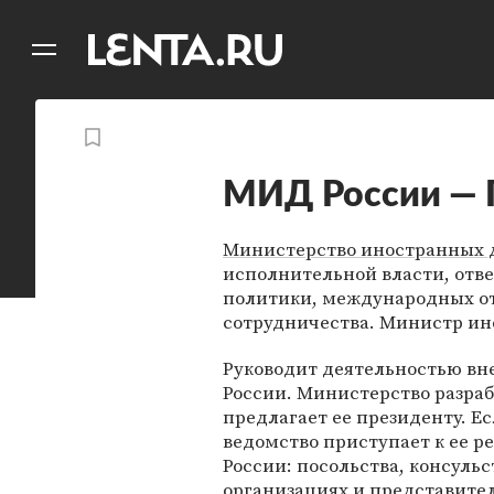
11
A
МИД России — 
Министерство иностранных 
исполнительной власти, отве
политики, международных о
сотрудничества. Министр и
Руководит деятельностью вн
России. Министерство разра
предлагает ее президенту. Ес
ведомство приступает к ее 
России: посольства, консуль
организациях и представител