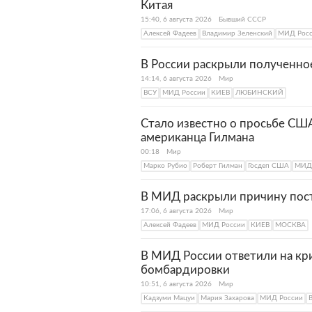
Китая
15:40, 6 августа 2026
Бывший СССР
Алексей Фадеев
Владимир Зеленский
МИД Рос
В России раскрыли полученное
14:14, 6 августа 2026
Мир
ВСУ
МИД России
КИЕВ
ЛЮБИНСКИЙ
Стало известно о просьбе СШ
американца Гилмана
00:18
Мир
Марко Рубио
Роберт Гилман
Госдеп США
МИД 
В МИД раскрыли причину пос
17:06, 6 августа 2026
Мир
Алексей Фадеев
МИД России
КИЕВ
МОСКВА
В МИД России ответили на кр
бомбардировки
10:51, 6 августа 2026
Мир
Кадзуми Мацуи
Мария Захарова
МИД России