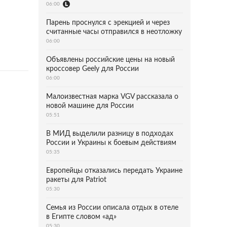
06:00
Парень проснулся с эрекцией и через
считанные часы отправился в неотложку
06:00
Объявлены российские цены на новый
кроссовер Geely для России
06:00
Малоизвестная марка VGV рассказала о
новой машине для России
05:51
В МИД выделили разницу в подходах
России и Украины к боевым действиям
05:35
Европейцы отказались передать Украине
ракеты для Patriot
05:30
Семья из России описала отдых в отеле
в Египте словом «ад»
05:30