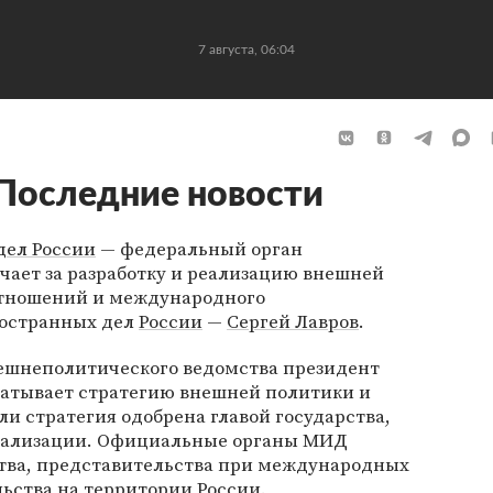
7 августа, 06:04
Последние новости
дел России
— федеральный орган
чает за разработку и реализацию внешней
тношений и международного
ностранных дел
России
—
Сергей Лавров
.
ешнеполитического ведомства президент
батывает стратегию внешней политики и
ли стратегия одобрена главой государства,
реализации. Официальные органы МИД
ства, представительства при международных
ьства на территории России.