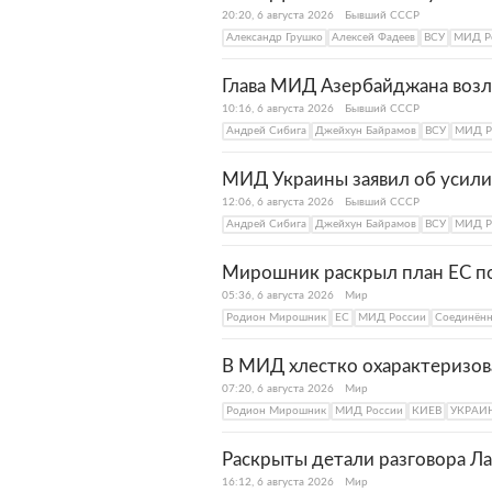
20:20, 6 августа 2026
Бывший СССР
Александр Грушко
Алексей Фадеев
ВСУ
МИД Р
Глава МИД Азербайджана возл
10:16, 6 августа 2026
Бывший СССР
Андрей Сибига
Джейхун Байрамов
ВСУ
МИД Р
МИД Украины заявил об усил
12:06, 6 августа 2026
Бывший СССР
Андрей Сибига
Джейхун Байрамов
ВСУ
МИД Р
Мирошник раскрыл план ЕС по
05:36, 6 августа 2026
Мир
Родион Мирошник
ЕС
МИД России
Соединён
В МИД хлестко охарактеризов
07:20, 6 августа 2026
Мир
Родион Мирошник
МИД России
КИЕВ
УКРАИ
Раскрыты детали разговора Ла
16:12, 6 августа 2026
Мир