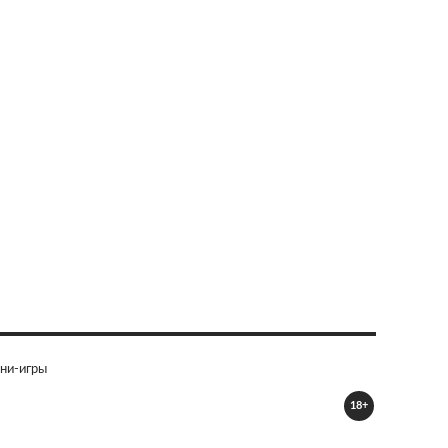
ни-игры
18+