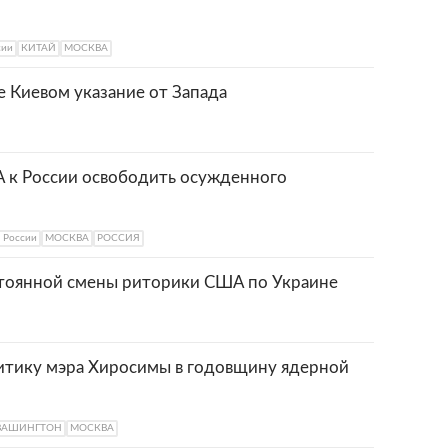
сии
КИТАЙ
МОСКВА
 Киевом указание от Запада
А к России освободить осужденного
России
МОСКВА
РОССИЯ
тоянной смены риторики США по Украине
итику мэра Хиросимы в годовщину ядерной
ВАШИНГТОН
МОСКВА