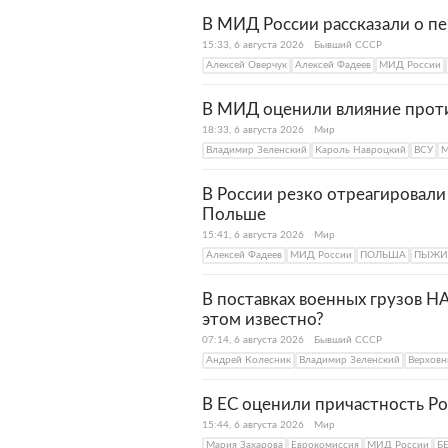
В МИД России рассказали о п
15:33, 6 августа 2026
Бывший СССР
Алексей Оверчук
Алексей Фадеев
МИД России
В МИД оценили влияние прот
18:33, 6 августа 2026
Мир
Владимир Зеленский
Кароль Навроцкий
ВСУ
М
В России резко отреагировали
Польше
15:41, 6 августа 2026
Мир
Алексей Фадеев
МИД России
ПОЛЬША
ПЫЖИ
В поставках военных грузов Н
этом известно?
07:14, 6 августа 2026
Бывший СССР
Андрей Колесник
Владимир Зеленский
Верховн
В ЕС оценили причастность Ро
15:44, 6 августа 2026
Мир
Мария Захарова
Еврокомиссия
МИД России
Б