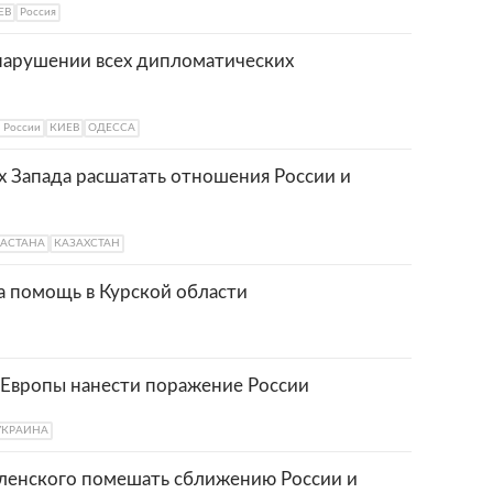
ЕВ
Россия
 нарушении всех дипломатических
России
КИЕВ
ОДЕССА
х Запада расшатать отношения России и
АСТАНА
КАЗАХСТАН
а помощь в Курской области
 Европы нанести поражение России
УКРАИНА
ленского помешать сближению России и