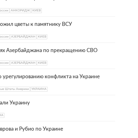
оссии
АНКОРИДЖ
КИЕВ
ожил цветы к памятнику ВСУ
оссии
АЗЕРБАЙДЖАН
КИЕВ
иях Азербайджана по прекращению СВО
оссии
АЗЕРБАЙДЖАН
КИЕВ
 урегулированию конфликта на Украине
ные Штаты Америки
УКРАИНА
али Украину
НА
врова и Рубио по Украине