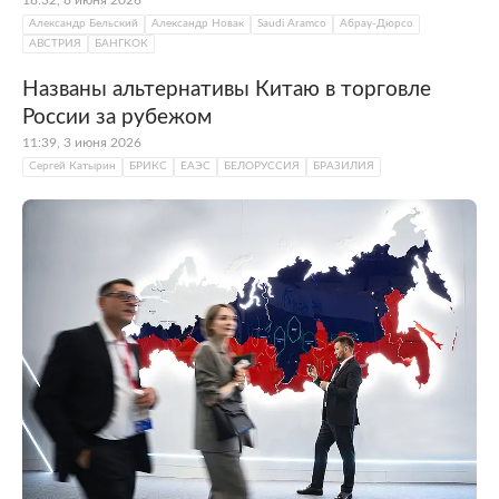
18:32, 8 июня 2026
Александр Бельский
Александр Новак
Saudi Aramco
Абрау-Дюрсо
АВСТРИЯ
БАНГКОК
Названы альтернативы Китаю в торговле
России за рубежом
11:39, 3 июня 2026
Сергей Катырин
БРИКС
ЕАЭС
БЕЛОРУССИЯ
БРАЗИЛИЯ