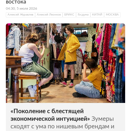
востока
04:30, 5 июля 2026
Алексей Журавлев
Алексей Леонков
БРИКС
Госдума
КИТАЙ
МОСКВА
«Поколение с блестящей
экономической интуицией»
Зумеры
сходят с ума по нишевым брендам и