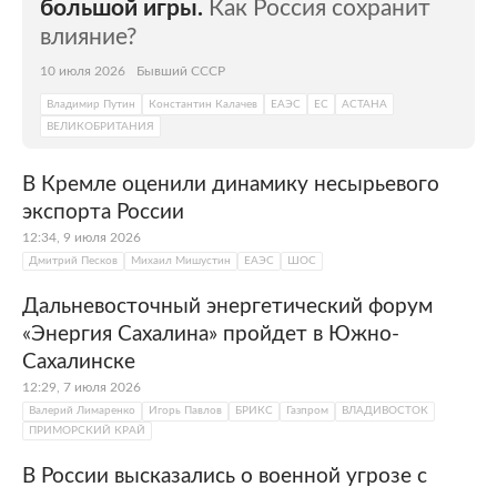
большой игры.
Как Россия сохранит
влияние?
10 июля 2026
Бывший СССР
Владимир Путин
Константин Калачев
ЕАЭС
ЕС
АСТАНА
ВЕЛИКОБРИТАНИЯ
В Кремле оценили динамику несырьевого
экспорта России
12:34, 9 июля 2026
Дмитрий Песков
Михаил Мишустин
ЕАЭС
ШОС
Дальневосточный энергетический форум
«Энергия Сахалина» пройдет в Южно-
Сахалинске
12:29, 7 июля 2026
Валерий Лимаренко
Игорь Павлов
БРИКС
Газпром
ВЛАДИВОСТОК
ПРИМОРСКИЙ КРАЙ
В России высказались о военной угрозе с