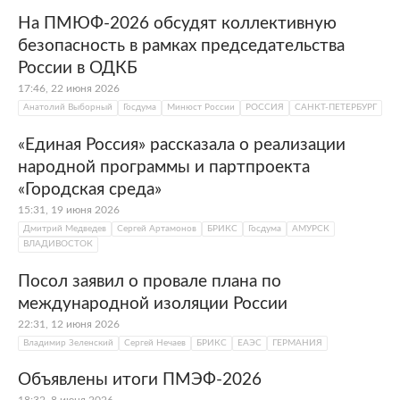
На ПМЮФ-2026 обсудят коллективную
безопасность в рамках председательства
России в ОДКБ
17:46, 22 июня 2026
Анатолий Выборный
Госдума
Минюст России
РОССИЯ
САНКТ-ПЕТЕРБУРГ
«Единая Россия» рассказала о реализации
народной программы и партпроекта
«Городская среда»
15:31, 19 июня 2026
Дмитрий Медведев
Сергей Артамонов
БРИКС
Госдума
АМУРСК
ВЛАДИВОСТОК
Посол заявил о провале плана по
международной изоляции России
22:31, 12 июня 2026
Владимир Зеленский
Сергей Нечаев
БРИКС
ЕАЭС
ГЕРМАНИЯ
Объявлены итоги ПМЭФ-2026