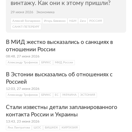
винтажу. Как они к этому пришли?
29 июня 2026
Экономика
Алексей Гончаренко
Игорь Бевзенко
H&M
Zara
РОССИЯ
САНКТ-ПЕТЕРБУРГ
В МИД жестко высказались о санкциях в
отношении России
08:48, 27 июня 2026
Александр Трофимов
БРИКС
МИД России
В Эстонии высказались об отношениях с
Россией
12:03, 27 июня 2026
Александр Трофимов
БРИКС
ЕС
УКРАИНА
ЭСТОНИЯ
Стали известны детали запланированного
контакта России и Украины
13:43, 23 июня 2026
Яна Лантратова
ШОС
БИШКЕК
КИРГИЗИЯ