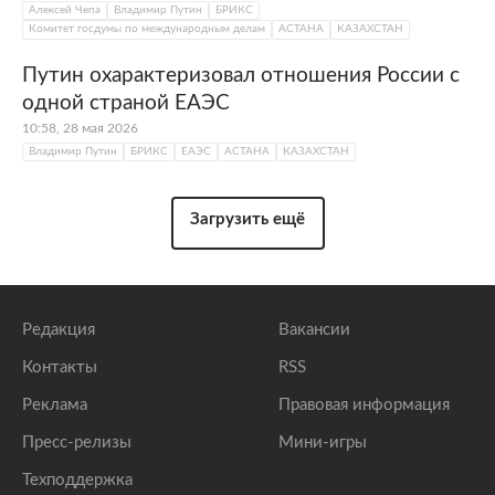
Алексей Чепа
Владимир Путин
БРИКС
Комитет госдумы по международным делам
АСТАНА
КАЗАХСТАН
Путин охарактеризовал отношения России с
одной страной ЕАЭС
10:58, 28 мая 2026
Владимир Путин
БРИКС
ЕАЭС
АСТАНА
КАЗАХСТАН
Загрузить ещё
Редакция
Вакансии
Контакты
RSS
Реклама
Правовая информация
Пресс-релизы
Мини-игры
Техподдержка