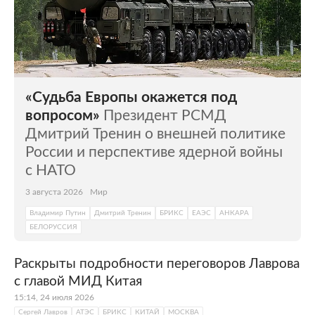
входит укрепление безопасности, борьба с
терроризмом и наркотрафиком, развитие
экономического и других партнерств.
«Судьба Европы окажется под
вопросом»
Президент РСМД
Дмитрий Тренин о внешней политике
России и перспективе ядерной войны
с НАТО
3 августа 2026
Мир
Владимир Путин
Дмитрий Тренин
БРИКС
ЕАЭС
АНКАРА
БЕЛОРУССИЯ
Раскрыты подробности переговоров Лаврова
с главой МИД Китая
15:14, 24 июля 2026
Сергей Лавров
АТЭС
БРИКС
КИТАЙ
МОСКВА