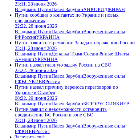
23:11, 28 июня 2026
Владимир Путин
Павел Зарубин
АНКОРИДЖ
ИРАН
Путин сообщил о контактах по Украине и новых
предложениях
22:22, 28 июня 2026
Владимир Путин
Павел Зарубин
Вооруженные силы
РФ
Россия
УКРАИНА
Путин заявил о стремлении Запада к поражению России
23:11, 28 июня 2026
Владимир Путин
Дональд Трамп
Соединённые Штаты
Америки
УКРАИНА
Путин назвал главную задачу России на СВО
22:22, 28 июня 2026
Владимир Путин
Павел Зарубин
Вооруженные силы
РФ
ВСУ
КИЕВ
Россия
Путин назвал причину переноса переговоров по
Украине в Стамбул
00:22, 29 июня 2026
Владимир Путин
Павел Зарубин
БЕЛОРУССИЯ
КИЕВ
Путин заявил о невозможности остановить
продвижение ВС России в зоне СВО
22:11, 28 июня 2026
Владимир Путин
Павел Зарубин
Вооруженные силы
РФ
КИЕВ
Россия
Загрузить ещё