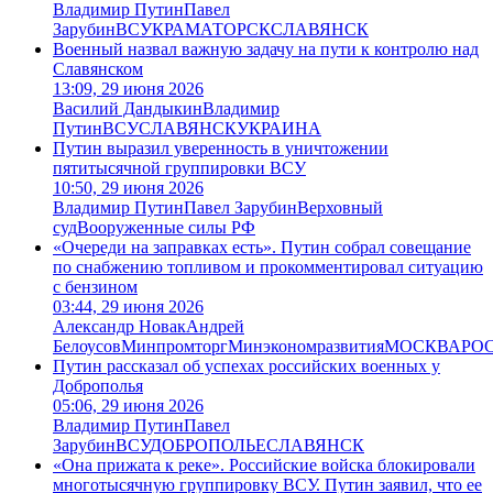
Владимир Путин
Павел
Зарубин
ВСУ
КРАМАТОРСК
СЛАВЯНСК
Военный назвал важную задачу на пути к контролю над
Славянском
13:09, 29 июня 2026
Василий Дандыкин
Владимир
Путин
ВСУ
СЛАВЯНСК
УКРАИНА
Путин выразил уверенность в уничтожении
пятитысячной группировки ВСУ
10:50, 29 июня 2026
Владимир Путин
Павел Зарубин
Верховный
суд
Вооруженные силы РФ
«Очереди на заправках есть». Путин собрал совещание
по снабжению топливом и прокомментировал ситуацию
с бензином
03:44, 29 июня 2026
Александр Новак
Андрей
Белоусов
Минпромторг
Минэкономразвития
МОСКВА
РО
Путин рассказал об успехах российских военных у
Доброполья
05:06, 29 июня 2026
Владимир Путин
Павел
Зарубин
ВСУ
ДОБРОПОЛЬЕ
СЛАВЯНСК
«Она прижата к реке». Российские войска блокировали
многотысячную группировку ВСУ. Путин заявил, что ее