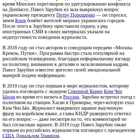
время Минских переговоров по урегулированию конфликта
на Донбассе, Павел Зарубин из зала выкрикнул вопрос
украинскому президенту
Петру Порошенко
— он спросил,
зачем
Киев
бомбит жителей мирных украинских городов.
После этого к Зарубину приставили охрану, а ряд
иностранных СМИ в своих материалах указали на
недопустимость поведения журналиста.
В 2018 году он стал автором и соведущим передачи «Москва.
Кремль. Путин». Программа быстро стала популярной на
российском телевидении, благодаря неформальному взгляду
на политику, вниманию к деталям и эксклюзивным кадрам.
Павел Зарубин известен зрителю своей эмоциональной
манерой подачи информации.
В 2019 году он стал первым в мире журналистом, которому
удалось поговорить с лидером
Северной Кореи
Ким Чен
Ыном
во время его визита в
Россию
. Зарубин встретил поезд с
политиком на станции Хасан в Приморье, через которую ехал
Ким Чен Ын. Журналист выкрикнул заранее выученную
фразу на корейском языке, а глава КНДР развернуто ответил
на его вопрос — даже несмотря на то, что комментарий не
был согласован заранее. В 2019 году Павел Зарубин также
первым из российских журналистов поговорил с президентом
США
Дональдом Трампом
.