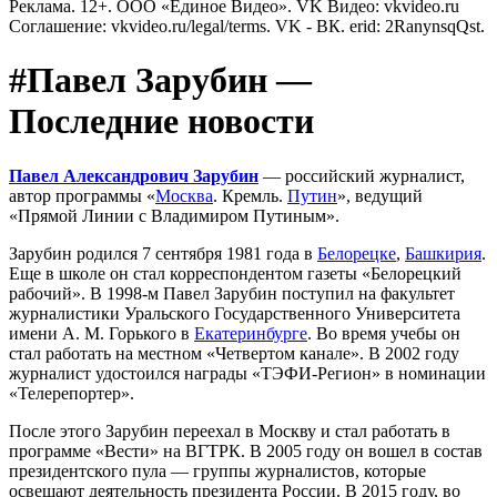
Реклама. 12+. ООО «Единое Видео». VK Видео: vkvideo.ru
Соглашение: vkvideo.ru/legal/terms. VK - ВК. erid: 2RanynsqQst.
#Павел Зарубин —
Последние новости
Павел Александрович Зарубин
— российский журналист,
автор программы «
Москва
. Кремль.
Путин
», ведущий
«Прямой Линии с Владимиром Путиным».
Зарубин родился 7 сентября 1981 года в
Белорецке
,
Башкирия
.
Еще в школе он стал корреспондентом газеты «Белорецкий
рабочий». В 1998-м Павел Зарубин поступил на факультет
журналистики Уральского Государственного Университета
имени А. М. Горького в
Екатеринбурге
. Во время учебы он
стал работать на местном «Четвертом канале». В 2002 году
журналист удостоился награды «ТЭФИ-Регион» в номинации
«Телерепортер».
После этого Зарубин переехал в Москву и стал работать в
программе «Вести» на ВГТРК. В 2005 году он вошел в состав
президентского пула — группы журналистов, которые
освещают деятельность президента России. В 2015 году, во