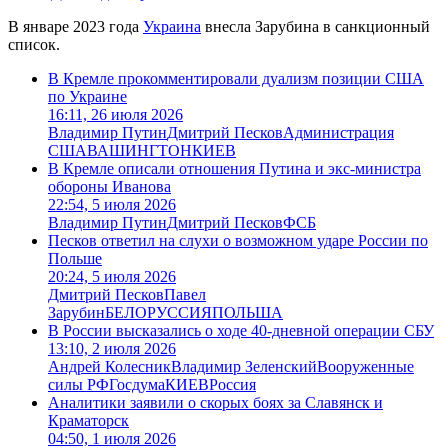
В январе 2023 года
Украина
внесла Зарубина в санкционный
список.
В Кремле прокомментировали дуализм позиции США
по Украине
16:11, 26 июля 2026
Владимир Путин
Дмитрий Песков
Администрация
США
ВАШИНГТОН
КИЕВ
В Кремле описали отношения Путина и экс-министра
обороны Иванова
22:54, 5 июля 2026
Владимир Путин
Дмитрий Песков
ФСБ
Песков ответил на слухи о возможном ударе России по
Польше
20:24, 5 июля 2026
Дмитрий Песков
Павел
Зарубин
БЕЛОРУССИЯ
ПОЛЬША
В России высказались о ходе 40-дневной операции СБУ
13:10, 2 июля 2026
Андрей Колесник
Владимир Зеленский
Вооруженные
силы РФ
Госдума
КИЕВ
Россия
Аналитики заявили о скорых боях за Славянск и
Краматорск
04:50, 1 июля 2026