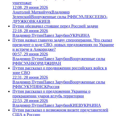
уничтожат
12:08, 29 июня 2026
Анатолий Матвийчук
Владимир
Зеленский
Вооруженные силы РФ
ВСУ
АЛЕКСЕЕВО-
ДРУЖКОВКА
КИЕВ
Путин обозначил стоящие перед Россией задачи
22:18, 28 июня 2026
Владимир Путин
Павел Зарубин
УКРАИНА
Путин назвал главную задачу спецоперации. Что сказал
президент о ходе СВО, новых предложениях по Украине
и встрече в Анкоридже?
00:57, 29 июня 2026
Владимир Путин
Павел Зарубин
Вооруженные силы
РФ
ВСУ
АНКОРИДЖ
ИРАН
Путин рассказал о продвижении российских войск в
зоне СВО
22:31, 28 июня 2026
Владимир Путин
Павел Зарубин
Вооруженные силы
РФ
ВСУ
КУПЯНСК
Россия
Путин рассказал о предложении Украины о
прекращении ударов вглубь территории
22:53, 28 июня 2026
Владимир Путин
Павел Зарубин
КИЕВ
УКРАИНА
Путин рассказал о возможном визите представителей
США в Россию