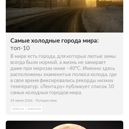
Самые холодные города мира:
топ-10
В мире есть города, для которых лютые зимы
всегда были нормой, а жизнь не замирает
даже при морозах ниже −40°C. Именно здесь
расположены знаменитые полюса холода, где
в свое время фиксировались рекорды низких
температур. «Лента.ру» публикует список 10
самых холодных городов мира.
29 июля 2026
Путешествия
АЛЯСКА
БУРЯТИЯ