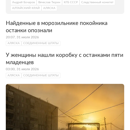
Андрей Бочаров
Вячеслав Тюрин
КГБ СССР
Следственный комитет
АЛТАЙСКИЙ КРАЙ
АЛЯСКА
Найденные в морозильнике покойника
останки опознали
20:07, 31 июля 2026
АЛЯСКА
СОЕДИНЕННЫЕ ШТАТЫ
У женщины нашли коробку с останками пяти
младенцев
03:00, 31 июля 2026
АЛЯСКА
СОЕДИНЕННЫЕ ШТАТЫ