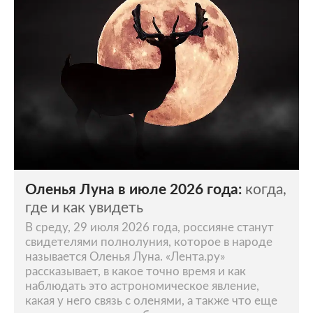
Оленья Луна в июле 2026 года:
когда,
где и как увидеть
В среду, 29 июля 2026 года, россияне станут
свидетелями полнолуния, которое в народе
называется Оленья Луна. «Лента.ру»
рассказывает, в какое точно время и как
наблюдать это астрономическое явление,
какая у него связь с оленями, а также что еще