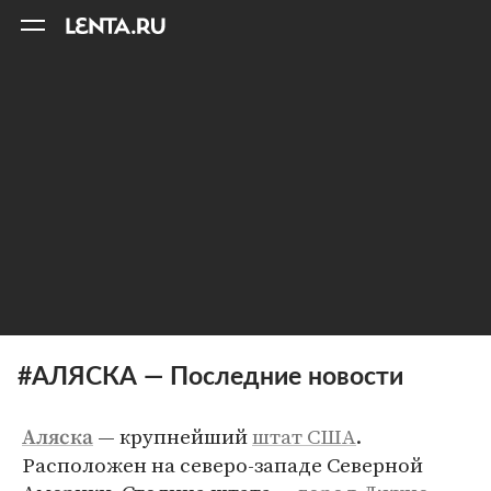
11
A
#АЛЯСКА — Последние новости
— крупнейший
штат США
.
Аляска
Расположен на северо-западе Северной