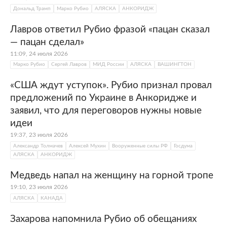
Дональд Трамп
Марко Рубио
АЛЯСКА
АНКОРИДЖ
Лавров ответил Рубио фразой «пацан сказал
— пацан сделал»
11:09, 24 июля 2026
Марко Рубио
Сергей Лавров
МИД России
АЛЯСКА
ВАШИНГТОН
«США ждут уступок». Рубио признал провал
предложений по Украине в Анкоридже и
заявил, что для переговоров нужны новые
идеи
19:37, 23 июля 2026
Александр Толмачев
Алексей Мухин
Вооруженные силы РФ
Госдума
АЛЯСКА
АНКОРИДЖ
Медведь напал на женщину на горной тропе
19:10, 23 июля 2026
АЛЯСКА
КАНАДА
Захарова напомнила Рубио об обещаниях