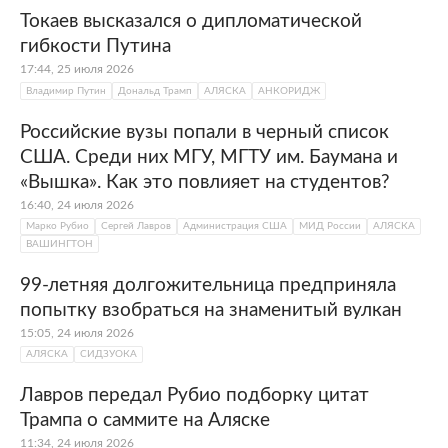
Токаев высказался о дипломатической
гибкости Путина
17:44, 25 июля 2026
Владимир Путин
Дональд Трамп
АЛЯСКА
АНКОРИДЖ
Российские вузы попали в черный список
США. Среди них МГУ, МГТУ им. Баумана и
«Вышка». Как это повлияет на студентов?
16:40, 24 июля 2026
Марко Рубио
Сергей Лавров
Администрация США
МИД России
АЛЯСКА
ВАШИНГТОН
99-летняя долгожительница предприняла
попытку взобраться на знаменитый вулкан
15:05, 24 июля 2026
АЛЯСКА
СИДЗУОКА
Лавров передал Рубио подборку цитат
Трампа о саммите на Аляске
11:34, 24 июля 2026