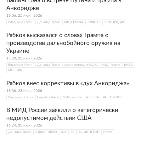
Вашингтона о встрече Путина и Трампа в
Анкоридже
16:06, 25 июня 2026
Владимир Путин
Дональд Трамп
МИД России
АЛЯСКА
АНКОРИДЖ
Рябков высказался о словах Трампа о
производстве дальнобойного оружия на
Украине
15:20, 23 июня 2026
Владимир Путин
Дональд Трамп
Администрация США
МИД России
КИЕВ
МОСКВА
Рябков внес коррективы в «дух Анкориджа»
18:06, 23 июня 2026
Владимир Путин
Сергей Рябков
МИД России
АЛЯСКА
АНКОРИДЖ
В МИД России заявили о категорически
недопустимом действии США
16:24, 23 июня 2026
Дональд Трамп
Сергей Рябков
ВСУ
ЕС
ВАШИНГТОН
ИРАН