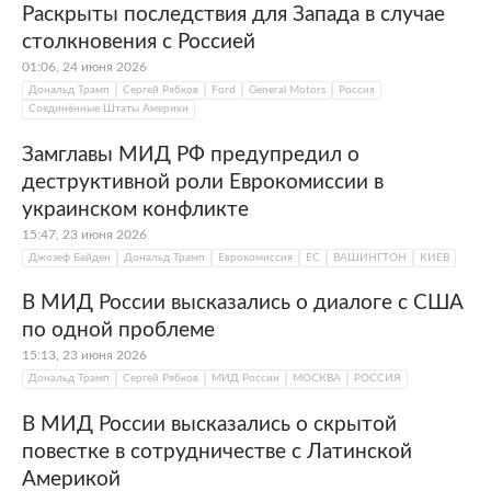
Раскрыты последствия для Запада в случае
столкновения с Россией
01:06, 24 июня 2026
Дональд Трамп
Сергей Рябков
Ford
General Motors
Россия
Соединённые Штаты Америки
Замглавы МИД РФ предупредил о
деструктивной роли Еврокомиссии в
украинском конфликте
15:47, 23 июня 2026
Джозеф Байден
Дональд Трамп
Еврокомиссия
ЕС
ВАШИНГТОН
КИЕВ
В МИД России высказались о диалоге с США
по одной проблеме
15:13, 23 июня 2026
Дональд Трамп
Сергей Рябков
МИД России
МОСКВА
РОССИЯ
В МИД России высказались о скрытой
повестке в сотрудничестве с Латинской
Америкой