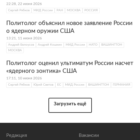
22:28, 22 июня 2026
Сергей Рябков
МИД России
РАН
МОСКВА
РОССИЯ
Политолог объяснил новое заявление России
о ядерном оружии США
13:21, 11 июня 2026
Андрей Белоусов
Андрей Кошкин
МИД России
НАТО
ВАШИНГТОН
МОСКВА
Политолог оценил ультиматум России насчет
«ядерного зонтика» США
17:11, 10 июня 2026
Сергей Рябков
Юрий Светов
ЕС
МИД России
ВАШИНГТОН
ГЕРМАНИЯ
Загрузить ещё
Редакция
Вакансии