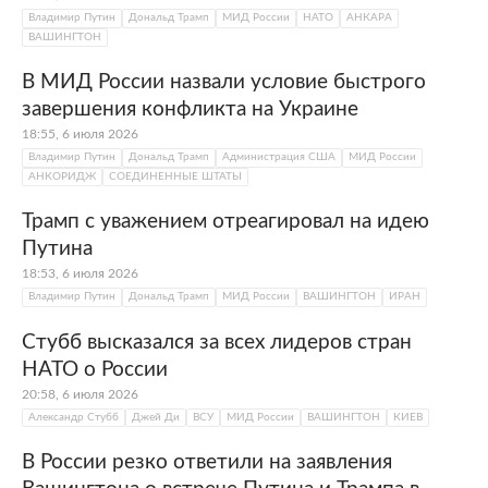
Владимир Путин
Дональд Трамп
МИД России
НАТО
АНКАРА
ВАШИНГТОН
В МИД России назвали условие быстрого
завершения конфликта на Украине
18:55, 6 июля 2026
Владимир Путин
Дональд Трамп
Администрация США
МИД России
АНКОРИДЖ
СОЕДИНЕННЫЕ ШТАТЫ
Трамп с уважением отреагировал на идею
Путина
18:53, 6 июля 2026
Владимир Путин
Дональд Трамп
МИД России
ВАШИНГТОН
ИРАН
Стубб высказался за всех лидеров стран
НАТО о России
20:58, 6 июля 2026
Александр Стубб
Джей Ди
ВСУ
МИД России
ВАШИНГТОН
КИЕВ
В России резко ответили на заявления