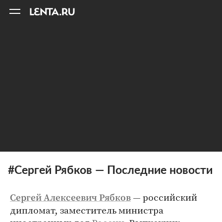
11
A
#Сергей Рябков — Последние новости
— российский
Сергей Алексеевич Рябков
дипломат, заместитель министра