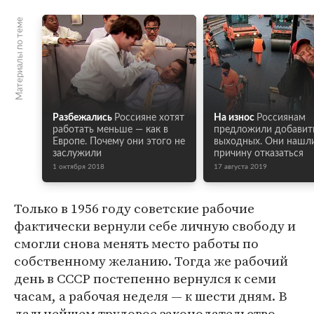
Материалы по теме
Разбежались
Россияне хотят
На износ
Россиянам
работать меньше — как в
предложили добавит
Европе. Почему они этого не
выходных. Они нашл
заслужили
причину отказаться
1 октября 2018
17 августа 2019
Только в 1956 году советские рабочие
фактически вернули себе личную свободу и
смогли снова менять место работы по
собственному желанию. Тогда же рабочий
день в СССР постепенно вернулся к семи
часам, а рабочая неделя — к шести дням. В
дальнейшем трудовое законодательство