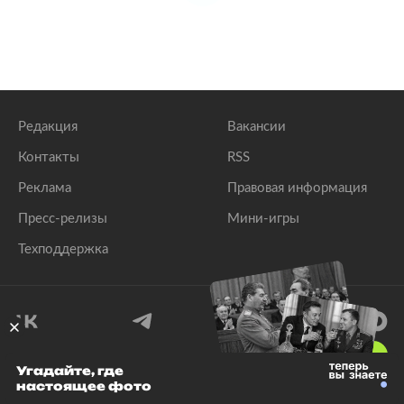
Редакция
Вакансии
Контакты
RSS
Реклама
Правовая информация
Пресс-релизы
Мини-игры
Техподдержка
18
+
Угадайте, где
настоящее фото
© 1999–2026 Все права защищены.
ООО «Лента.Ру»