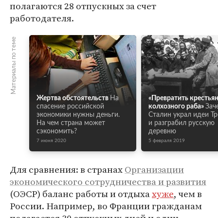
полагаются 28 отпускных за счет
работодателя.
Материалы по теме
Жертва обстоятельств
На
«Превратить крестьян
спасение российской
колхозного раба»
Зач
экономики нужны деньги.
Сталин украл идеи Т
На чем страна может
и разграбил русскую
сэкономить?
деревню
7 июня 2020
5 февраля 2019
Для сравнения: в странах
Организации
экономического сотрудничества и развития
(ОЭСР) баланс работы и отдыха
хуже
, чем в
России. Например, во Франции гражданам