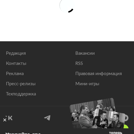
Редакция
Вакансии
Контакты
RSS
Реклама
Правовая информация
Пресс-релизы
Мини-игры
Техподдержка
18
+