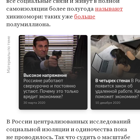
все социальные связи и живут в полной
самоизоляции более полугода
называют
хикикомори: таких уже
больше
полумиллиона.
Материалы по теме
Высокое напряжение
Россияне работают
В четырех стенах
В Р
сверхурочно и постоянно
появится закон об
устают. Почему это только
удаленной работе. Ка
вредит экономике?
поможет экономике?
30 марта 2020
10 декабря 2020
В России централизованных исследований
социальной изоляции и одиночества пока
не проводилось. Так что судить о масштабе