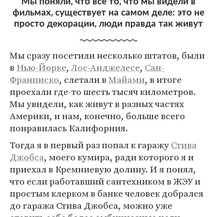
Мы поняли, что все то, что мы видели в
фильмах, существует на самом деле: это не
просто декорации, люди правда так живут
Мы сразу посетили несколько штатов, были
в
Нью-Йорке
,
Лос-Анджелесе
,
Сан-
Франциско
, слетали в
Майами
, в итоге
проехали где-то шесть тысяч километров.
Мы увидели, как живут в разных частях
Америки, и нам, конечно, больше всего
понравилась Калифорния.
Тогда я в первый раз попал к гаражу
Стива
Джобса
, моего кумира, ради которого я и
приехал в Кремниевую долину. И я понял,
что если работавший сантехником в ЖЭУ и
простым клерком в банке человек добрался
до гаража Стива Джобса, можно уже