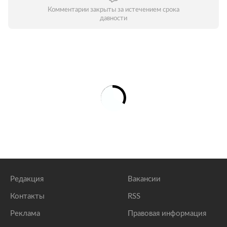
Комментарии закрыты за истечением срока
давности
Редакция
Вакансии
Контакты
RSS
Реклама
Правовая информация