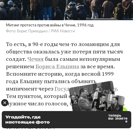
Митинг протеста против войны в Чечне, 1996 год
Фото: Борис Приходько / РИА Новости
То есть, в 90-е годы чем-то ломающим для
общества оказалась уже потеря пяти тысяч
солдат.
Чечня
была самым непопулярным
решением
Бориса Ельцина
за все время.
Вспомните историю, когда весной 1999
года Ельцину пытались объявить
импичмент через
Государственную думу
.
Тем пунктом, который едва не набрал
нужное число голосов, была именно Чечня.
Угадайте, где
«Во второй чеченской было понятно,
настоящее фото
зачем мы воюем»