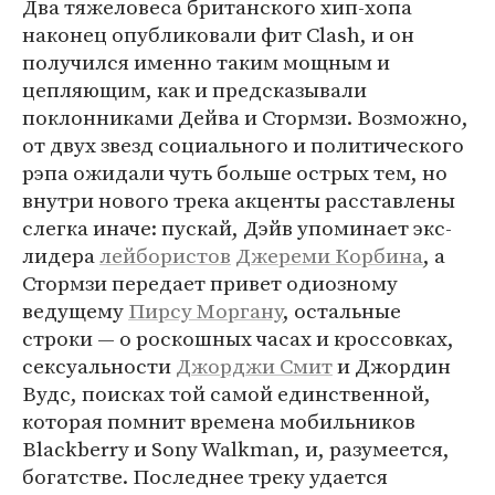
Два тяжеловеса британского хип-хопа
наконец опубликовали фит Clash, и он
получился именно таким мощным и
цепляющим, как и предсказывали
поклонниками Дейва и Стормзи. Возможно,
от двух звезд социального и политического
рэпа ожидали чуть больше острых тем, но
внутри нового трека акценты расставлены
слегка иначе: пускай, Дэйв упоминает экс-
лидера
лейбористов
Джереми Корбина
, а
Стормзи передает привет одиозному
ведущему
Пирсу Моргану
, остальные
строки — о роскошных часах и кроссовках,
сексуальности
Джорджи Смит
и Джордин
Вудс, поисках той самой единственной,
которая помнит времена мобильников
Blackberry и Sony Walkman, и, разумеется,
богатстве. Последнее треку удается