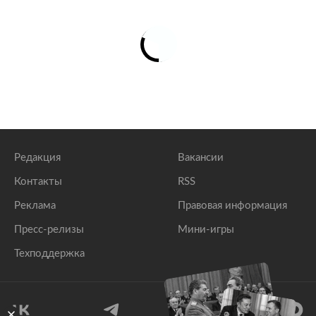
Редакция
Вакансии
Контакты
RSS
Реклама
Правовая информация
Пресс-релизы
Мини-игры
Техподдержка