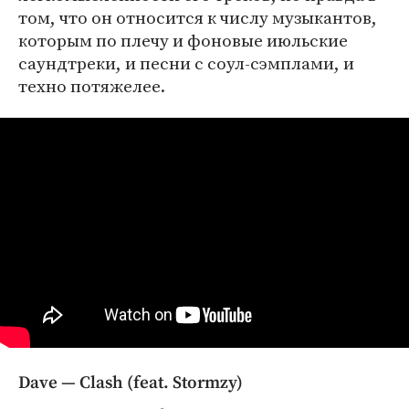
том, что он относится к числу музыкантов,
которым по плечу и фоновые июльские
саундтреки, и песни с соул-сэмплами, и
техно потяжелее.
Dave — Clash (feat. Stormzy)