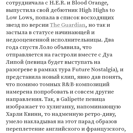
сотрудничала с H.E.R. и Blood Orange,
выпустила свой дебютник High Highs to
Low Lows, попала в список восходящих
звезд по версии
The Guardian
, но так и
застыла в статусе начинающей и
недооцененной исполнительницы. Два
года спустя Лоло объявила, что
отправляется на гастроли вместе с Дуа
Липой (певица будет выступать на
разогреве в рамках тура Future Nostalgia), и
представила новый клип, явно дав понять,
что помимо томных R&B-композиций
намерена попробовать и совсем другие
направления. Так, в Galipette певица
изображает то хулиганку, напоминающую
Харли Квинн, то надменную ретро-диву,
умело накладывая на этот парад образов
переплетение английского и французского,