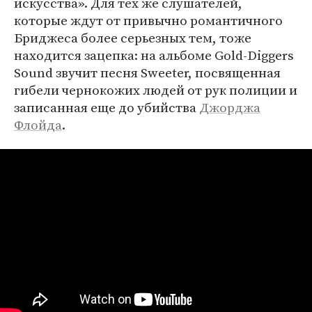
искусства». Для тех же слушателей,
которые ждут от привычно романтичного
Бриджеса более серьезных тем, тоже
находится зацепка: на альбоме Gold-Diggers
Sound звучит песня Sweeter, посвященная
гибели чернокожих людей от рук полиции и
записанная еще до убийства
Джорджа
Флойда
.