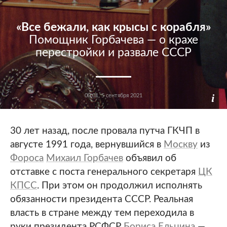
«Все бежали, как крысы с корабля»
Помощник Горбачева — о крахе
перестройки и развале СССР
00:01, 5 сентября 2021
30 лет назад, после провала путча ГКЧП в
августе 1991 года, вернувшийся в
Москву
из
Фороса
Михаил Горбачев
объявил об
отставке с поста генерального секретаря
ЦК
КПСС
. При этом он продолжил исполнять
обязанности президента СССР. Реальная
власть в стране между тем переходила в
руки президента РСФСР
Бориса Ельцина
—