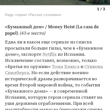
1 / 3
Кадр: сериал «Рассказ служанки»
«Бумажный дом» / Money Heist (La casa de
(43-е место)
papel)
Едва ли в каком еще сериале из списка
просыпали больше гильз, чем в «Бумажном
доме», экспорте
Netflix
из Испании.
Исключение составят, возможно, только
«Братья по оружию»
Тома Хэнкса
и
Стивена
Спилберга
. Но если действие военно-
исторической драмы разворачивается во
время Второй мировой войны, то события
«Бумажного дома» — в современной
Испании, которую герои сериала ставят на
уши дерзкими ограблениями. При всей
масштабности замысла (персонажи сперва