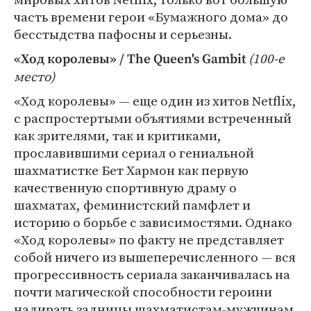
часть времени герои «Бумажного дома» до
бесстыдства пафосны и серьезны.
(100-е
«Ход королевы» / The Queen's Gambit
место)
«Ход королевы» — еще один из хитов Netflix,
с распростертыми объятиями встреченный
как зрителями, так и критиками,
прославившими сериал о гениальной
шахматистке Бет Хармон как первую
качественную спортивную драму о
шахматах, феминистский памфлет и
историю о борьбе с зависимостями. Однако
«Ход королевы» по факту не представляет
собой ничего из вышеперечисленного — вся
прогрессивность сериала заканчивалась на
почти магической способности героини
надирать задницы шахматистам-мужчинам