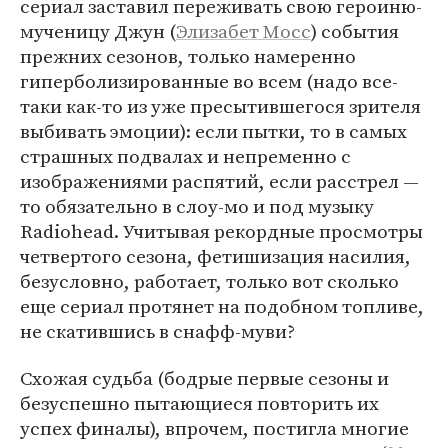
сериал заставил переживать свою героиню-
мученицу Джун (
Элизабет Мосс
) события
прежних сезонов, только намеренно
гиперболизированные во всем (надо все-
таки как-то из уже пресытившегося зрителя
выбивать эмоции): если пытки, то в самых
страшных подвалах и непременно с
изображениями распятий, если расстрел —
то обязательно в слоу-мо и под музыку
Radiohead. Учитывая рекордные просмотры
четвертого сезона, фетишизация насилия,
безусловно, работает, только вот сколько
еще сериал протянет на подобном топливе,
не скатившись в снафф-муви?
Схожая судьба (бодрые первые сезоны и
безуспешно пытающиеся повторить их
успех финалы), впрочем, постигла многие