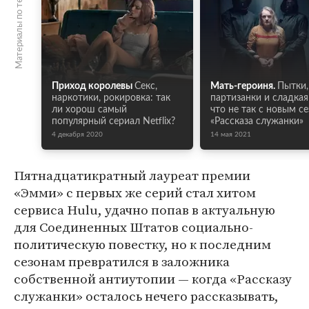
Материалы по теме
Приход королевы
Секс,
Мать-героиня.
Пытки,
наркотики, рокировка: так
партизанки и сладкая
ли хорош самый
что не так с новым с
популярный сериал Netflix?
«Рассказа служанки»
4 декабря 2020
14 мая 2021
Пятнадцатикратный лауреат премии
«Эмми» с первых же серий стал хитом
сервиса Hulu, удачно попав в актуальную
для Соединенных Штатов социально-
политическую повестку, но к последним
сезонам превратился в заложника
собственной антиутопии — когда «Рассказу
служанки» осталось нечего рассказывать,