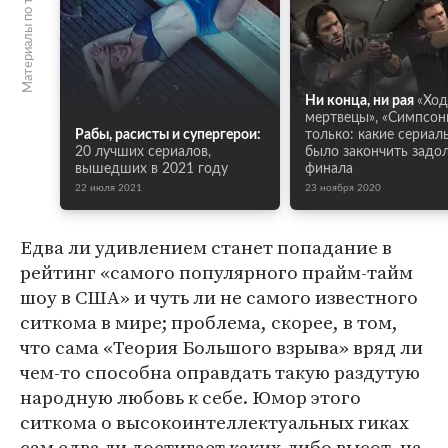
Материалы по теме
Ни конца, ни рая
«Ход
мертвецы», «Симпсон
Рабы, расисты и супергерои:
только: какие сериал
20 лучших сериалов,
было закончить задо
вышедших в 2021 году
финала
22 июля 2021
23 ноября 2020
Едва ли удивлением станет попадание в
рейтинг «самого популярного прайм-тайм
шоу в США» и чуть ли не самого известного
ситкома в мире; проблема, скорее, в том,
что сама «Теория Большого взрыва» вряд ли
чем-то способна оправдать такую раздутую
народную любовь к себе. Юмор этого
ситкома о высокоинтеллектуальных гиках
сам едва ли достигает каких-либо высот, на