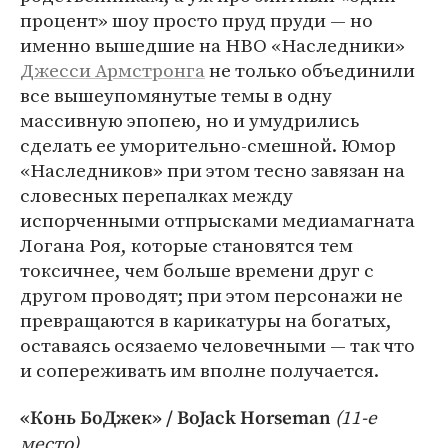
процент» шоу просто пруд пруди — но
именно вышедшие на HBO «Наследники»
Джесси Армстронга
не только объединили
все вышеупомянутые темы в одну
массивную эпопею, но и умудрились
сделать ее уморительно-смешной. Юмор
«Наследников» при этом тесно завязан на
словесных перепалках между
испорченными отпрысками медиамагната
Логана Роя, которые становятся тем
токсичнее, чем больше времени друг с
другом проводят; при этом персонажи не
превращаются в карикатуры на богатых,
оставаясь осязаемо человечными — так что
и сопереживать им вполне получается.
(11-е
«Конь БоДжек» / BoJack Horseman
место)