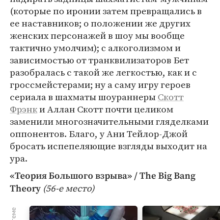
(которые по иронии затем превращались в
ее наставников; о положении же других
женских персонажей в шоу мы вообще
тактично умолчим); с алкоголизмом и
зависимостью от транквилизаторов Бет
разобралась с такой же легкостью, как и с
гроссмейстерами; ну а саму игру героев
сериала в шахматы шоураннеры
Скотт
Фрэнк
и Аллан Скотт почти целиком
заменили многозначительными гляделками
оппонентов. Благо, у Ани Тейлор-Джой
бросать испепеляющие взгляды выходит на
ура.
«Теория Большого взрыва» / The Big Bang
(56-е место)
Theory