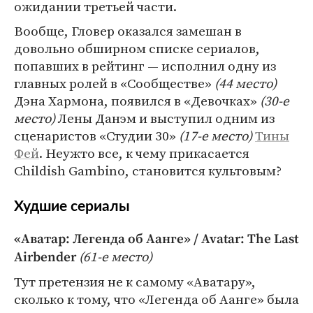
ожидании третьей части.
Вообще, Гловер оказался замешан в
довольно обширном списке сериалов,
попавших в рейтинг — исполнил одну из
главных ролей в «Сообществе»
(44 место)
Дэна Хармона, появился в «Девочках»
(30-е
место)
Лены Данэм и выступил одним из
сценаристов «Студии 30»
(17-е место)
Тины
Фей
. Неужто все, к чему прикасается
Childish Gambino, становится культовым?
Худшие сериалы
«Аватар: Легенда об Аанге» / Avatar: The Last
(61-е место)
Airbender
Тут претензия не к самому «Аватару»,
сколько к тому, что «Легенда об Аанге» была