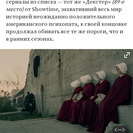
сериалы из списка — тот же «Декстер»
(89-е
место)
от Showtime, захвативший весь мир
историей неожиданно положительного
американского психопата, к своей концовке
продолжал обивать все те же пороги, что и
в ранних сезонах.