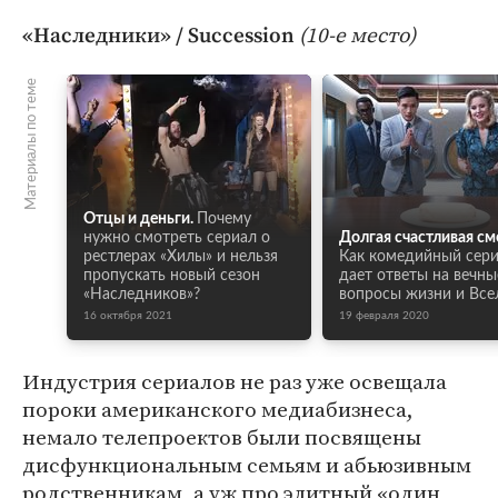
(10-е место)
«Наследники» / Succession
Материалы по теме
Отцы и деньги.
Почему
нужно смотреть сериал о
Долгая счастливая см
рестлерах «Хилы» и нельзя
Как комедийный сер
пропускать новый сезон
дает ответы на вечны
«Наследников»?
вопросы жизни и Все
16 октября 2021
19 февраля 2020
Индустрия сериалов не раз уже освещала
пороки американского медиабизнеса,
немало телепроектов были посвящены
дисфункциональным семьям и абьюзивным
родственникам, а уж про элитный «один