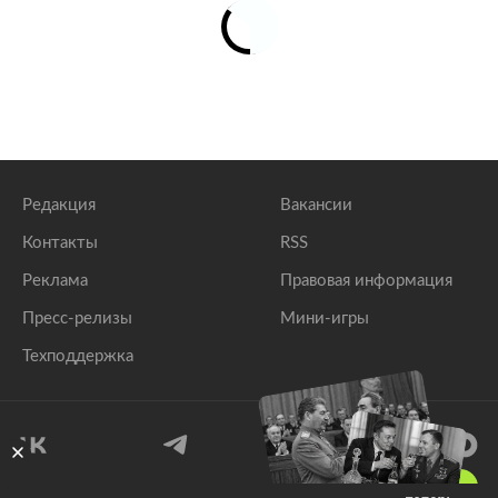
Редакция
Вакансии
Контакты
RSS
Реклама
Правовая информация
Пресс-релизы
Мини-игры
Техподдержка
18
+