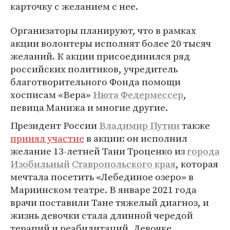
карточку с желанием с нее.
Организаторы планируют, что в рамках
акции волонтеры исполнят более 20 тысяч
желаний. К акции присоединился ряд
российских политиков, учредитель
благотворительного Фонда помощи
хосписам «Вера»
Нюта Федермессер
,
певица Манижа и многие другие.
Президент России
Владимир Путин
также
принял участие
в акции: он исполнил
желание 13-летней Тани Троценко из
города
Изобильный
Ставропольского края
, которая
мечтала посетить «Лебединое озеро» в
Мариинском театре. В январе 2021 года
врачи поставили Тане тяжелый диагноз, и
жизнь девочки стала длинной чередой
терапий и реабилитаций. Девочке