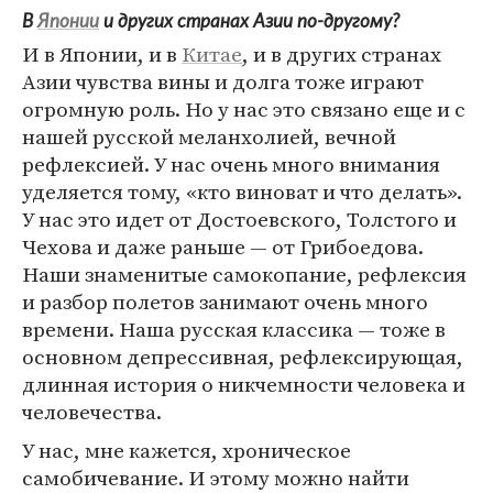
В
Японии
и других странах Азии по-другому?
И в Японии, и в
Китае
, и в других странах
Азии чувства вины и долга тоже играют
огромную роль. Но у нас это связано еще и с
нашей русской меланхолией, вечной
рефлексией. У нас очень много внимания
уделяется тому, «кто виноват и что делать».
У нас это идет от Достоевского, Толстого и
Чехова и даже раньше — от Грибоедова.
Наши знаменитые самокопание, рефлексия
и разбор полетов занимают очень много
времени. Наша русская классика — тоже в
основном депрессивная, рефлексирующая,
длинная история о никчемности человека и
человечества.
У нас, мне кажется, хроническое
самобичевание. И этому можно найти