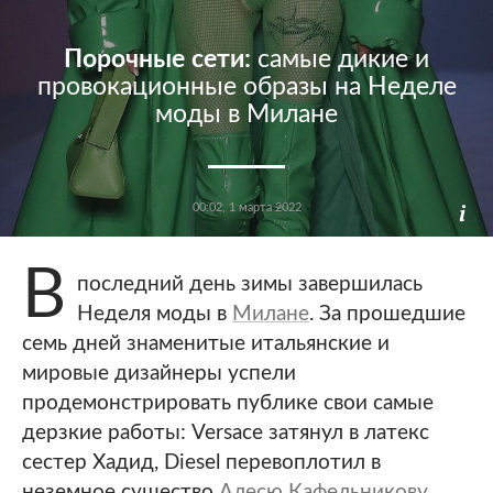
Порочные сети:
самые дикие и
провокационные образы на Неделе
моды в Милане
00:02, 1 марта 2022
В
последний день зимы завершилась
Неделя моды в
Милане
. За прошедшие
семь дней знаменитые итальянские и
мировые дизайнеры успели
продемонстрировать публике свои самые
дерзкие работы: Versace затянул в латекс
сестер Хадид, Diesel перевоплотил в
неземное существо
Алесю Кафельникову
,