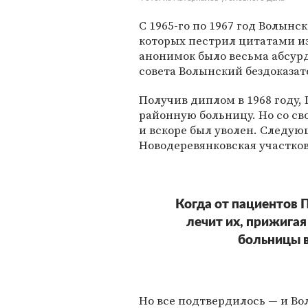
С 1965-го по 1967 год Волынс
которых пестрил цитатами и
анонимок было весьма абсур
совета Волынский бездоказат
Получив диплом в 1968 году,
районную больницу. Но со св
и вскоре был уволен. Следу
Новодеревянковская участков
Когда от пациентов 
лечит их, прижига
больницы в
Но все подтвердилось — и В