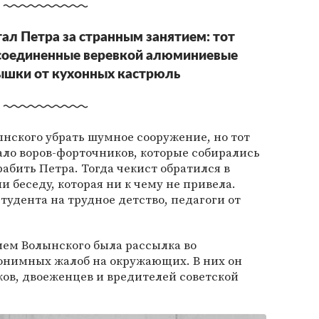
тал Петра за странным занятием: тот
 соединенные веревкой алюминиевые
ышки от кухонных кастрюль
нского убрать шумное сооружение, но тот
вало воров-форточников, которые собирались
рабить Петра. Тогда чекист обратился в
и беседу, которая ни к чему не привела.
тудента на трудное детство, педагоги от
ем Волынского была рассылка во
нимных жалоб на окружающих. В них он
ков, двоеженцев и вредителей советской