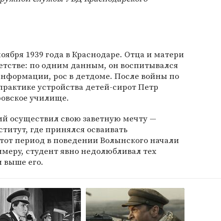
оября 1939 года в Краснодаре. Отца и матери
етстве: по одним данным, он воспитывался
нформации, рос в детдоме. После войны по
практике устройства детей-сирот Петр
ровское училище.
ий осуществил свою заветную мечту —
титут, где принялся осваивать
этот период в поведении Волынского начали
имеру, студент явно недолюбливал тех
 выше его.