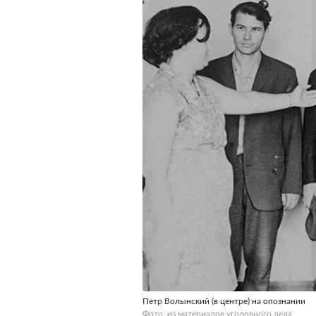
Петр Волынский (в центре) на опознании
Фото: из материалов уголовного дела