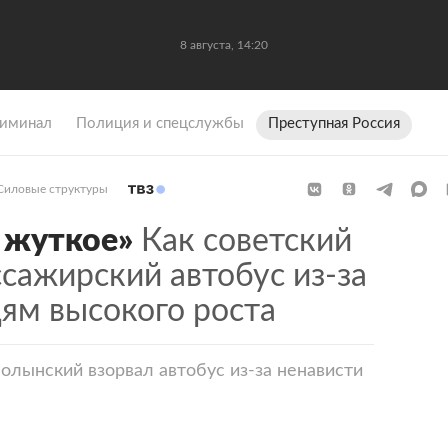
8 августа, 14:20
иминал
Полиция и спецслужбы
Преступная Россия
Силовые структуры
 жуткое»
Как советский
ссажирский автобус из-за
ям высокого роста
Волынский взорвал автобус из-за ненависти