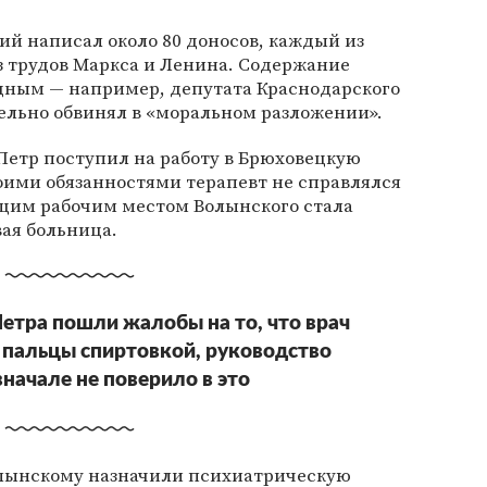
кий написал около 80 доносов, каждый из
з трудов Маркса и Ленина. Содержание
дным — например, депутата Краснодарского
ельно обвинял в «моральном разложении».
 Петр поступил на работу в Брюховецкую
оими обязанностями терапевт не справлялся
ющим рабочим местом Волынского стала
ая больница.
Петра пошли жалобы на то, что врач
я пальцы спиртовкой, руководство
начале не поверило в это
олынскому назначили психиатрическую