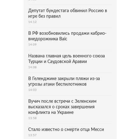
Депутат бундестага обвинил Россию в
игре без правил
14:12
В РФ возобновились продажи кабрио-
внедорожника Baic
14:09
Названа главная цель военного союза
Турции и Саудовской Аравии
14:08
В Геленджике закрыли пляжи из-за
угрозы атаки беспилотников
14:03
Вучич после встречи с Зеленским
высказался о сроках завершения
конфликта на Украине
13:58
Стало известно о смерти отца Месси
13:57