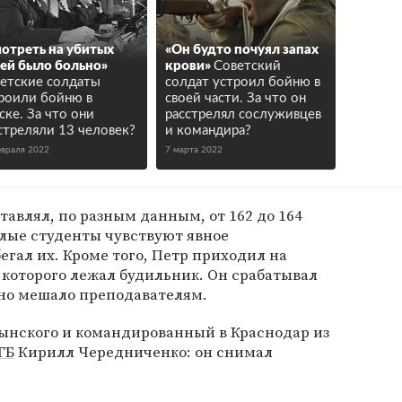
отреть на убитых
«Он будто почуял запах
ей было больно»
крови»
Советский
етские солдаты
солдат устроил бойню в
роили бойню в
своей части. За что он
ске. За что они
расстрелял сослуживцев
стреляли 13 человек?
и командира?
евраля 2022
7 марта 2022
тавлял, по разным данным, от 162 до 164
слые студенты чувствуют явное
егал их. Кроме того, Петр приходил на
 которого лежал будильник. Он срабатывал
рно мешало преподавателям.
лынского и командированный в Краснодар из
ГБ
Кирилл Чередниченко: он снимал