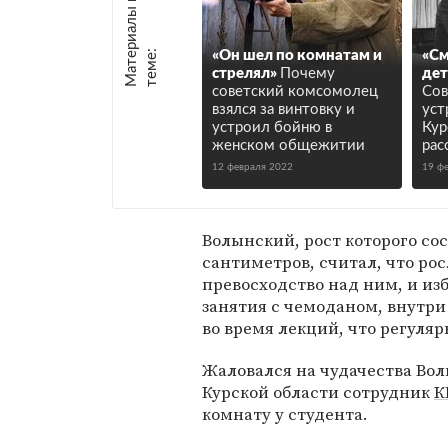
М
а
т
р
и
а
л
ы
п
о
т
е
м
е
е
:
«Он шел по комнатам и
«См
стрелял»
Почему
дет
советский комсомолец
Сов
взялся за винтовку и
уст
устроил бойню в
Кур
женском общежитии
рас
12 февраля 2022
19 ф
Волынский, рост которого сос
сантиметров, считал, что ро
превосходство над ним, и изб
занятия с чемоданом, внутри
во время лекций, что регуля
Жаловался на чудачества Во
Курской области сотрудник
К
комнату у студента.