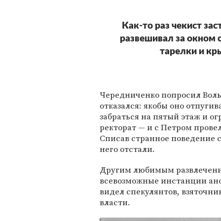
Как-то раз чекист зас
развешивал за окном
тарелки и кр
Чередниченко попросил Волы
отказался: якобы оно отпуги
забраться на пятый этаж и ог
ректорат — и с Петром провел
Списав странное поведение с
него отстали.
Другим любимым развлечени
всевозможные инстанции ано
видел спекулянтов, взяточни
власти.