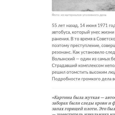
Фото: из материалов уголовного дела
55 лет назад, 14 июня 1971 го
автобуса, который унес жизни
ранения. В то время в Советс
поэтому преступление, совер
резонанс. Как установило сле
Волынский — один из самых б
Страдавший комплексом непол
решил отомстить высоким людя
Подробности громкого дела в
«Картина была жуткая — авто
заборах были следы крови и ф
запах горящей плоти. Это был
— заместитель начальника н