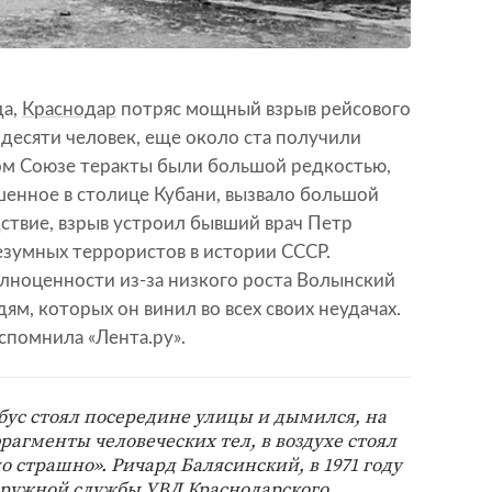
да,
Краснодар
потряс мощный взрыв рейсового
 десяти человек, еще около ста получили
ком Союзе теракты были большой редкостью,
шенное в столице Кубани, вызвало большой
дствие, взрыв устроил бывший врач Петр
езумных террористов в истории СССР.
ноценности из-за низкого роста Волынский
м, которых он винил во всех своих неудачах.
спомнила «Лента.ру».
бус стоял посередине улицы и дымился, на
рагменты человеческих тел, в воздухе стоял
о страшно». Ричард Балясинский, в 1971 году
аружной службы УВД Краснодарского