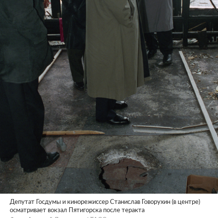
Депутат Госдумы и кинорежиссер Станислав Говорухин (в центре)
осматривает вокзал Пятигорска после теракта