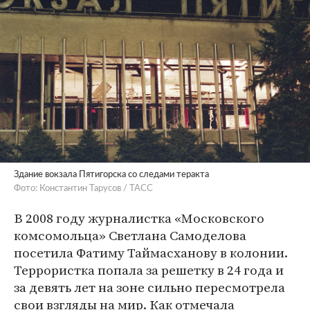
Здание вокзала Пятигорска со следами теракта
Фото: Константин Тарусов / ТАСС
В 2008 году журналистка «Московского
комсомольца» Светлана Самоделова
посетила Фатиму Таймасханову в колонии.
Террористка попала за решетку в 24 года и
за девять лет на зоне сильно пересмотрела
свои взгляды на мир. Как отмечала