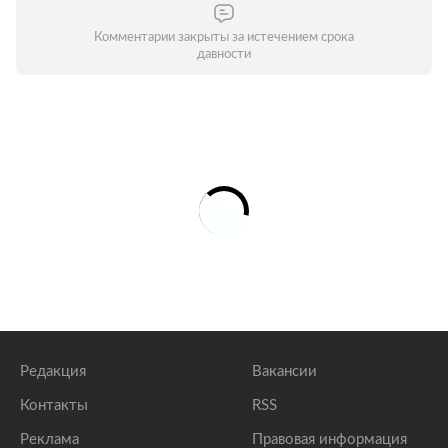
Комментарии закрыты за истечением срока
давности
Редакция
Вакансии
Контакты
RSS
Реклама
Правовая информация