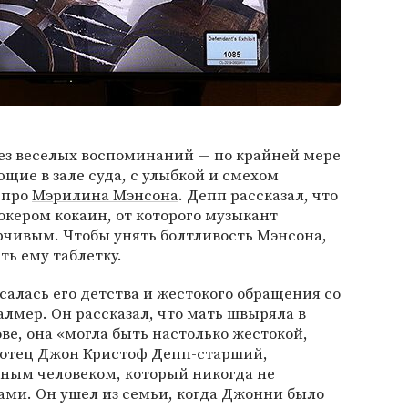
без веселых воспоминаний — по крайней мере
щие в зале суда, с улыбкой и смехом
 про
Мэрилина Мэнсона
. Депп рассказал, что
окером кокаин, от которого музыкант
рчивым. Чтобы унять болтливость Мэнсона,
ь ему таблетку.
салась его детства и жестокого обращения со
лмер. Он рассказал, что мать швыряла в
ве, она «могла быть настолько жестокой,
о отец Джон Кристоф Депп-старший,
мным человеком, который никогда не
ами. Он ушел из семьи, когда Джонни было