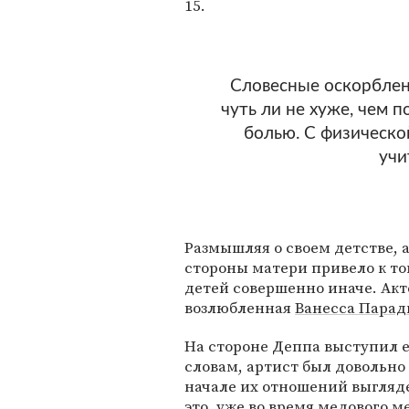
15.
Словесные оскорблен
чуть ли не хуже, чем 
болью. С физическо
учи
Размышляя о своем детстве, 
стороны матери привело к то
детей совершенно иначе. Акт
возлюбленная
Ванесса Парад
На стороне Деппа выступил е
словам, артист был довольно
начале их отношений выгляд
это, уже во время медового м