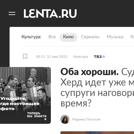
11
A
Культура
Все
Кино
Сериалы
Музыка
К
00:11, 12 мая 2022
Культура
Оба хороши.
Су
Херд идет уже 
супруги наговори
Угадайте,
время?
где настоящее
фото
Марина Погосян