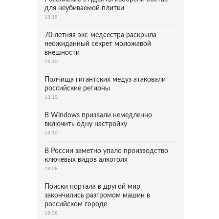
для неубиваемой плитки
18:15
70-летняя экс-медсестра раскрыла
неожиданный секрет моложавой
внешности
18:10
Полчища гигантских медуз атаковали
российские регионы
18:10
В Windows призвали немедленно
включить одну настройку
18:10
В России заметно упало производство
ключевых видов алкоголя
18:08
Поиски портала в другой мир
закончились разгромом машин в
российском городе
18:08