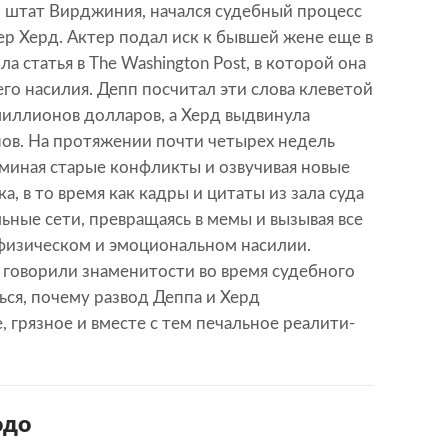
, штат Вирджиния, начался судебный процесс
р Херд. Актер подал иск к бывшей жене еще в
 статья в The Washington Post, в которой она
го насилия. Депп посчитал эти слова клеветой
миллионов долларов, а Херд выдвинула
нов. На протяжении почти четырех недель
оминая старые конфликты и озвучивая новые
, в то время как кадры и цитаты из зала суда
ьные сети, превращаясь в мемы и вызывая все
 физическом и эмоциональном насилии.
м говорили знаменитости во время судебного
ься, почему развод Деппа и Херд
 грязное и вместе с тем печальное реалити-
одо