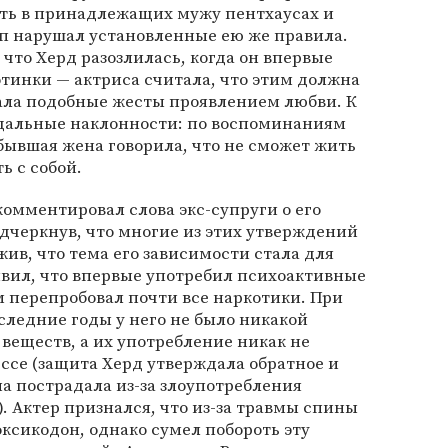
ть в принадлежащих мужу пентхаусах и
пп нарушал установленные ею же правила.
что Херд разозлилась, когда он впервые
отинки — актриса считала, что этим должна
тала подобные жесты проявлением любви. К
дальные наклонности: по воспоминаниям
бывшая жена говорила, что не сможет жить
ь с собой.
комментировал слова экс-супруги о его
дчеркнув, что многие из этих утверждений
ив, что тема его зависимости стала для
явил, что впервые употребил психоактивные
дам перепробовал почти все наркотики. При
оследние годы у него не было никакой
 веществ, а их употребление никак не
ссе (защита Херд утверждала обратное и
па пострадала из-за злоупотребления
 Актер признался, что из-за травмы спины
ксикодон, однако сумел побороть эту