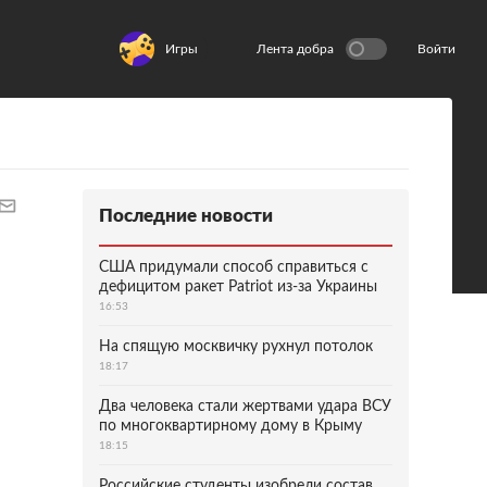
Игры
Лента добра
Войти
Последние новости
США придумали способ справиться с
дефицитом ракет Patriot из-за Украины
16:53
На спящую москвичку рухнул потолок
18:17
Два человека стали жертвами удара ВСУ
по многоквартирному дому в Крыму
18:15
Российские студенты изобрели состав