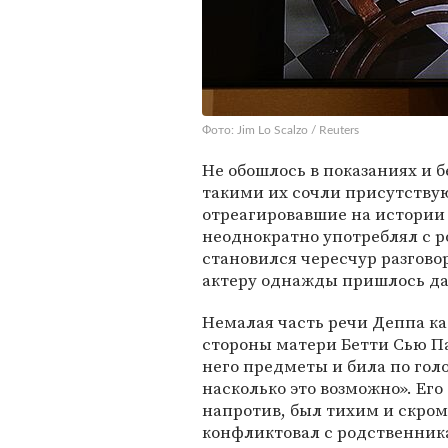
Фото: Jim Lo Scalzo / Reuters
Не обошлось в показаниях и 
такими их сочли присутствую
отреагировавшие на истории
неоднократно употреблял с р
становился чересчур разгово
актеру однажды пришлось дат
Немалая часть речи Деппа ка
стороны матери Бетти Сью Па
него предметы и била по голо
насколько это возможно». Ег
напротив, был тихим и скро
конфликтовал с родственник