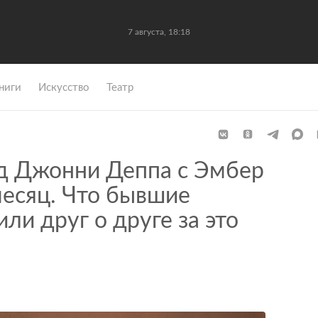
7 августа, 18:18
ниги
Искусство
Театр
д Джонни Деппа с Эмбер
месяц. Что бывшие
ли друг о друге за это