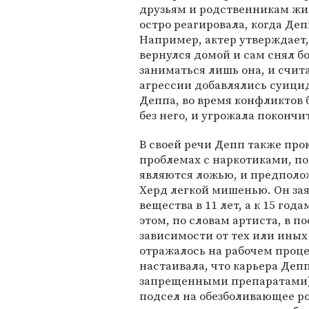
друзьям и родственникам жи
остро реагировала, когда Де
Например, актер утверждает, 
вернулся домой и сам снял б
заниматься лишь она, и счи
агрессии добавлялись суици
Деппа, во время конфликтов 
без него, и угрожала покончит
В своей речи Депп также про
проблемах с наркотиками, по
являются ложью, и предполож
Херд легкой мишенью. Он за
вещества в 11 лет, а к 15 го
этом, по словам артиста, в п
зависимости от тех или иных
отражалось на рабочем проце
настаивала, что карьера Деп
запрещенными препаратами).
подсел на обезболивающее ро