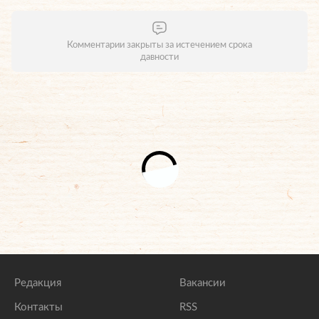
Комментарии закрыты за истечением срока
давности
Редакция
Вакансии
Контакты
RSS