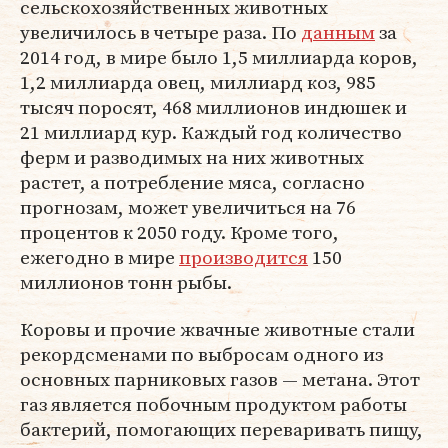
сельскохозяйственных животных
увеличилось в четыре раза. По
данным
за
2014 год, в мире было 1,5 миллиарда коров,
1,2 миллиарда овец, миллиард коз, 985
тысяч поросят, 468 миллионов индюшек и
21 миллиард кур. Каждый год количество
ферм и разводимых на них животных
растет, а потребление мяса, согласно
прогнозам, может увеличиться на 76
процентов к 2050 году. Кроме того,
ежегодно в мире
производится
150
миллионов тонн рыбы.
Коровы и прочие жвачные животные стали
рекордсменами по выбросам одного из
основных парниковых газов — метана. Этот
газ является побочным продуктом работы
бактерий, помогающих переваривать пищу,