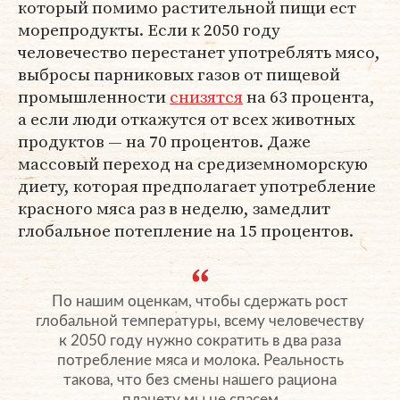
который помимо растительной пищи ест
морепродукты. Если к 2050 году
человечество перестанет употреблять мясо,
выбросы парниковых газов от пищевой
промышленности
снизятся
на 63 процента,
а если люди откажутся от всех животных
продуктов — на 70 процентов. Даже
массовый переход на средиземноморскую
диету, которая предполагает употребление
красного мяса раз в неделю, замедлит
глобальное потепление на 15 процентов.
По нашим оценкам, чтобы сдержать рост
глобальной температуры, всему человечеству
к 2050 году нужно сократить в два раза
потребление мяса и молока. Реальность
такова, что без смены нашего рациона
планету мы не спасем