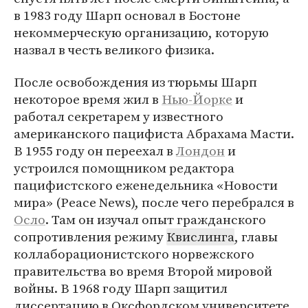
в 1983 году Шарп основал в Бостоне
некоммерческую организацию, которую
назвал в честь великого физика.
После освобождения из тюрьмы Шарп
некоторое время жил в
Нью-Йорке
и
работал секретарем у известного
американского пацифиста Абрахама Масти.
В 1955 году он переехал в
Лондон
и
устроился помощником редактора
пацифистского еженедельника «Новости
мира» (Peace News), после чего перебрался в
Осло
. Там он изучал опыт гражданского
сопротивления режиму
Квислинга
, главы
коллаборационистского норвежского
правительства во время Второй мировой
войны. В 1968 году Шарп защитил
диссертацию в Оксфордском университете,