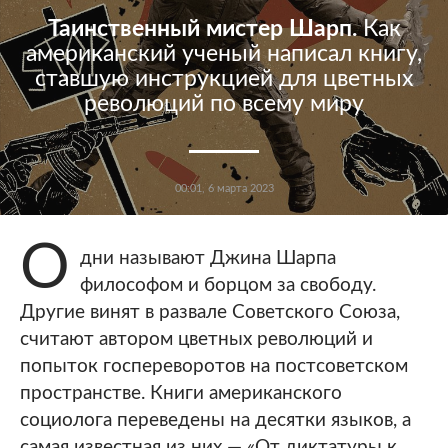
Таинственный мистер Шарп.
Как
американский ученый написал книгу,
ставшую инструкцией для цветных
революций по всему миру
00:01, 6 марта 2023
О
дни называют Джина Шарпа
философом и борцом за свободу.
Другие винят в развале Советского Союза,
считают автором цветных революций и
попыток госпереворотов на постсоветском
пространстве. Книги американского
социолога переведены на десятки языков, а
самая известная из них — «От диктатуры к