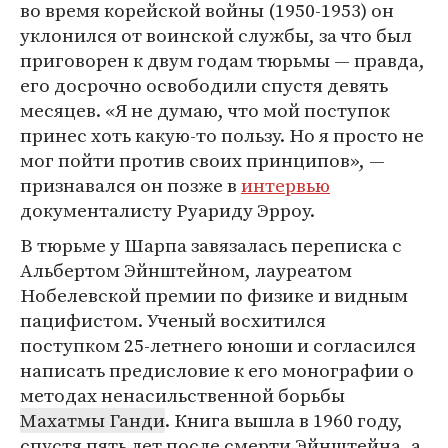
во время корейской войны (1950-1953) он
уклонился от воинской службы, за что был
приговорен к двум годам тюрьмы — правда,
его досрочно освободили спустя девять
месяцев. «Я не думаю, что мой поступок
принес хоть какую-то пользу. Но я просто не
мог пойти против своих принципов», —
признавался он позже в
интервью
документалисту Руариду Эрроу.
В тюрьме у Шарпа завязалась переписка с
Альбертом Эйнштейном, лауреатом
Нобелевской премии по физике и видным
пацифистом. Ученый восхитился
поступком 25-летнего юноши и согласился
написать предисловие к его монографии о
методах ненасильственной борьбы
Махатмы Ганди
. Книга вышла в 1960 году,
спустя пять лет после смерти Эйнштейна, а