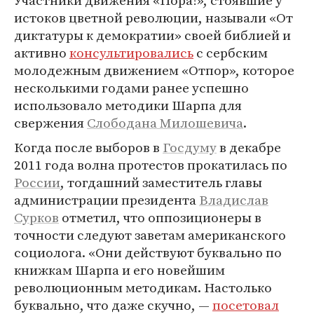
Участники движения «Пора!», стоявшие у
истоков цветной революции, называли «От
диктатуры к демократии» своей библией и
активно
консультировались
с сербским
молодежным движением «Отпор», которое
несколькими годами ранее успешно
использовало методики Шарпа для
свержения
Слободана Милошевича
.
Когда после выборов в
Госдуму
в декабре
2011 года волна протестов прокатилась по
России
, тогдашний заместитель главы
администрации президента
Владислав
Сурков
отметил, что оппозиционеры в
точности следуют заветам американского
социолога. «Они действуют буквально по
книжкам Шарпа и его новейшим
революционным методикам. Настолько
буквально, что даже скучно, —
посетовал