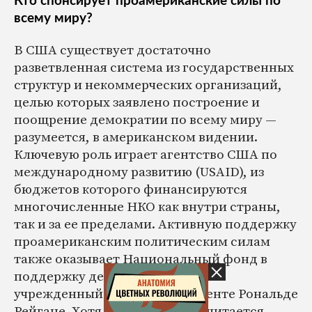
Кто спонсирует проамериканские силы по
всему миру?
В США существует достаточно
разветвленная система из государственных
структур и некоммерческих организаций,
целью которых заявлено построение и
поощрение демократии по всему миру —
разумеется, в американском видении.
Ключевую роль играет агентство США по
международному развитию (USAID), из
бюджетов которого финансируются
многочисленные НКО как внутри страны,
так и за ее пределами. Активную поддержку
проамериканским политическим силам
также оказывает Национальный фонд в
поддержку демократии (NED),
учрежденный еще при президенте Рональде
Рейгане. Хотя на бумаге NED считается