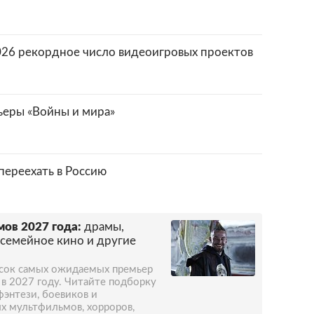
ул свою усадьбу. 20 ноября 1910 года
2026 рекордное число видеоигровых проектов
ьеры «Войны и мира»
 переехать в Россию
ов 2027 года:
драмы,
 семейное кино и другие
исок самых ожидаемых премьер
 в 2027 году. Читайте подборку
фэнтези, боевиков и
х мультфильмов, хорроров,