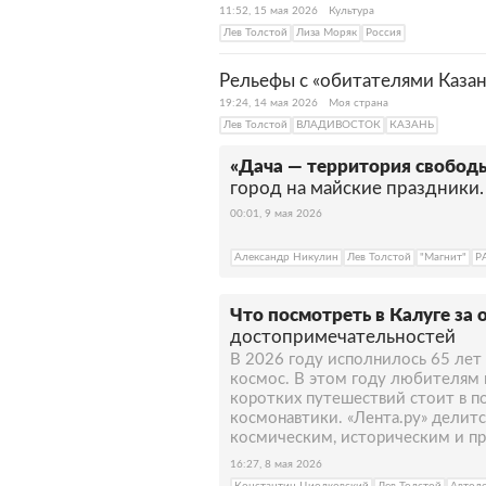
11:52, 15 мая 2026
Культура
Лев Толстой
Лиза Моряк
Россия
Рельефы с «обитателями Казан
19:24, 14 мая 2026
Моя страна
Лев Толстой
ВЛАДИВОСТОК
КАЗАНЬ
«Дача — территория свобод
город на майские праздники.
00:01, 9 мая 2026
Александр Никулин
Лев Толстой
"Магнит"
Р
Что посмотреть в Калуге за 
достопримечательностей
В 2026 году исполнилось 65 лет 
космос. В этом году любителям
коротких путешествий стоит в п
космонавтики. «Лента.ру» делит
космическим, историческим и пр
16:27, 8 мая 2026