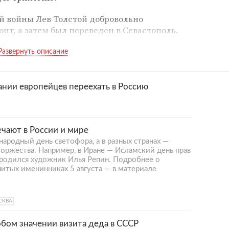
ой войны Лев Толстой добровольно
нт, а затем был переведен в
Севастополь
.
вастопольских рассказах».
кт-Петербурге
, где познакомился с многими
нувшись в Ясную Поляну, он открыл школы
лании европейцев переехать в Россию
аписал один из самых известных своих
рез десять лет вышел в свет роман «Анна
ечают в России и мире
ародный день светофора, а в разных странах —
той написал ряд статей, где высказал свои
оржества. Например, в Иране — Исламский день прав
осуждал насилие, угнетение и
ь родился художник Илья Репин. Подробнее о
нитых именинниках 5 августа — в материале
акие рассказы, как «Записки сумасшедшего»
СКВА
890-х годах Лев Толстой написал свой
ие».
обом значении визита деда в СССР