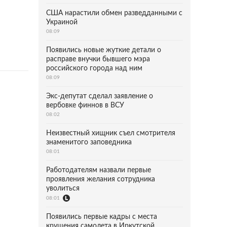
США нарастили обмен разведданными с
Украиной
08:09
Появились новые жуткие детали о
расправе внучки бывшего мэра
российского города над ним
08:09
Экс-депутат сделал заявление о
вербовке финнов в ВСУ
08:02
Неизвестный хищник съел смотрителя
знаменитого заповедника
08:01
Работодателям назвали первые
проявления желания сотрудника
уволиться
08:01
Появились первые кадры с места
крушения самолета в Иркутской