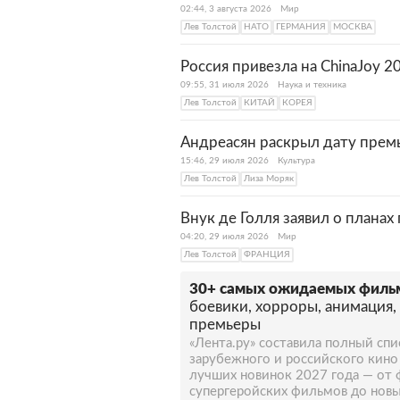
02:44, 3 августа 2026
Мир
В 1910 году Лев Толстой покин
Лев Толстой
НАТО
ГЕРМАНИЯ
МОСКВА
писатель скончался.
Россия привезла на ChinaJoy 
09:55, 31 июля 2026
Наука и техника
Лев Толстой
КИТАЙ
КОРЕЯ
Андреасян раскрыл дату прем
15:46, 29 июля 2026
Культура
Лев Толстой
Лиза Моряк
Внук де Голля заявил о планах
04:20, 29 июля 2026
Мир
Лев Толстой
ФРАНЦИЯ
30+ самых ожидаемых фильм
боевики, хорроры, анимация,
премьеры
«Лента.ру» составила полный сп
зарубежного и российского кино
лучших новинок 2027 года — от 
супергеройских фильмов до новы