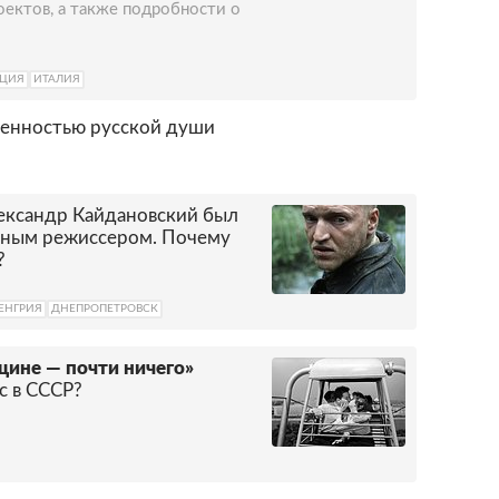
ектов, а также подробности о
ЕЦИЯ
ИТАЛИЯ
бенностью русской души
ександр Кайдановский был
льным режиссером. Почему
?
ЕНГРИЯ
ДНЕПРОПЕТРОВСК
щине — почти ничего»
с в СССР?