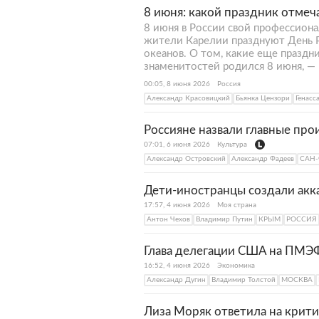
8 июня: какой праздник отмеч
8 июня в России свой профессион
жители Карелии празднуют День Р
океанов. О том, какие еще праздн
знаменитостей родился 8 июня, — 
00:05, 8 июня 2026
Россия
Александр Красовицкий
Бьянка Цензори
Генас
Россияне назвали главные про
07:01, 6 июня 2026
Культура
Александр Островский
Александр Фадеев
САН
Дети-иностранцы создали акка
17:57, 4 июня 2026
Моя страна
Антон Чехов
Владимир Путин
КРЫМ
РОССИЯ
Глава делегации США на ПМЭФ
16:52, 4 июня 2026
Экономика
Александр Дугин
Владимир Толстой
МОСКВА
Лиза Моряк ответила на крити