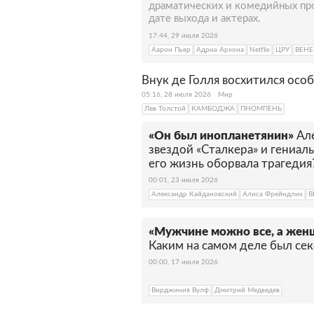
драматических и комедийных про
дате выхода и актерах.
17:44, 29 июля 2026
Аарон Пьер
Адриа Архона
Netflix
ЦРУ
ВЕН
Внук де Голля восхитился осо
05:16, 28 июля 2026
Мир
Лев Толстой
КАМБОДЖА
ПНОМПЕНЬ
«Он был инопланетянин»
Ал
звездой «Сталкера» и гениа
его жизнь оборвала трагедия
00:01, 23 июля 2026
Александр Кайдановский
Алиса Фрейндлих
В
«Мужчине можно все, а жен
Каким на самом деле был сек
00:00, 17 июля 2026
Вирджиния Вулф
Дмитрий Медведев