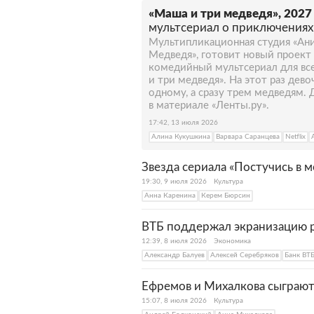
«Маша и три медведя», 2027 
мультсериал о приключениях
Мультипликационная студия «Ани
Медведя», готовит новый проект
комедийный мультсериал для вс
и три медведя». На этот раз дев
одному, а сразу трем медведям.
в материале «Ленты.ру».
17:42, 13 июля 2026
Алина Кукушкина
Варвара Саранцева
Netflix
Звезда сериала «Постучись в 
19:30, 9 июля 2026
Культура
Анна Каренина
Керем Бюрсин
ВТБ поддержал экранизацию р
12:39, 8 июля 2026
Экономика
Александр Балуев
Алексей Серебряков
Банк ВТ
Ефремов и Михалкова сыграют
15:07, 8 июля 2026
Культура