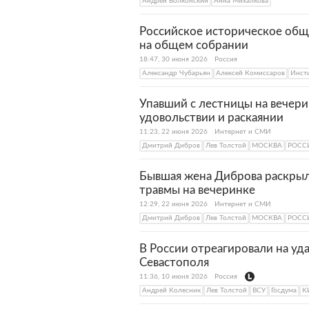
Андрей Болконский
Анна Михалкова
Российское историческое общ
на общем собрании
18:47, 30 июня 2026
Россия
Александр Чубарьян
Алексей Комиссаров
Инсти
Упавший с лестницы на вечери
удовольствии и раскаянии
11:23, 22 июня 2026
Интернет и СМИ
Дмитрий Дибров
Лев Толстой
МОСКВА
РОСС
Бывшая жена Диброва раскрыл
травмы на вечеринке
12:29, 22 июня 2026
Интернет и СМИ
Дмитрий Дибров
Лев Толстой
МОСКВА
РОСС
В России отреагировали на уд
Севастополя
11:36, 10 июня 2026
Россия
Андрей Колесник
Лев Толстой
ВСУ
Госдума
К