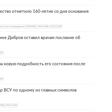
ество отметило 160-летие со дня основания
тут востоковедения
МГИМО
МОСКВА
РОССИЯ
нке Дибров оставил врачам послание об
ИЯ
а новую подробность его состояния после
ИЯ
ар ВСУ по одному из главных символов
ИЕВ
РОССИЯ