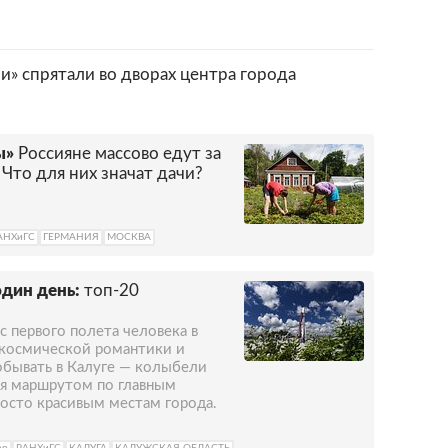
и» спрятали во дворах центра города
ы»
Россияне массово едут за
 Что для них значат дачи?
АНХиГС
ГЕРМАНИЯ
МОСКВА
один день:
топ-20
с первого полета человека в
 космической романтики и
обывать в Калуге — колыбели
ся маршрутом по главным
осто красивым местам города.