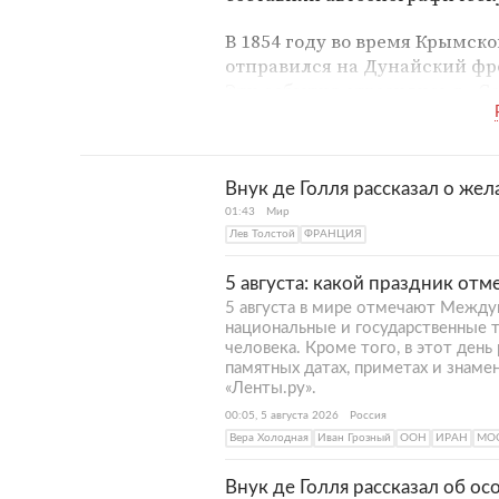
В 1854 году во время Крымск
отправился на Дунайский фро
Эти события отразились в «Се
После Лев Толстой жил в
Сан
известными писателями. Вер
для крестьянских детей.
Внук де Голля рассказал о же
01:43
Мир
В 1860-х годах Лев Толстой н
Лев Толстой
ФРАНЦИЯ
романов — «Война и мир». Че
Каренина».
5 августа: какой праздник отм
5 августа в мире отмечают Междун
В 1870-1880-х годах Лев Толс
национальные и государственные т
философские идеи. В них он 
человека. Кроме того, в этот ден
памятных датах, приметах и знаме
несправедливость в мире.
«Ленты.ру».
00:05, 5 августа 2026
Россия
Также в этот период вышли т
Вера Холодная
Иван Грозный
ООН
ИРАН
МО
и «Смерть Ивана Ильича». В 1
последний роман «Воскресен
Внук де Голля рассказал об ос