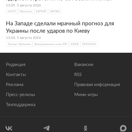
13:09, 5 августа 2026
НАТО
Пентагон
КИТАЙ
ЛИТВА
На Западе сделали мрачный прогноз для
Украины после ударов по Киеву
13:04, 5 августа 2026
Туомас Малинен
Вооруженные силы РФ
КИЕВ
УКРАИНА
Редакция
Вакансии
Контакты
RSS
Реклама
Правовая информация
Пресс-релизы
Мини-игры
Техподдержка