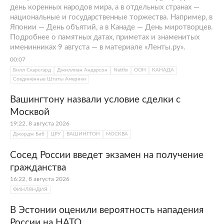
Саули Ниинистё, премьер-министр — Санна
день коренных народов мира, а в отдельных странах —
Марин. Законодательную власть
национальные и государственные торжества. Например, в
Японии — День объятий, а в Канаде — День миротворцев.
осуществляет однопалатный парламент —
Подробнее о памятных датах, приметах и знаменитых
Эдускунта.
именинниках 9 августа — в материале «Ленты.ру».
С началом специальной военной операции
00:07
России на
Украине
президент Саули
Билл Скарсгард
Джиллиан Андерсон
Netflix
ООН
КАНАДА
Соединённые Штаты Америки
Ниинистё осудил Россию и призвал
прекратить боевые действия. В 2022 году
Вашингтону назвали условие сделки с
Финляндию была включена Россией в
Москвой
перечень недружественных стран. На фоне
19:22, 8 августа 2026
боевых действий на Украине Финляндия
Джордж Биб
ЦРУ
ВАШИНГТОН
МОСКВА
подала заявку на вступление в
НАТО
.
Сосед России введет экзамен на получение
Однако
Турция
не поддержала
кандидатуру
гражданства
Хельсинки: по мнению
Анкары
, чтобы
16:22, 8 августа 2026
вступить в НАТО, Финляндия должна
ФИНЛЯНДИЯ
прекратить поддержку запрещенной в
Турции
Курдской рабочей партии
и
В Эстонии оценили вероятность нападения
связанных с ней структур. В сентябре 2022-
России на НАТО