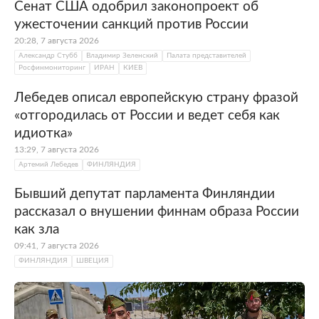
Сенат США одобрил законопроект об
ужесточении санкций против России
20:28, 7 августа 2026
Александр Стубб
Владимир Зеленский
Палата представителей
Росфинмониторинг
ИРАН
КИЕВ
Лебедев описал европейскую страну фразой
«отгородилась от России и ведет себя как
идиотка»
13:29, 7 августа 2026
Артемий Лебедев
ФИНЛЯНДИЯ
Бывший депутат парламента Финляндии
рассказал о внушении финнам образа России
как зла
09:41, 7 августа 2026
ФИНЛЯНДИЯ
ШВЕЦИЯ