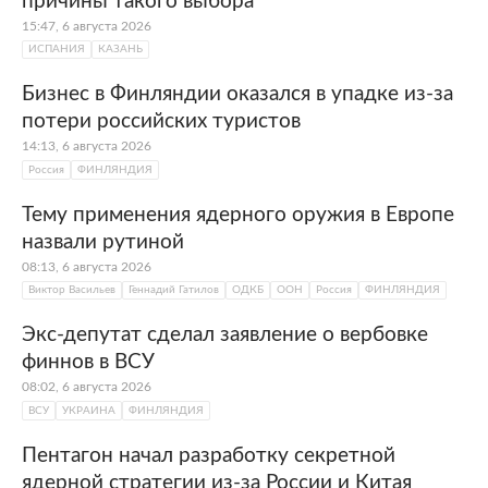
причины такого выбора
15:47, 6 августа 2026
ИСПАНИЯ
КАЗАНЬ
Бизнес в Финляндии оказался в упадке из-за
потери российских туристов
14:13, 6 августа 2026
Россия
ФИНЛЯНДИЯ
Тему применения ядерного оружия в Европе
назвали рутиной
08:13, 6 августа 2026
Виктор Васильев
Геннадий Гатилов
ОДКБ
ООН
Россия
ФИНЛЯНДИЯ
Экс-депутат сделал заявление о вербовке
финнов в ВСУ
08:02, 6 августа 2026
ВСУ
УКРАИНА
ФИНЛЯНДИЯ
Пентагон начал разработку секретной
ядерной стратегии из-за России и Китая