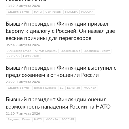
го финские власти
закрыли
границу с
13:12, 8 августа 2026
Россией. Запрет на въезд распространяется
Владимир Путин
НАТО
СВР России
МОСКВА
РОССИЯ
на туристов и транзитных
Бывший президент Финляндии призвал
путешественников.
Европу к диалогу с Россией. Он назвал две
веские причины для переговоров
06:54, 8 августа 2026
Александр Стубб
Ангела Меркель
Еврокомиссия
Европейский совет
АЛЯСКА
ГЕРМАНИЯ
Бывший президент Финляндии выступил с
предложением в отношении России
23:22, 7 августа 2026
Владимир Путин
Герхард Шредер
ЕС
БЕЛЬГИЯ
МОСКВА
Бывший президент Финляндии оценил
возможность нападения России на НАТО
21:10, 7 августа 2026
Владимир Путин
НАТО
МОСКВА
РОССИЯ