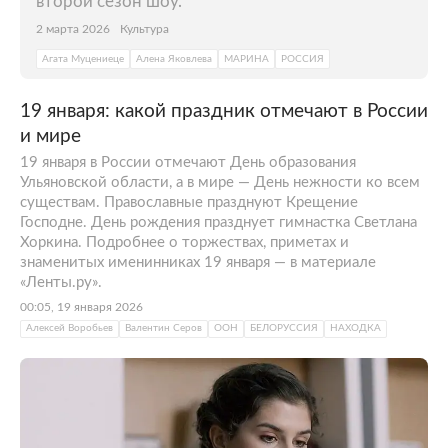
второй сезон шоу.
2 марта 2026
Культура
Агата Муцениеце
Алена Яковлева
МАРИНА
РОССИЯ
19 января: какой праздник отмечают в России
и мире
19 января в России отмечают День образования
Ульяновской области, а в мире — День нежности ко всем
существам. Православные празднуют Крещение
Господне. День рождения празднует гимнастка Светлана
Хоркина. Подробнее о торжествах, приметах и
знаменитых именинниках 19 января — в материале
«Ленты.ру».
00:05, 19 января 2026
Алексей Воробьев
Валентин Серов
ООН
БЕЛОРУССИЯ
НАХОДКА