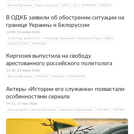
Виктор Васильев
Мария Захарова
ЕАЭС
ЕС
АРМЕНИЯ
ЕРЕВАН
В ОДКБ заявили об обострении ситуации на
границе Украины и Белоруссии
12:04, 24 июня 2026
Александр Дубинский
Александр Лукашенко
Верховная Рада
ОДКБ
БЕЛОРУССИЯ
УКРАИНА
Киргизия выпустила на свободу
арестованного российского политолога
11:26, 23 июня 2026
Виктор Васильев
ГКНБ КР
БИШКЕК
КИРГИЗИЯ
Актеры «Истории его служанки» похвастали
особенностями сериала
14:51, 27 мая 2026
Анна Аверина
Виктор Васильев
Аэропорт Шереметьево
ИТАЛИЯ
МИЛАН