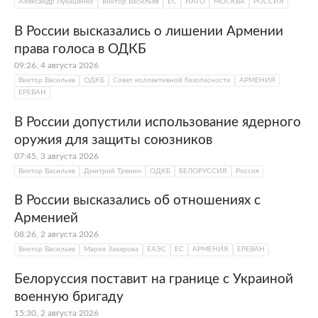
Александр Лукашенко
Виктор Васильев
ЕС
НАТО
МОСКВА
РОССИЯ
В России высказались о лишении Армении
права голоса в ОДКБ
09:26, 4 августа 2026
Виктор Васильев
ОДКБ
Совет коллективной безопасности
АРМЕНИЯ
ЕРЕВАН
В России допустили использование ядерного
оружия для защиты союзников
07:45, 3 августа 2026
Виктор Васильев
Дмитрий Тренин
ОДКБ
БЕЛОРУССИЯ
Россия
В России высказались об отношениях с
Арменией
08:26, 2 августа 2026
Виктор Васильев
Мария Захарова
ЕАЭС
ЕС
АРМЕНИЯ
ЕРЕВАН
Белоруссия поставит на границе с Украиной
военную бригаду
15:30, 2 августа 2026