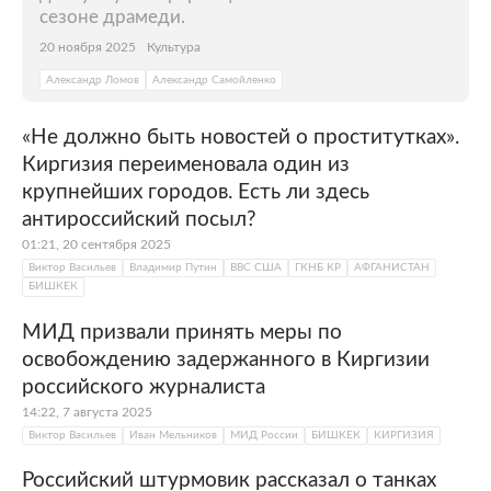
сезоне драмеди.
20 ноября 2025
Культура
Александр Ломов
Александр Самойленко
«Не должно быть новостей о проститутках».
Киргизия переименовала один из
крупнейших городов. Есть ли здесь
антироссийский посыл?
01:21, 20 сентября 2025
Виктор Васильев
Владимир Путин
ВВС США
ГКНБ КР
АФГАНИСТАН
БИШКЕК
МИД призвали принять меры по
освобождению задержанного в Киргизии
российского журналиста
14:22, 7 августа 2025
Виктор Васильев
Иван Мельников
МИД России
БИШКЕК
КИРГИЗИЯ
Российский штурмовик рассказал о танках