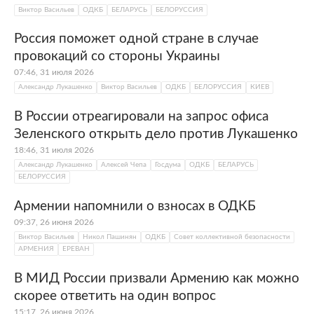
Виктор Васильев
ОДКБ
БЕЛАРУСЬ
БЕЛОРУССИЯ
Россия поможет одной стране в случае
провокаций со стороны Украины
07:46, 31 июля 2026
Александр Лукашенко
Виктор Васильев
ОДКБ
БЕЛОРУССИЯ
КИЕВ
В России отреагировали на запрос офиса
Зеленского открыть дело против Лукашенко
18:46, 31 июля 2026
Александр Лукашенко
Алексей Чепа
Госдума
ОДКБ
БЕЛАРУСЬ
БЕЛОРУССИЯ
Армении напомнили о взносах в ОДКБ
09:37, 26 июня 2026
Виктор Васильев
Никол Пашинян
ОДКБ
Совет коллективной безопасности
АРМЕНИЯ
ЕРЕВАН
В МИД России призвали Армению как можно
скорее ответить на один вопрос
15:17, 26 июня 2026