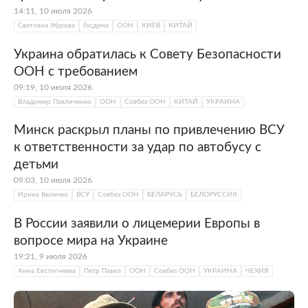
14:11, 10 июля 2026
Светлана Журова
Госдума
ООН
КИЕВ
КИТАЙ
Украина обратилась к Совету Безопасности
ООН с требованием
09:19, 10 июля 2026
Владимир Павличенко
ООН
Совбез ООН
КИТАЙ
УКРАИНА
Минск раскрыл планы по привлечению ВСУ
к ответственности за удар по автобусу с
детьми
09:03, 10 июля 2026
Ирина Величко
ВСУ
Совбез ООН
БЕЛАРУСЬ
БЕЛОРУССИЯ
В России заявили о лицемерии Европы в
вопросе мира на Украине
19:21, 9 июля 2026
Анна Евстигнеева
Петр Павел
ООН
Совбез ООН
УКРАИНА
ЧЕХИЯ