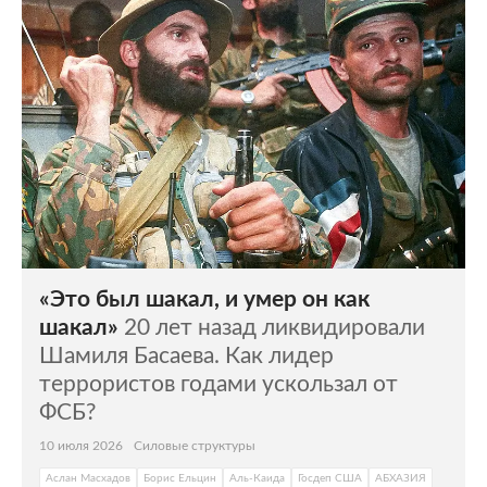
«Это был шакал, и умер он как
шакал»
20 лет назад ликвидировали
Шамиля Басаева. Как лидер
террористов годами ускользал от
ФСБ?
10 июля 2026
Силовые структуры
Аслан Масхадов
Борис Ельцин
Аль-Каида
Госдеп США
АБХАЗИЯ