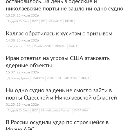
остановилось. За день в одесские и
николаевские порты не зашло ни одно судно
13:28, 23 июля 2026
Андрей Сибига
ВСУ
ЕС
ИЗМАИЛ
КИЕВ
Каллас обратилась к хуситам с призывом
14:38, 23 июля 2026
Кая Каллас
ЕС
Совбез ООН
ЙЕМЕН
САНА
Иран ответил на угрозы США атаковать
ядерные объекты
15:07, 22 июля 2026
Дональд Трамп
МАГАТЭ
ООН
ВАШИНГТОН
ИРАН
Ни одно судно за день не смогло зайти в
порты Одесской и Николаевской областей
01:25, 23 июля 2026
Андрей Сибига
ВСУ
Минобороны России
УКРАИНА
В России осудили удар по строящейся в
Иране АЭС