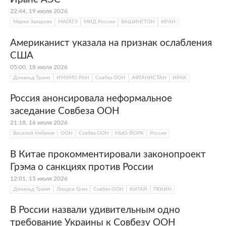
22:44, 19 июля 2026
Мария Захарова
МАГАТЭ
МИД России
ВАШИНГТОН
ИРАН
Американист указала на признак ослабления
США
05:00, 18 июля 2026
Дональд Трамп
ИМЭМО РАН
Совбез ООН
АФГАНИСТАН
ИРАК
Россия анонсировала неформальное
заседание Совбеза ООН
21:18, 16 июля 2026
Василий Небензя
ООН
Совбез ООН
НЬЮ-ЙОРК
Россия
В Китае прокомментировали законопроект
Грэма о санкциях против России
12:01, 15 июля 2026
Дональд Трамп
Линдси Грэм
Совбез ООН
КИТАЙ
ПЕКИН
В России назвали удивительным одно
требование Украины к Совбезу ООН