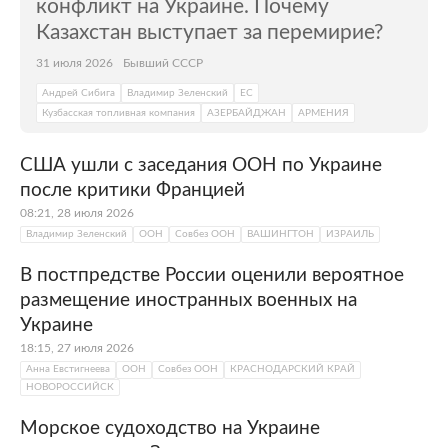
конфликт на Украине. Почему
Казахстан выступает за перемирие?
31 июля 2026
Бывший СССР
Андрей Сибига
Владимир Зеленский
ЕС
Кузбасская топливная компания
АЗЕРБАЙДЖАН
АРМЕНИЯ
США ушли с заседания ООН по Украине
после критики Францией
08:21, 28 июля 2026
Владимир Зеленский
ООН
Совбез ООН
ВАШИНГТОН
ИЗРАИЛЬ
В постпредстве России оценили вероятное
размещение иностранных военных на
Украине
18:15, 27 июля 2026
Анна Евстигнеева
ООН
Совбез ООН
КРАСНОДАРСКИЙ КРАЙ
НОВОРОССИЙСК
Морское судоходство на Украине