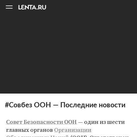
11
A
#Совбез ООН — Последние новости
— один из шести
Совет Безопасности ООН
главных органов
Организации