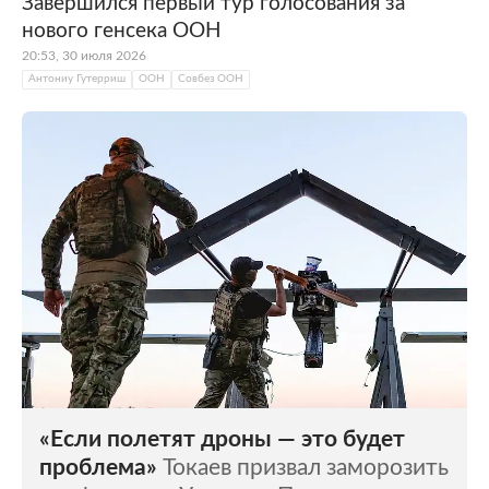
Завершился первый тур голосования за
Постоянные члены имеют право вето.
нового генсека ООН
20:53, 30 июля 2026
Антониу Гутерриш
ООН
Совбез ООН
«Если полетят дроны — это будет
проблема»
Токаев призвал заморозить