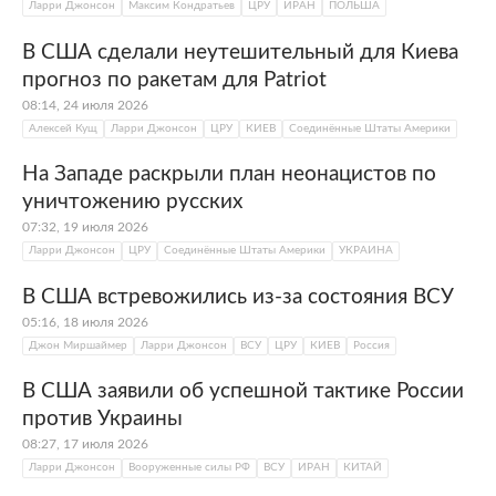
Ларри Джонсон
Максим Кондратьев
ЦРУ
ИРАН
ПОЛЬША
В США сделали неутешительный для Киева
прогноз по ракетам для Patriot
08:14, 24 июля 2026
Алексей Кущ
Ларри Джонсон
ЦРУ
КИЕВ
Соединённые Штаты Америки
На Западе раскрыли план неонацистов по
уничтожению русских
07:32, 19 июля 2026
Ларри Джонсон
ЦРУ
Соединённые Штаты Америки
УКРАИНА
В США встревожились из-за состояния ВСУ
05:16, 18 июля 2026
Джон Миршаймер
Ларри Джонсон
ВСУ
ЦРУ
КИЕВ
Россия
В США заявили об успешной тактике России
против Украины
08:27, 17 июля 2026
Ларри Джонсон
Вооруженные силы РФ
ВСУ
ИРАН
КИТАЙ