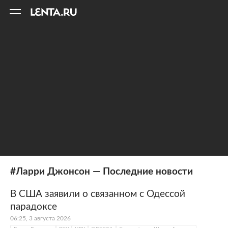
11
A
#Ларри Джонсон — Последние новости
В США заявили о связанном с Одессой
парадоксе
06:25, 3 августа 2026