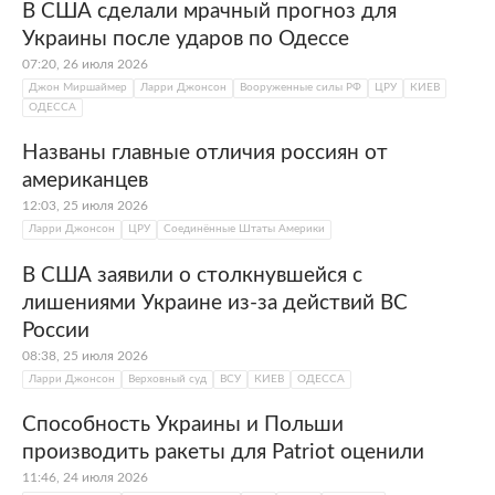
В США сделали мрачный прогноз для
Украины после ударов по Одессе
07:20, 26 июля 2026
Джон Миршаймер
Ларри Джонсон
Вооруженные силы РФ
ЦРУ
КИЕВ
ОДЕССА
Названы главные отличия россиян от
американцев
12:03, 25 июля 2026
Ларри Джонсон
ЦРУ
Соединённые Штаты Америки
В США заявили о столкнувшейся с
лишениями Украине из-за действий ВС
России
08:38, 25 июля 2026
Ларри Джонсон
Верховный суд
ВСУ
КИЕВ
ОДЕССА
Способность Украины и Польши
производить ракеты для Patriot оценили
11:46, 24 июля 2026