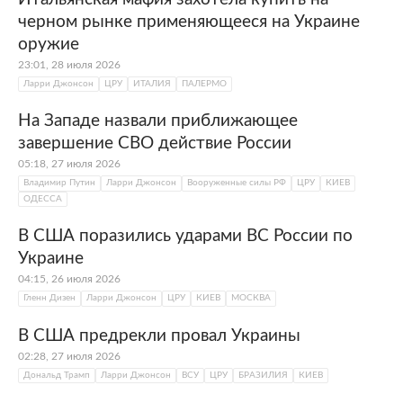
черном рынке применяющееся на Украине
оружие
23:01, 28 июля 2026
Ларри Джонсон
ЦРУ
ИТАЛИЯ
ПАЛЕРМО
На Западе назвали приближающее
завершение СВО действие России
05:18, 27 июля 2026
Владимир Путин
Ларри Джонсон
Вооруженные силы РФ
ЦРУ
КИЕВ
ОДЕССА
В США поразились ударами ВС России по
Украине
04:15, 26 июля 2026
Гленн Дизен
Ларри Джонсон
ЦРУ
КИЕВ
МОСКВА
В США предрекли провал Украины
02:28, 27 июля 2026
Дональд Трамп
Ларри Джонсон
ВСУ
ЦРУ
БРАЗИЛИЯ
КИЕВ