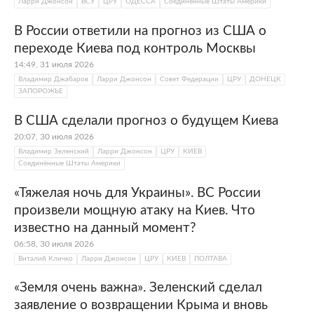
Ларри Джонсон
ВСУ
ЦРУ
ОДЕССА
Соединённые Штаты Америки
В России ответили на прогноз из США о
переходе Киева под контроль Москвы
14:49, 31 июля 2026
Владимир Джабаров
Ларри Джонсон
Совет Федерации
ЦРУ
ДОНЕЦК
ЗАПОРОЖЬЕ
В США сделали прогноз о будущем Киева
20:07, 30 июля 2026
Владимир Зеленский
Ларри Джонсон
ЦРУ
КИЕВ
Соединённые Штаты Америки
«Тяжелая ночь для Украины». ВС России
произвели мощную атаку на Киев. Что
известно на данный момент?
06:58, 30 июля 2026
Виталий Кличко
Ларри Джонсон
ЦРУ
КИЕВ
ПОЛТАВА
«Земля очень важна». Зеленский сделал
заявление о возвращении Крыма и вновь