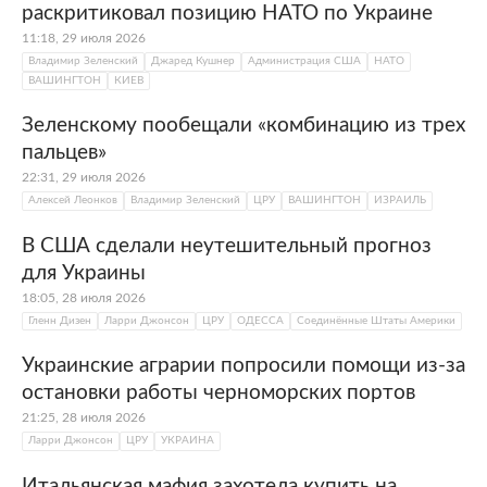
раскритиковал позицию НАТО по Украине
11:18, 29 июля 2026
Владимир Зеленский
Джаред Кушнер
Администрация США
НАТО
ВАШИНГТОН
КИЕВ
Зеленскому пообещали «комбинацию из трех
пальцев»
22:31, 29 июля 2026
Алексей Леонков
Владимир Зеленский
ЦРУ
ВАШИНГТОН
ИЗРАИЛЬ
В США сделали неутешительный прогноз
для Украины
18:05, 28 июля 2026
Гленн Дизен
Ларри Джонсон
ЦРУ
ОДЕССА
Соединённые Штаты Америки
Украинские аграрии попросили помощи из-за
остановки работы черноморских портов
21:25, 28 июля 2026
Ларри Джонсон
ЦРУ
УКРАИНА
Итальянская мафия захотела купить на