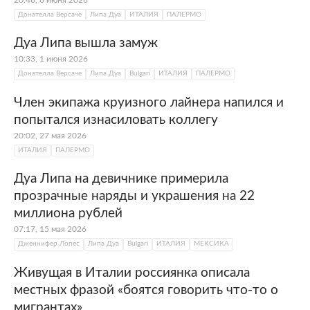
Донателла Версаче
Липа Дуа
ИТАЛИЯ
ПАЛЕРМО
Дуа Липа вышла замуж
10:33, 1 июня 2026
Донателла Версаче
Липа Дуа
Bulgari
ИТАЛИЯ
ПАЛЕРМО
Член экипажа круизного лайнера напился и
попытался изнасиловать коллегу
20:02, 27 мая 2026
ИТАЛИЯ
ПАЛЕРМО
Дуа Липа на девичнике примерила
прозрачные наряды и украшения на 22
миллиона рублей
07:17, 15 мая 2026
Дженнифер Лопес
Липа Дуа
Bulgari
ИТАЛИЯ
МЕКСИКА
Живущая в Италии россиянка описала
местных фразой «боятся говорить что-то о
мигрантах»