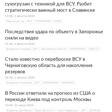
сухогрузам с техникой для ВСУ. Разбит
стратегически важный мост в Славянске
15:08, 3 августа 2026
Верховный суд
ВСУ
ЗАПОРОЖЬЕ
КИЕВ
Последствия удара по объекту в Запорожье
сняли на видео
01:46, 3 августа 2026
Владимир Соловьев
ВСУ
Минобороны России
ЗАПОРОЖЬЕ
ОДЕССА
Стало известно о переброске ВСУ в
Черниговскую область для накопления
резервов
06:56, 1 августа 2026
Владимир Зеленский
ВСУ
ЗАПОРОЖЬЕ
УКРАИНА
В России ответили на прогноз из США о
переходе Киева под контроль Москвы
14:49, 31 июля 2026
Владимир Джабаров
Ларри Джонсон
Совет Федерации
ЦРУ
ДОНЕЦК