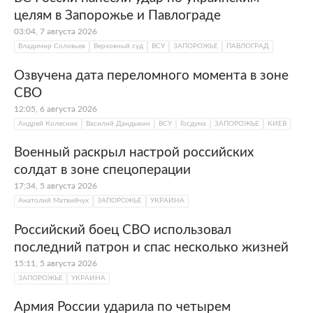
целям в Запорожье и Павлограде
03:04, 7 августа 2026
Владимир Соловьев
Верховный суд
ВСУ
ЗАПОРОЖЬЕ
ПАВЛОГРАД
Озвучена дата переломного момента в зоне
СВО
12:05, 6 августа 2026
Андрей Колесник
Василий Дандыкин
ВСУ
Госдума
ЗАПОРОЖЬЕ
КИЕВ
Военный раскрыл настрой российских
солдат в зоне спецоперации
17:34, 5 августа 2026
Анатолий Матвийчук
ЗАПОРОЖЬЕ
УКРАИНА
Российский боец СВО использовал
последний патрон и спас несколько жизней
15:11, 5 августа 2026
ЗАПОРОЖЬЕ
УКРАИНА
Армия России ударила по четырем