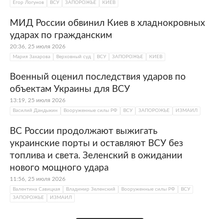
Егор Логунов
ВСУ
ЗАПОРОЖЬЕ
КИЕВ
МИД России обвинил Киев в хладнокровных
ударах по гражданским
20:36, 25 июля 2026
Мария Захарова
Верховный суд
ВСУ
ЗАПОРОЖЬЕ
КИЕВ
Военный оценил последствия ударов по
объектам Украины для ВСУ
13:19, 25 июля 2026
Василий Дандыкин
Вооруженные силы РФ
ВСУ
ЗАПОРОЖЬЕ
ИЗМАИЛ
ВС России продолжают выжигать
украинские порты и оставляют ВСУ без
топлива и света. Зеленский в ожидании
нового мощного удара
11:56, 25 июля 2026
Валентина Савицкая
Владимир Зеленский
Вооруженные силы РФ
ВСУ
ЗАПОРОЖЬЕ
ИЗМАИЛ