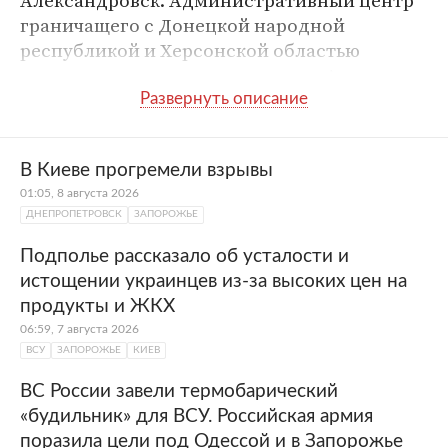
Александровск. Административный центр
граничащего с Донецкой народной
республикой и Херсонской областью
степного региона, выходящего к Азовскому
морю.
Территория современной Запорожской
области входила в состав Новороссийской,
В Киеве прогремели взрывы
а позже — Екатеринославской и
01:05, 8 августа 2026
Таврической губерний, затем — в состав
ДНЕПРОПЕТРОВСК
ЗАПОРОЖЬЕ
Украинской ССР и
Украины
. В 2022 году на
Подполье рассказало об усталости и
территории Запорожской области прошел
истощении украинцев из-за высоких цен на
референдум о присоединении к
России
.
продукты и ЖКХ
Неподалеку от Запорожья находятся такие
06:59, 7 августа 2026
крупные энергетические объекты как
ВСУ
ЗАПОРОЖЬЕ
КИЕВ
крупнейшая в Европе Запорожская АЭС и
ДнепроГЭС.
ВС России завели термобарический
«будильник» для ВСУ. Российская армия
поразила цели под Одессой и в Запорожье