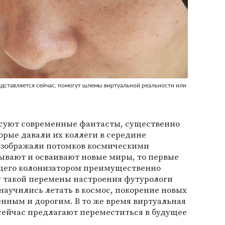
едставляется сейчас, помогут шлемы виртуальной реальности или
исуют современные фантасты, существенно
торые давали их коллеги в середине
 изображали потомков космическими
тывают и осваивают новые миры, то первые
щего колонизатором преимущественно
 такой перемены настроения футурологи
 научились летать в космос, покорение новых
нным и дорогим. В то же время виртуальная
сейчас предлагают переместиться в будущее