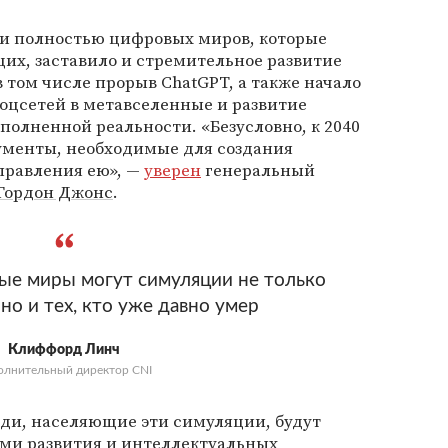
ии полностью цифровых миров, которые
их, заставило и стремительное развитие
в том числе прорыв ChatGPT, а также начало
оцсетей в метавселенные и развитие
полненной реальности. «Безусловно, к 2040
рументы, необходимые для создания
правления ею», —
уверен
генеральный
Гордон Джонс
.
ые миры могут симуляции не только
но и тех, кто уже давно умер
Клиффорд Линч
олнительный директор CNI
и, населяющие эти симуляции, будут
ми развития и интеллектуальных