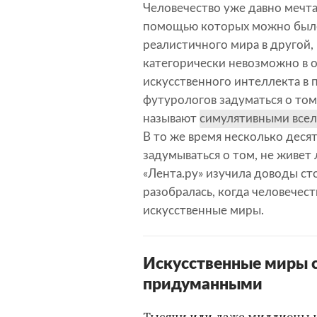
Человечество уже давно мечта
помощью которых можно было
реалистичного мира в другой, 
категорически невозможно в 
искусственного интеллекта в 
футурологов задуматься о том
называют
симулятивными все
В то же время несколько деся
задумываться о том, не живет 
«Лента.ру» изучила доводы ст
разобралась, когда человечес
искусственные миры.
Искусственные миры 
придуманными
Тысячи или даже миллионы 