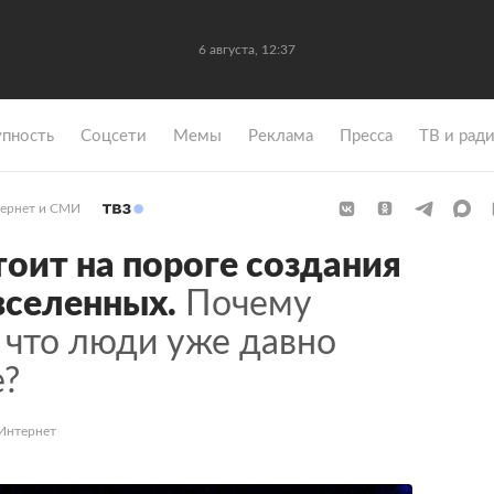
6 августа, 12:37
упность
Coцсети
Мемы
Реклама
Пресса
ТВ и рад
ернет и СМИ
тоит на пороге создания
вселенных.
Почему
 что люди уже давно
е?
«Интернет