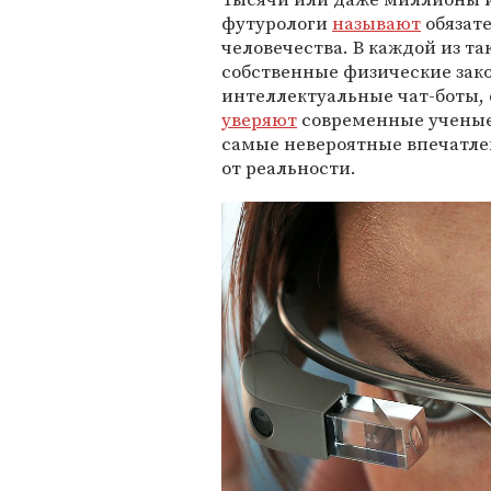
футурологи
называют
обязат
человечества. В каждой из т
собственные физические зако
интеллектуальные чат-боты, 
уверяют
современные ученые,
самые невероятные впечатле
от реальности.