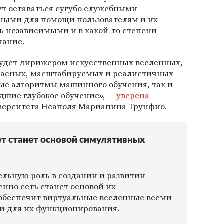
ут оставаться сугубо служебными
ными для помощи пользователям и их
ть независимыми и в какой-то степени
нание.
удет дирижером искусственных вселенных,
опасных, масштабируемых и реалистичных
ые алгоритмы машинного обучения, так и
дшие глубокое обучение», —
уверена
верситета
Неаполя
Мариапина Трунфио.
т станет основой симулятивных
ельную роль в создании и развитии
нно сеть станет основой их
 обеспечит виртуальные вселенные всеми
и для их функционирования.