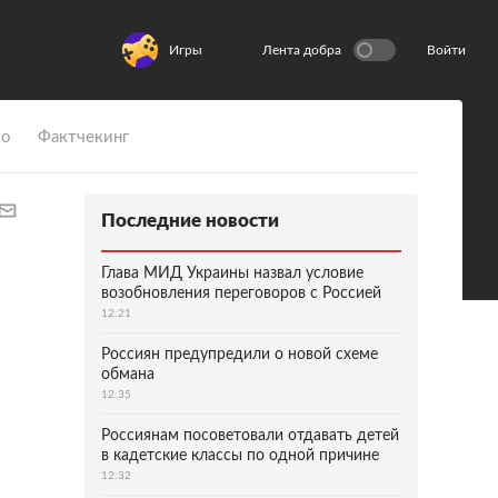
Игры
Лента добра
Войти
ио
Фактчекинг
Последние новости
Глава МИД Украины назвал условие
возобновления переговоров с Россией
12:21
Россиян предупредили о новой схеме
обмана
12:35
Россиянам посоветовали отдавать детей
в кадетские классы по одной причине
12:32