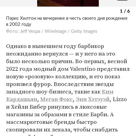
1 / 6
Пэрис Хилтон на вечеринке в честь своего дня рождения
в 2002 году
Фото: Jeff Vespa / WireImage / Getty Images
Однако в нынешнем году барбикор
неожиданно вернулся — и у него на это
было несколько причин. Во-первых, весной
2022 года модный дом Valentino представил
новую «розовую» коллекцию, и его показ
произвел фурор. Впоследствии звезды
западного шоу-бизнеса, такие как
Ким
Кардашьян
,
Меган Фокс
,
Энн Хэтэуэй
, Lizzo
и Хейли Бибер ринулись в люксовые
магазины за образами в стиле Барби. А
массмаркетовые бренды быстро
скопировали их лекала, чтобы снабдить