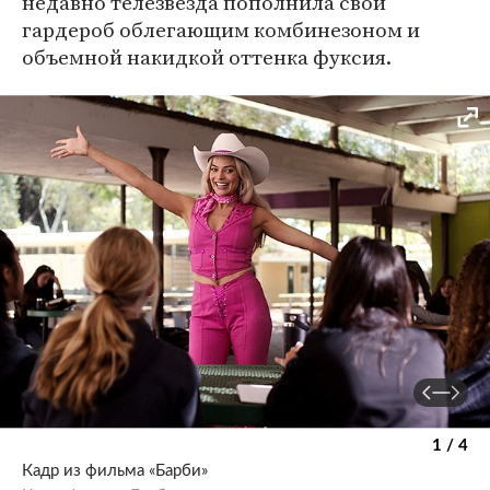
недавно телезвезда пополнила свой
гардероб облегающим комбинезоном и
объемной накидкой оттенка фуксия.
1 / 4
Кадр из фильма «Барби»