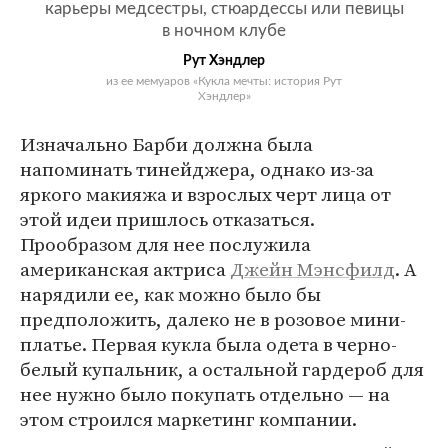
карьеры медсестры, стюардессы или певицы
в ночном клубе
Рут Хэндлер
из ее мемуаров «Кукла мечты: история Рут
Хэндлер»
Изначально Барби должна была
напоминать тинейджера, однако из-за
яркого макияжа и взрослых черт лица от
этой идеи пришлось отказаться.
Прообразом для нее послужила
американская актриса
Джейн Мэнсфилд
. А
нарядили ее, как можно было бы
предположить, далеко не в розовое мини-
платье. Первая кукла была одета в черно-
белый купальник, а остальной гардероб для
нее нужно было покупать отдельно — на
этом строился маркетинг компании.