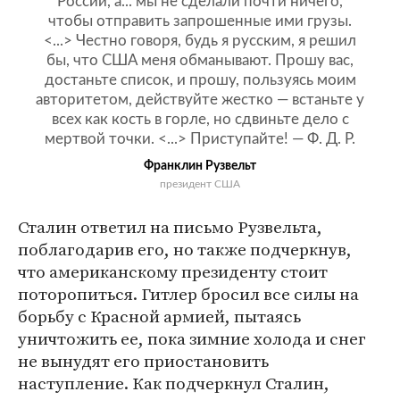
России, а... мы не сделали почти ничего,
чтобы отправить запрошенные ими грузы.
<...> Честно говоря, будь я русским, я решил
бы, что США меня обманывают. Прошу вас,
достаньте список, и прошу, пользуясь моим
авторитетом, действуйте жестко — встаньте у
всех как кость в горле, но сдвиньте дело с
мертвой точки. <...> Приступайте! — Ф. Д. Р.
Франклин Рузвельт
президент США
Сталин ответил на письмо Рузвельта,
поблагодарив его, но также подчеркнув,
что американскому президенту стоит
поторопиться. Гитлер бросил все силы на
борьбу с Красной армией, пытаясь
уничтожить ее, пока зимние холода и снег
не вынудят его приостановить
наступление. Как подчеркнул Сталин,