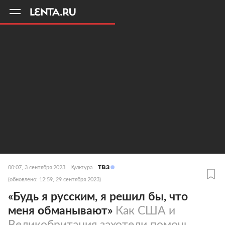
11
A
00:07, 3 сентября 2023
Культура
(обновлено: 12:59, 29 сентября 2023)
«Будь я русским, я решил бы, что
меня обманывают»
Как США и
Великобритания захотели помочь