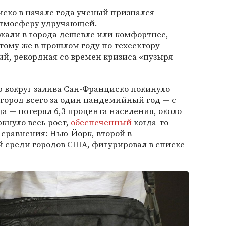
иско в начале года ученый признался
атмосферу удручающей.
жали в города дешевле или комфортнее,
 тому же в прошлом году по техсектору
й, рекордная со времен кризиса «пузыря
ю вокруг залива Сан-Франциско покинуло
 город всего за один пандемийный год — с
да — потерял 6,3 процента населения, около
ркнуло весь рост,
обеспеченный
когда-то
сравнения: Нью-Йорк, второй в
й среди городов США, фигурировал в списке