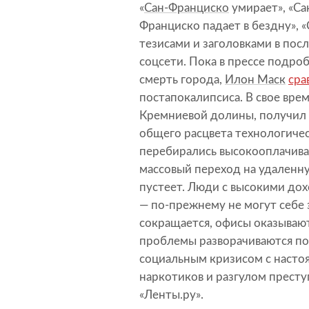
«
Сан-Франциско
умирает», «Са
Франциско падает в бездну», 
тезисами и заголовками в по
соцсети. Пока в прессе подро
смерть города,
Илон Маск
сра
постапокалипсиса. В свое вре
Кремниевой долины, получил 
общего расцвета технологичес
перебирались высокооплачива
массовый переход на удаленну
пустеет. Люди с высокими дох
— по-прежнему не могут себе 
сокращается, офисы оказывают
проблемы разворачиваются по 
социальным кризисом с насто
наркотиков и разгулом престу
«Ленты.ру».