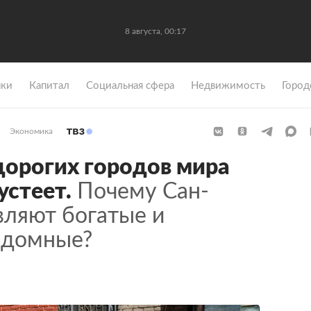
8 августа, 00:17
ки
Капитал
Социальная сфера
Недвижимость
Город
Экономика
дорогих городов мира
устеет.
Почему Сан-
вляют богатые и
здомные?