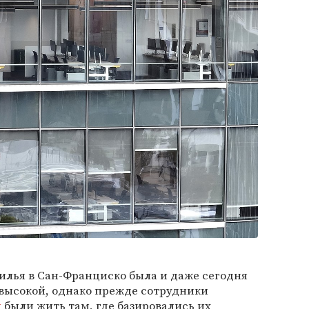
илья в Сан-Франциско была и даже сегодня
 высокой, однако прежде сотрудники
ы
были жить там, где базировались их