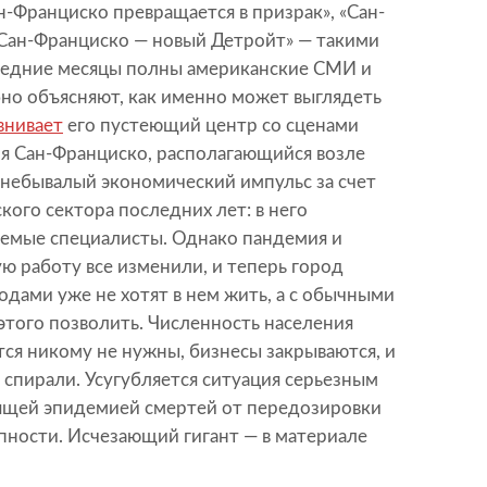
н-Франциско превращается в призрак», «Сан-
«Сан-Франциско — новый Детройт» — такими
следние месяцы полны американские СМИ и
бно объясняют, как именно может выглядеть
внивает
его пустеющий центр со сценами
мя Сан-Франциско, располагающийся возле
небывалый экономический импульс за счет
кого сектора последних лет: в него
емые специалисты. Однако пандемия и
ю работу все изменили, и теперь город
одами уже не хотят в нем жить, а с обычными
этого позволить. Численность населения
ся никому не нужны, бизнесы закрываются, и
спирали. Усугубляется ситуация серьезным
ящей эпидемией смертей от передозировки
пности. Исчезающий гигант — в материале