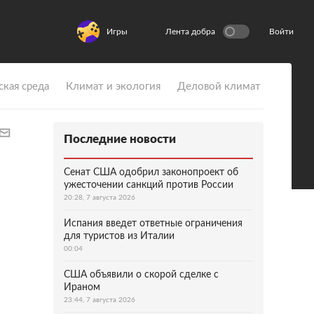
Игры
Лента добра
Войти
ская среда
Климат и экология
Деловой климат
Последние новости
Сенат США одобрил законопроект об
ужесточении санкций против России
20:28, 7 августа 2026
Испания введет ответные ограничения
для туристов из Италии
00:04
США объявили о скорой сделке с
Ираном
23:44, 7 августа 2026