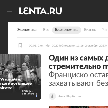
11
A
Экономика
Все
Госэкономика
Бизнес
Рын
00:01, 2 октября 2023
(обновлено: 11:16, 2 октября 2023)
Один из самых 
стремительно п
Франциско оста
Угадайте,
захватывают бе
где настоящее
фото
Анна Щербатова