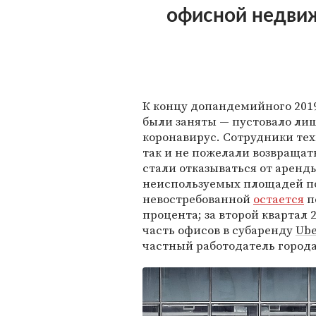
офисной недви
К концу допандемийного 2019
были заняты — пустовало лиш
коронавирус. Сотрудники те
так и не пожелали возвращат
стали отказываться от аренды
неиспользуемых площадей п
невостребованной
остается
п
процента; за второй квартал 
часть офисов в субаренду
Ube
частный работодатель города