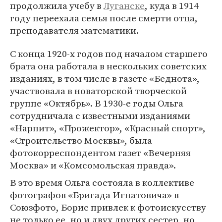
продолжила учебу в
Луганске
, куда в 1914
году переехала семья после смерти отца,
преподавателя математики.
С конца 1920-х годов под началом старшего
брата она работала в нескольких советских
изданиях, в том числе в газете «Беднота»,
участвовала в новаторской творческой
группе «Октябрь». В 1930-е годы Ольга
сотрудничала с известными изданиями
«Нарпит», «Прожектор», «Красный спорт»,
«Строительство Москвы», была
фотокорреспондентом газет «Вечерняя
Москва» и «Комсомольская правда».
В это время Ольга состояла в коллективе
фотографов «Бригада Игнатовича» в
Союзфото, Борис привлек к фотоискусству
не только ее, но и двух других сестер, но