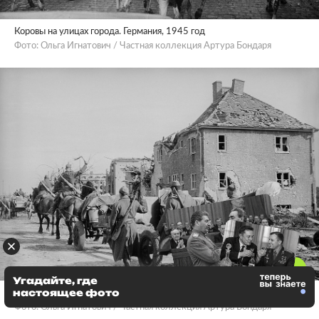
Коровы на улицах города. Германия, 1945 год
Фото: Ольга Игнатович / Частная коллекция Артура Бондаря
Угадайте, где
настоящее фото
Форст, Германия, 1945 год
Фото: Ольга Игнатович / Частная коллекция Артура Бондаря