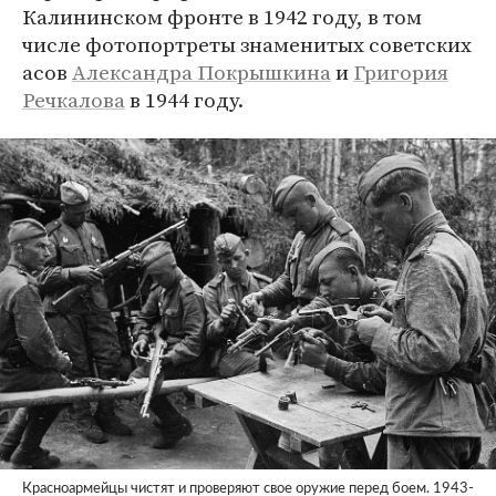
Калининском фронте в 1942 году, в том
числе фотопортреты знаменитых советских
асов
Александра Покрышкина
и
Григория
Речкалова
в 1944 году.
Красноармейцы чистят и проверяют свое оружие перед боем. 1943-