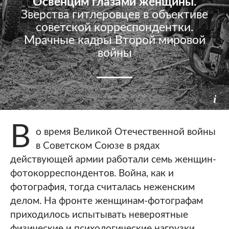
Освенцим глазами женщины.
Зверства гитлеровцев в объективе
советской корреспондентки.
Мрачные кадры Второй мировой
войны
00:01, 4 декабря 2023
В
о время Великой Отечественной войны
в Советском Союзе в рядах
действующей армии работали семь женщин-
фотокорреспондентов. Война, как и
фотография, тогда считалась неженским
делом. На фронте женщинам-фотографам
приходилось испытывать невероятные
физические и психологические нагрузки,