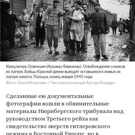
Концлагерь Освенцим (Аушвиц-Биркенау). Освобождение узников
из лагеря. Бойцы Красной армии выводят оставшихся в живых из
лагеря смерти. Польша, конец января 1945 года
Фото: Ольга Игнатович / Частная коллекция Артура Бондаря
Сделанные ею документальные
фотографии вошли в обвинительные
материалы Нюрнбергского трибунала над
руководством Третьего рейха как
свидетельство зверств гитлеровского
режима в Восточной Европе, но в