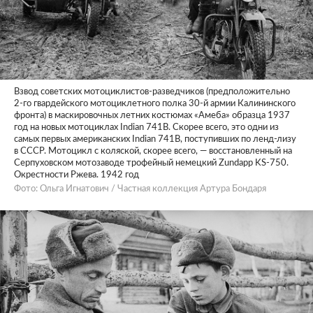
Взвод советских мотоциклистов-разведчиков (предположительно
2-го гвардейского мотоциклетного полка 30-й армии Калининского
фронта) в маскировочных летних костюмах «Амеба» образца 1937
год на новых мотоциклах Indian 741B. Скорее всего, это одни из
самых первых американских Indian 741B, поступивших по ленд-лизу
в СССР. Мотоцикл с коляской, скорее всего, — восстановленный на
Серпуховском мотозаводе трофейный немецкий Zundapp KS-750.
Окрестности Ржева. 1942 год
Фото: Ольга Игнатович / Частная коллекция Артура Бондаря